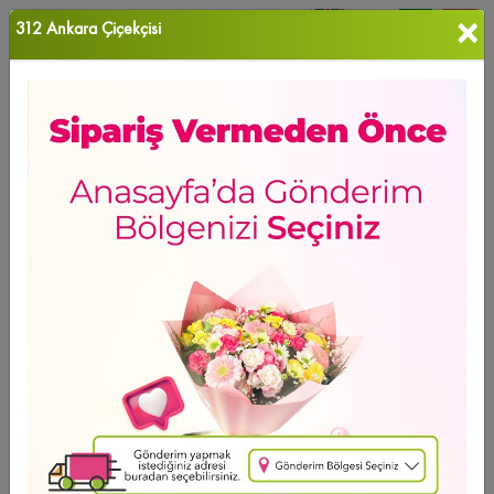
×
312 Ankara Çiçekçisi
0
Favori Ü...
Ana Sayfa
Cenaze Çelenkleri
Ürün Grubu
Sıralama
Cenaze Çelenkleri
Ürün Bulunamadı...