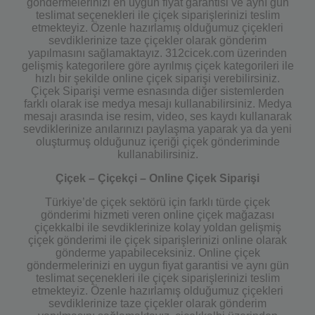
göndermelerinizi en uygun fiyat garantisi ve aynı gün
teslimat seçenekleri ile çiçek siparişlerinizi teslim
etmekteyiz. Özenle hazırlamış olduğumuz çiçekleri
sevdiklerinize taze çiçekler olarak gönderim
yapılmasını sağlamaktayız. 312cicek.com üzerinden
gelişmiş kategorilere göre ayrılmış çiçek kategorileri ile
hızlı bir şekilde online çiçek siparişi verebilirsiniz.
Çiçek Siparişi verme esnasında diğer sistemlerden
farklı olarak ise medya mesajı kullanabilirsiniz. Medya
mesajı arasında ise resim, video, ses kaydı kullanarak
sevdiklerinize anılarınızı paylaşma yaparak ya da yeni
oluşturmuş olduğunuz içeriği çiçek gönderiminde
kullanabilirsiniz.
Çiçek – Çiçekçi – Online Çiçek Siparişi
Türkiye’de çiçek sektörü için farklı türde çiçek
gönderimi hizmeti veren online çiçek mağazası
çiçekkalbi ile sevdiklerinize kolay yoldan gelişmiş
çiçek gönderimi ile çiçek siparişlerinizi online olarak
gönderme yapabileceksiniz. Online çiçek
göndermelerinizi en uygun fiyat garantisi ve aynı gün
teslimat seçenekleri ile çiçek siparişlerinizi teslim
etmekteyiz. Özenle hazırlamış olduğumuz çiçekleri
sevdiklerinize taze çiçekler olarak gönderim