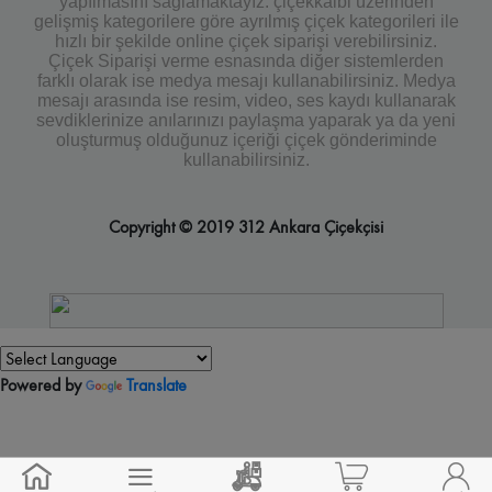
yapılmasını sağlamaktayız. çiçekkalbi üzerinden
gelişmiş kategorilere göre ayrılmış çiçek kategorileri ile
hızlı bir şekilde online çiçek siparişi verebilirsiniz.
Çiçek Siparişi verme esnasında diğer sistemlerden
farklı olarak ise medya mesajı kullanabilirsiniz. Medya
mesajı arasında ise resim, video, ses kaydı kullanarak
sevdiklerinize anılarınızı paylaşma yaparak ya da yeni
oluşturmuş olduğunuz içeriği çiçek gönderiminde
kullanabilirsiniz.
Copyright © 2019 312 Ankara Çiçekçisi
Powered by
Translate