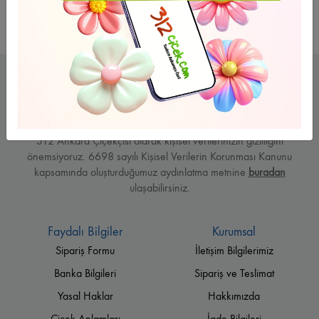
312 Ankara Çiçekçisi olarak kişisel verilerinizin gizliliğini
önemsiyoruz. 6698 sayılı Kişisel Verilerin Korunması Kanunu
kapsamında oluşturduğumuz aydınlatma metnine
buradan
ulaşabilirsiniz.
Faydalı Bilgiler
Kurumsal
Sipariş Formu
İletişim Bilgilerimiz
Banka Bilgileri
Sipariş ve Teslimat
Yasal Haklar
Hakkımızda
Çiçek Anlamları
İade Bilgileri