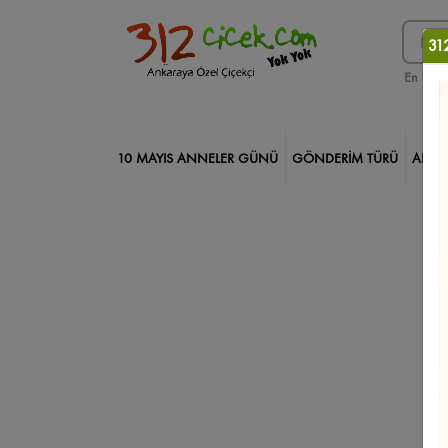
312
En çok 
10 MAYIS ANNELER GÜNÜ
GÖNDERİM TÜRÜ
ANKA
312 ÇİÇEK PRO
DEKORATİF ÇİÇEKLER
TASARIM ÇİÇ
Kare Kutuda Güller
Çikolatalar
Gölbaşı Çiçekçi
Orki
Saksı Çiçekleri
İncek Çiçekçi
Yeni İş/Terfi
Geçmiş Ol
Kızılay Çiçekçi
Söz/Nişan/Düğün
Yıl Dönümü
Solma
Kazablanka/Lilyum
Keçiören Çiçekçi
Arkadaşa
Bağlı