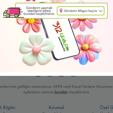
veya
i
Düğün Çelenkleri
Emek Çiçekçi
Özür Dilerim
Batıkent Çiçekçi
Cenaze 
Üye Ol
Cenaze Çelenkleri
İndirimli Çiçekler
Bahçelievler Çiçekçi
Ayın Fırsatları
Ul
e Çiçekçi
Beştepe Çiçekçi
Cebeci Çiçekçi
Söğütözü Çiçekçi
Siteler Çiçekç
Gordion Çiçekçi
Atakule Çiçekçi
Ankamall Çiçekçi
Kentpark Çiçekçi
Cepa
hraman Kazan Çiçekçi
Hüseyingazi Çiçekçi
Saray Çiçekçi
Karapürçek Çiçe
çi
Gimat Çiçekçi
Ostim Çiçekçi
İvedik OSB Çiçekçi
Temelli Çiçekçi
Elva
verilerinizin gizliliğini önemsiyoruz. 6698 sayılı Kişisel Verilerin Korun
aydınlatma metnine
buradan
ulaşabilirsiniz.
i
Esat Çiçekçi
GOP Çiçekçi
Dikmen Çiçekçi
Sokullu Çiçekçi
Öveçler Çiç
ı Bilgiler
Kurumsal
Özel G
er Çiçekçi
Keklikpınarı Çiçekçi
Ayrancı Çiçekçi
Kavaklıdere Çiçekçi
Hoşder