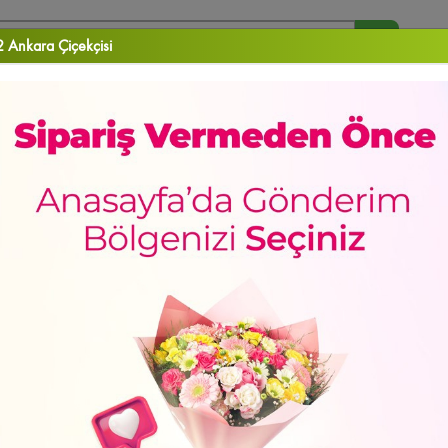
 Ankara Çiçekçisi
arananlar :
Orkide
Papatya
Gül
Vazo Çiçekleri
Aranjman
RA ÇİÇEK
DOĞUM GÜNÜ
DÜĞÜN & AÇILIŞ ÇELENKLERİ
ORKİDELER
EKLER
Sevgiliye
Doğum Günü
Meyve Sepetleri
Gül Kutuları
Lilyum&Kaz
GİRİŞ
de
Yeni Bebek
Kalp Kutuda Güller
Kutu Çiçekler
Çukurambar Çiçekçi
Sa
E-Posta Adresiniz
sun
Hediye Kutuları
Papatya
Mamak Çiçekçi
Papatya & Gerbera
Özür Di
Şifre
yan Güller
Güller
Çayyolu Çiçekçi
Şebboy/Lisyantus
Sevgiliye Hediye
Şifremi Unuttum
Giriş Yap
ca Çiçekçi
Çiçek Buketleri
Altındağ Çiçekçi
İçimden Geldi
Yaşamkent Çiçe