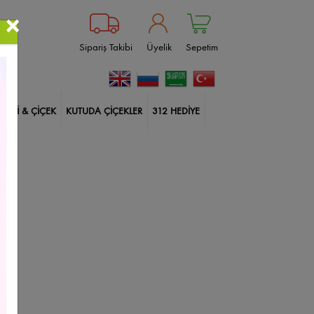
×
Sipariş Takibi
Üyelik
Sepetim
BİTKİ & ÇİÇEK
KUTUDA ÇİÇEKLER
312 HEDİYE
ablanka
Çankaya Çiçekçi
Güller
Doğum Günü
ksı Çiçekleri
İçimden Geldi
Harf Kutuda Güller
lerim
Balonlu Kutuda Güller
14 Şubat Çiçekleri
Size Özel
Yıldönümü
Sincan Çiçekçi
kçi
Çiçek Aranjmanları
Etlik Çiçekçi
Geçmiş Olsun