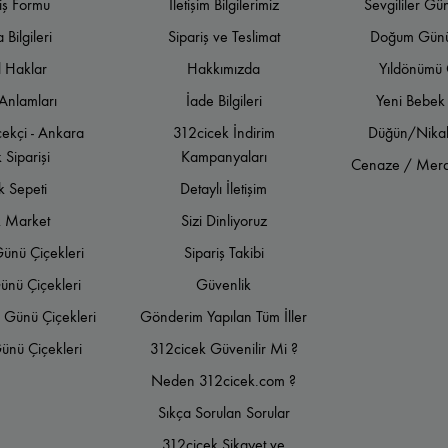
iş Formu
İletişim Bilgilerimiz
Sevgililer Gü
Bilgileri
Sipariş ve Teslimat
Doğum Günü 
allesi Çiçekçi
Kırkkonaklar Çiçekçi
Armada Çiçekçi
Next Level Çiçekçi
G
l Haklar
Hakkımızda
Yıldönümü 
Anlamları
İade Bilgileri
Yeni Bebek 
amönü Çiçekçi
Aydınlıkevler Çiçekçi
Solfasol Çiçekçi
Güvenevler Çiçekçi
ekçi - Ankara
312cicek İndirim
Düğün/Nikah
 Siparişi
Kampanyaları
kçi
Yukarı Yurtçu Çiçekçi
İskitler Çiçekçi
Kazım Karabekir Çiçekçi
Mesa Kor
Cenaze / Meras
k Sepeti
Detaylı İletişim
k Market
Sizi Dinliyoruz
Günü Çiçekleri
Sipariş Takibi
ünü Çiçekleri
Güvenlik
 Günü Çiçekleri
Gönderim Yapılan Tüm İller
ünü Çiçekleri
312cicek Güvenilir Mi ?
Neden 312cicek.com ?
Sıkça Sorulan Sorular
312cicek Şikayet ve