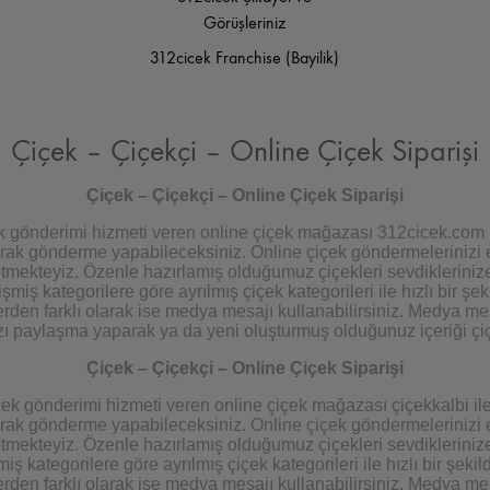
Görüşleriniz
312cicek Franchise (Bayilik)
Çiçek – Çiçekçi – Online Çiçek Siparişi
Çiçek – Çiçekçi – Online Çiçek Siparişi
çek gönderimi hizmeti veren online çiçek mağazası 312cicek.com 
olarak gönderme yapabileceksiniz. Online çiçek göndermelerinizi e
m etmekteyiz. Özenle hazırlamış olduğumuz çiçekleri sevdiklerini
ş kategorilere göre ayrılmış çiçek kategorileri ile hızlı bir şekil
rden farklı olarak ise medya mesajı kullanabilirsiniz. Medya mes
ızı paylaşma yaparak ya da yeni oluşturmuş olduğunuz içeriği çi
Çiçek – Çiçekçi – Online Çiçek Siparişi
çiçek gönderimi hizmeti veren online çiçek mağazası çiçekkalbi il
olarak gönderme yapabileceksiniz. Online çiçek göndermelerinizi e
m etmekteyiz. Özenle hazırlamış olduğumuz çiçekleri sevdiklerini
 kategorilere göre ayrılmış çiçek kategorileri ile hızlı bir şekild
rden farklı olarak ise medya mesajı kullanabilirsiniz. Medya mes