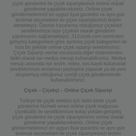
çiçek gönderimi ile çiçek siparişlerinizi online olarak
gönderme yapabileceksiniz. Online çiçek
göndermelerinizi en uygun fiyat garantisi ve aynı gün
teslimat seçenekleri ile çiçek siparişlerinizi teslim
etmekteyiz. Özenle hazırlamış olduğumuz çiçekleri
sevdiklerinize taze çiçekler olarak gönderim
yapılmasını sağlamaktayız. 312cicek.com üzerinden
gelişmiş kategorilere göre ayrılmış çiçek kategorileri ile
hızlı bir şekilde online çiçek siparişi verebilirsiniz.
Çiçek Siparişi verme esnasında diğer sistemlerden
farklı olarak ise medya mesajı kullanabilirsiniz. Medya
mesajı arasında ise resim, video, ses kaydı kullanarak
sevdiklerinize anılarınızı paylaşma yaparak ya da yeni
oluşturmuş olduğunuz içeriği çiçek gönderiminde
kullanabilirsiniz.
Çiçek – Çiçekçi – Online Çiçek Siparişi
Türkiye’de çiçek sektörü için farklı türde çiçek
gönderimi hizmeti veren online çiçek mağazası
çiçekkalbi ile sevdiklerinize kolay yoldan gelişmiş
çiçek gönderimi ile çiçek siparişlerinizi online olarak
gönderme yapabileceksiniz. Online çiçek
göndermelerinizi en uygun fiyat garantisi ve aynı gün
teslimat seçenekleri ile çiçek siparişlerinizi teslim