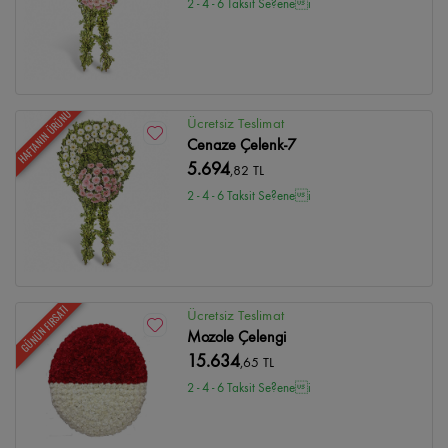
2 - 4 - 6 Taksit Se?enei
HAFTANIN ÜRÜNÜ
Ücretsiz Teslimat
Cenaze Çelenk-7
5.694
,82 TL
2 - 4 - 6 Taksit Se?enei
GÜNÜN FIRSATI
Ücretsiz Teslimat
Mozole Çelengi
15.634
,65 TL
2 - 4 - 6 Taksit Se?enei