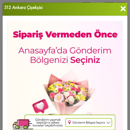
×
312 Ankara Çiçekçisi
0
Favori Ü...
Ana Sayfa
GÖNDERİM TÜRÜ
Cenaze Çelenkleri
Ürün Grubu
Sıralama
Cenaze Çelenkleri
HAFTANIN ÜRÜNÜ
Ücretsiz Teslimat
Cenaze Çelenk-1
5.758
,84 TL
2 - 4 - 6 Taksit Se?enei