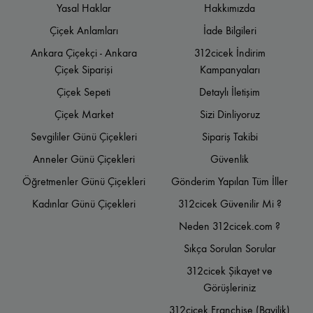
Yasal Haklar
Hakkımızda
Çiçek Anlamları
İade Bilgileri
Ankara Çiçekçi - Ankara
312cicek İndirim
Çiçek Siparişi
Kampanyaları
Çiçek Sepeti
Detaylı İletişim
Çiçek Market
Sizi Dinliyoruz
Sevgililer Günü Çiçekleri
Sipariş Takibi
Anneler Günü Çiçekleri
Güvenlik
Öğretmenler Günü Çiçekleri
Gönderim Yapılan Tüm İller
Kadınlar Günü Çiçekleri
312cicek Güvenilir Mi ?
Neden 312cicek.com ?
Sıkça Sorulan Sorular
312cicek Şikayet ve
Görüşleriniz
312cicek Franchise (Bayilik)