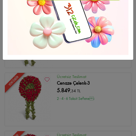
GÜNÜN FIRSATI
Ücretsiz Teslimat
Cenaze Çelenk-2
5.741
,39 TL
2 - 4 - 6 Taksit Se?enei
Ücretsiz Teslimat
YENİ ÜRÜN
Cenaze Çelenk-3
5.849
,34 TL
2 - 4 - 6 Taksit Se?enei
Ücretsiz Teslimat