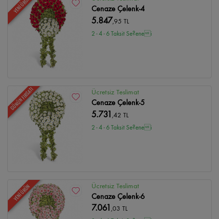
YENİ ÜRÜN
Cenaze Çelenk-4
5.847
,95 TL
2 - 4 - 6 Taksit Se?enei
GÜNÜN FIRSATI
Ücretsiz Teslimat
Cenaze Çelenk-5
5.731
,42 TL
2 - 4 - 6 Taksit Se?enei
Ücretsiz Teslimat
YENİ ÜRÜN
Cenaze Çelenk-6
7.061
,03 TL