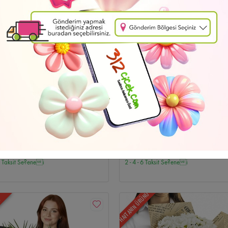
i
Düğün Çelenkleri
Emek Çiçekçi
Özür Dilerim
Batıkent Çiçekçi
Cenaze 
Cenaze Çelenkleri
İndirimli Çiçekler
Bahçelievler Çiçekçi
Ayın Fırsatları
Ul
e Çiçekçi
Beştepe Çiçekçi
Cebeci Çiçekçi
Söğütözü Çiçekçi
Siteler Çiçekç
Gordion Çiçekçi
Atakule Çiçekçi
Ankamall Çiçekçi
Kentpark Çiçekçi
Cepa
iz Teslimat
Ücretsiz Teslimat
n Çelenk-10
Orange Bouquet
hraman Kazan Çiçekçi
Hüseyingazi Çiçekçi
Saray Çiçekçi
Karapürçek Çiçe
8
1.924
,47 TL
,71 TL
 6 Taksit Se?enei
2 - 4 - 6 Taksit Se?enei
çi
Gimat Çiçekçi
Ostim Çiçekçi
İvedik OSB Çiçekçi
Temelli Çiçekçi
Elva
HAFTANIN ÜRÜNÜ
i
Esat Çiçekçi
GOP Çiçekçi
Dikmen Çiçekçi
Sokullu Çiçekçi
Öveçler Çiç
N
er Çiçekçi
Keklikpınarı Çiçekçi
Ayrancı Çiçekçi
Kavaklıdere Çiçekçi
Hoşder