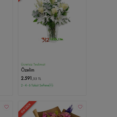
Ücretsiz Teslimat
Özelim
2.591
,55 TL
2 - 4 - 6 Taksit Se?enei
YENİ ÜRÜN