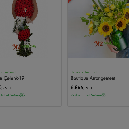
iz Teslimat
Ücretsiz Teslimat
n Çelenk-19
Boutique Arrangement
0
6.866
,25 TL
,15 TL
 6 Taksit Se?enei
2 - 4 - 6 Taksit Se?enei