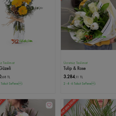
iz Teslimat
Ücretsiz Teslimat
Güzeli
Tulip & Rose
0
3.284
,68 TL
,11 TL
 6 Taksit Se?enei
2 - 4 - 6 Taksit Se?enei
HAFTANIN ÜRÜNÜ
ATI