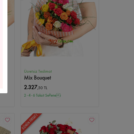
Çelenkleri
Yıldız Çiçekçi
Yeni Bebek/Doğum
us Çiçekçi
Kişiye Özel Çiçekler
Bilkent Çiçekçi
i
Beysukent Çiçekçi
Anıttepe Çiçekçi
 Çiçekçi
Anteres Çiçekçi
Optimum Çiçekçi
Ücretsiz Teslimat
Mix Bouquet
kçi
Atapark Çiçekçi
Ufuktepe Çiçekçi
2.327
,50 TL
2 - 4 - 6 Taksit Se?enei
nkent Çiçekçi
Kurtuluş Çiçekçi
Kolej Çiçekçi
ekçi
Çetinemeç Çiçekçi
Ahlatlıbel Çiçekçi
GÜNÜN FIRSATI
e Çiçekçi
Turan Güneş Çiçekçi
Tunalı Çiçekçi