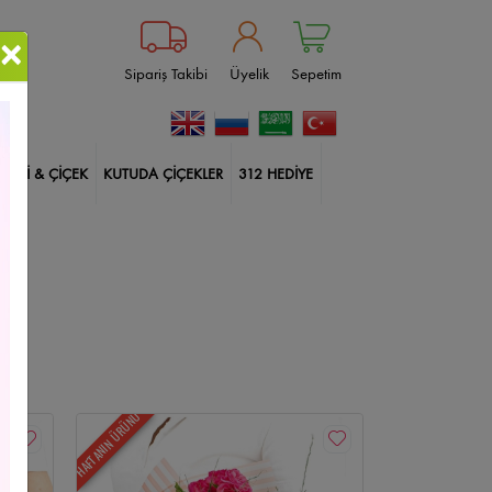
×
Sipariş Takibi
Üyelik
Sepetim
BİTKİ & ÇİÇEK
KUTUDA ÇİÇEKLER
312 HEDİYE
ablanka
Çankaya Çiçekçi
Güller
Doğum Günü
ksı Çiçekleri
İçimden Geldi
Harf Kutuda Güller
lerim
Balonlu Kutuda Güller
14 Şubat Çiçekleri
HAFTANIN ÜRÜNÜ
Size Özel
Yıldönümü
Sincan Çiçekçi
kçi
Çiçek Aranjmanları
Etlik Çiçekçi
Geçmiş Olsun