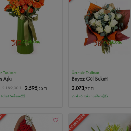
iz Teslimat
Ücretsiz Teslimat
n Aşkı
Beyaz Gül Buketi
2.189
,00 TL
2.595
3.073
,20 TL
,77 TL
 6 Taksit Se?enei
2 - 4 - 6 Taksit Se?enei
HAFTANIN ÜRÜNÜ
ATI