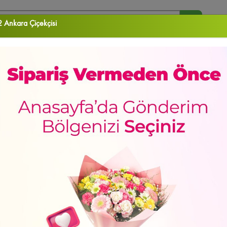
 Ankara Çiçekçisi
arananlar :
Orkide
Papatya
Gül
Vazo Çiçekleri
Aranjman
RA ÇİÇEK
DOĞUM GÜNÜ
DÜĞÜN & AÇILIŞ ÇELENKLERİ
ORKİDELER
EKLER
Sevgiliye
Doğum Günü
Meyve Sepetleri
Gül Kutuları
Lilyum&Kaz
de
Yeni Bebek
Kalp Kutuda Güller
Kutu Çiçekler
Çukurambar Çiçekçi
Sa
sun
Hediye Kutuları
Papatya
Mamak Çiçekçi
Papatya & Gerbera
Özür Di
ÜNÜ
yan Güller
Güller
Çayyolu Çiçekçi
Şebboy/Lisyantus
Sevgiliye Hediye
GÜNÜN FIRSATI
ca Çiçekçi
Çiçek Buketleri
Altındağ Çiçekçi
İçimden Geldi
Yaşamkent Çiçe