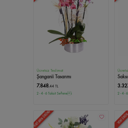
Ücretsiz Teslimat
Ücrets
Şanganii Tasarımı
Saks
7.848
3.32
,44 TL
2 - 4 - 6 Taksit Se?enei
2 - 4 -
HAFTANIN ÜRÜNÜ
YENİ ÜRÜ