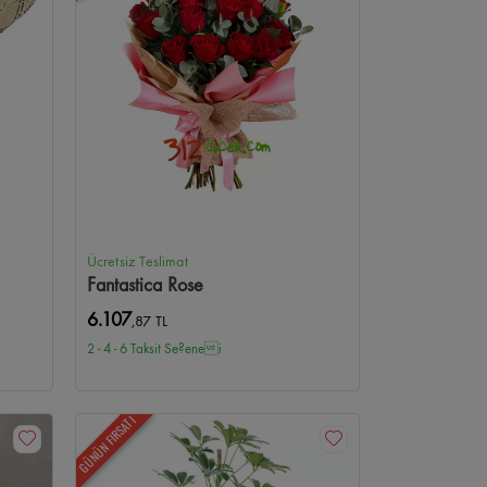
aleria Çiçekçi
Bilkent Şehir Hastanesi Çiçekçi
Gülveren Çiçekçi
Gülseren Çiçekçi
AOÇ Çiçekçi
u Çiçekçi
Ücretsiz Teslimat
Fantastica Rose
6.107
,87 TL
2 - 4 - 6 Taksit Se?enei
GÜNÜN FIRSATI