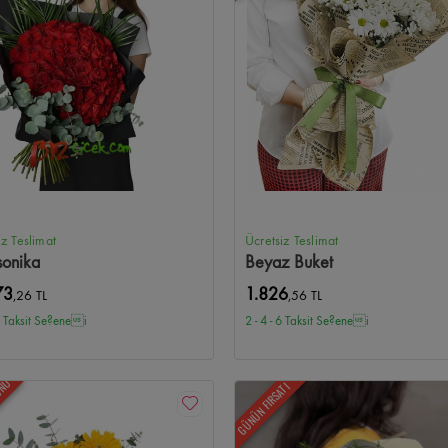
allesi Çiçekçi
Kırkkonaklar Çiçekçi
Armada Çiçekçi
Next Level Çiçekçi
G
amönü Çiçekçi
Aydınlıkevler Çiçekçi
Solfasol Çiçekçi
Güvenevler Çiçekçi
kçi
Yukarı Yurtçu Çiçekçi
İskitler Çiçekçi
Kazım Karabekir Çiçekçi
Mesa Kor
iz Teslimat
Ücretsiz Teslimat
sonika
Beyaz Buket
73
1.826
,26 TL
,56 TL
 6 Taksit Se?enei
2 - 4 - 6 Taksit Se?enei
ÜNÜ
GÜNÜN FIRSATI