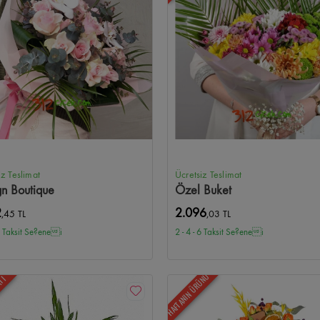
iz Teslimat
Ücretsiz Teslimat
gn Boutique
Özel Buket
2
2.096
,45 TL
,03 TL
 6 Taksit Se?enei
2 - 4 - 6 Taksit Se?enei
HAFTANIN ÜRÜNÜ
ATI