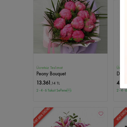
Ayçiçeği
Balgat Çiçekçi
Açılış/Tören
Etimesgut Çiçekç
Oran Çiçekçi
Ferforje Aranjmanlar
Eryaman Çiçekçi
Mevsim Çiçekleri
Sıhhıye Çiçekçi
Mini Orkide
Beytep
Anıtkabir Çiçekçi
One Tower Çiçekçi
Panora Çiçekçi
Ücretsiz Teslimat
Ücrets
Peony Bouquet
Düğü
365AVM Çiçekçi
Pursaklar Çiçekçi
Akyurt Çiçekçi
Ka
13.361
4.74
,14 TL
2 - 4 - 6 Taksit Se?enei
2 - 4 -
Demetevler Çiçekçi
Yenimahalle Çiçekçi
Şentepe Çiçek
HAFTANIN ÜRÜNÜ
Altınpark Çiçekçi
Hasköy Çiçekçi
Seyranbağları Çiçekç
YENİ ÜRÜ
Mühye Çiçekçi
Taşpınar Çiçekçi
Tulumtaş Çiçekçi
İlk