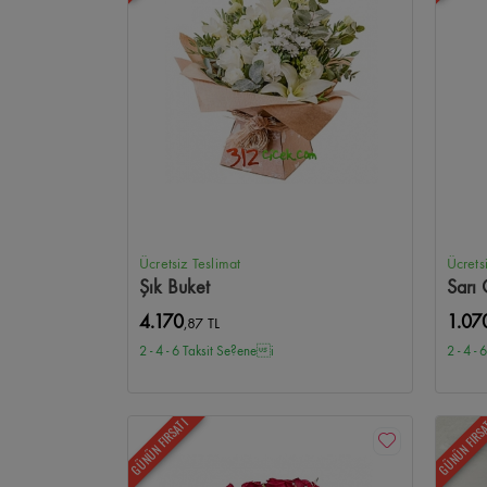
Ücretsiz Teslimat
Ücrets
Şık Buket
Sarı 
4.170
1.07
,87 TL
2 - 4 - 6 Taksit Se?enei
2 - 4 -
GÜNÜN FIRSATI
GÜNÜN FIRS