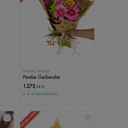
Ücretsiz Teslimat
Pembe Gerberalar
1.273
,54 TL
2 - 4 - 6 Taksit Se?enei
HAFTANIN ÜRÜNÜ