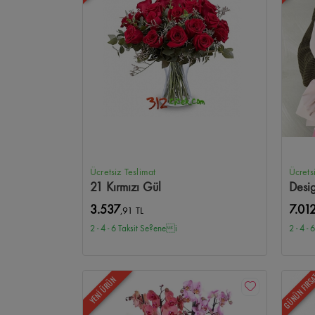
Ücretsiz Teslimat
Ücrets
21 Kırmızı Gül
Desi
3.537
7.01
,91 TL
2 - 4 - 6 Taksit Se?enei
2 - 4 -
GÜNÜN FIRS
YENİ ÜRÜN