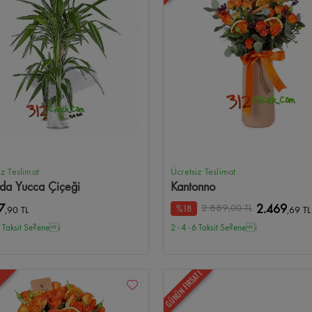
iz Teslimat
Ücretsiz Teslimat
ıda Yucca Çiçeği
Kantonno
2.889
7
,00 TL
2.469
%18
,90 TL
,69 TL
 6 Taksit Se?enei
2 - 4 - 6 Taksit Se?enei
GÜNÜN FIRSATI
N