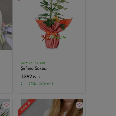
Ücretsiz Teslimat
Şeflera Saksısı
1.392
,19 TL
2 - 4 - 6 Taksit Se?enei
YENİ ÜRÜN