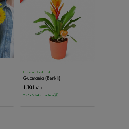
Ücretsiz Teslimat
Guzmania (Renkli)
1.101
,16 TL
2 - 4 - 6 Taksit Se?enei