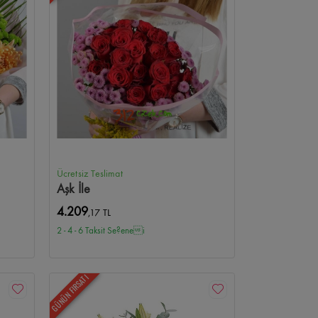
Ücretsiz Teslimat
Aşk İle
4.209
,17 TL
2 - 4 - 6 Taksit Se?enei
GÜNÜN FIRSATI