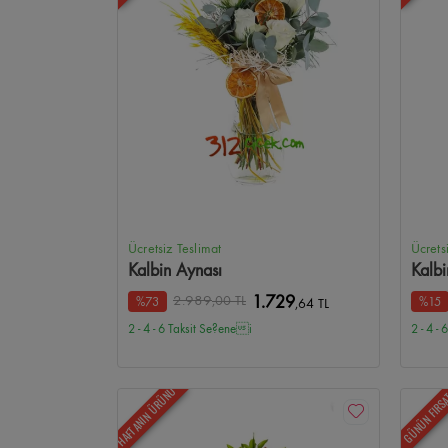
Ücretsiz Teslimat
Ücrets
Kalbin Aynası
Kalbi
2.989
,00 TL
1.729
%73
%15
,64 TL
2 - 4 - 6 Taksit Se?enei
2 - 4 -
HAFTANIN ÜRÜNÜ
GÜNÜN FIRS