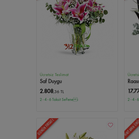
Tunalı Hilmi Çiçekçi
Birlik Mahallesi Çiçekçi
Sancak Mah
Etlik Şehir Hastanesi Çiçekçi
Samanpazarı Çiçekçi
Ham
Güvercinlik Çiçekçi
Alacaatlı Çiçekçi
Toki Turkuaz Çiçe
Ücretsiz Teslimat
Ücrets
Saf Duygu
Raas
2.808
17.7
,36 TL
2 - 4 - 6 Taksit Se?enei
2 - 4 -
HAFTANIN ÜR
GÜNÜN FIRSATI