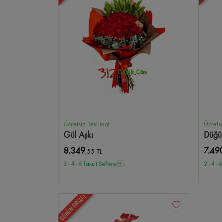
Ücretsiz Teslimat
Ücrets
Gül Aşkı
Düğü
8.349
7.49
,55 TL
2 - 4 - 6 Taksit Se?enei
2 - 4 -
GÜNÜN FIRSATI