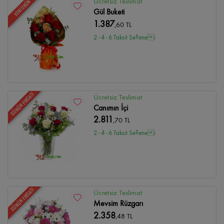
Ücretsiz Teslimat
YENİ ÜRÜN
Gül Buketi
1.387
,60 TL
2 - 4 - 6 Taksit Se?enei
GÜNÜN FIRSATI
Ücretsiz Teslimat
Canımın İçi
2.811
,70 TL
2 - 4 - 6 Taksit Se?enei
GÜNÜN FIRSATI
Ücretsiz Teslimat
Mevsim Rüzgarı
2.358
,48 TL