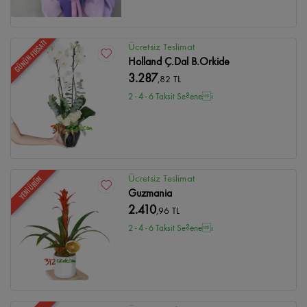
GÜNÜN FIRSATI
Ücretsiz Teslimat
Holland Ç.Dal B.Orkide
3.287
,82 TL
2 - 4 - 6 Taksit Se?enei
Ücretsiz Teslimat
YENİ ÜRÜN
Guzmania
2.410
,96 TL
2 - 4 - 6 Taksit Se?enei