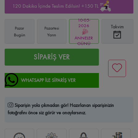
120 Dakika İçinde Teslim Edilsin! +150 TL
10-05-
2026
Takvim
Pazar
Pazartesi
Bugün
Yarın
ANNELER
GÜNÜ
SİPARİŞ VER
WHATSAPP İLE SİPARİŞ VER
Siparişin yola çıkmadan gör!
Hazırlanan siparişinizin
fotoğrafını önce siz görür ve onaylarsınız.