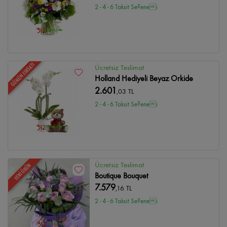
2 - 4 - 6 Taksit Se?enei
GÜNÜN FIRSATI
Ücretsiz Teslimat
Holland Hediyeli Beyaz Orkide
2.601
,03 TL
2 - 4 - 6 Taksit Se?enei
Ücretsiz Teslimat
YENİ ÜRÜN
Boutique Bouquet
7.579
,16 TL
2 - 4 - 6 Taksit Se?enei