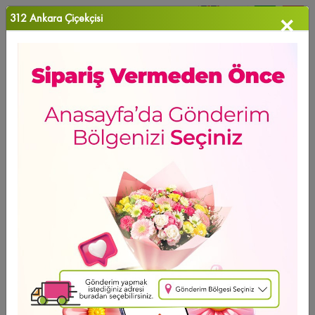
312 Ankara Çiçekçisi
×
0
Favori Ü...
Anasayfa
>
Aşk Kırmızısı
GÜNÜN FIRSATI