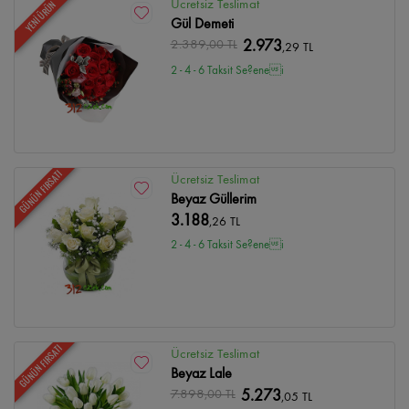
Ücretsiz Teslimat
YENİ ÜRÜN
Gül Demeti
2.389
,00 TL
2.973
,29 TL
2 - 4 - 6 Taksit Se?enei
GÜNÜN FIRSATI
Ücretsiz Teslimat
Beyaz Güllerim
3.188
,26 TL
2 - 4 - 6 Taksit Se?enei
GÜNÜN FIRSATI
Ücretsiz Teslimat
Beyaz Lale
7.898
,00 TL
5.273
,05 TL