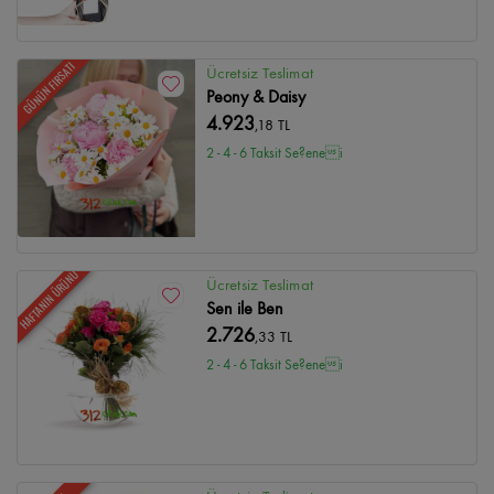
GÜNÜN FIRSATI
Ücretsiz Teslimat
Peony & Daisy
4.923
,18 TL
2 - 4 - 6 Taksit Se?enei
HAFTANIN ÜRÜNÜ
Ücretsiz Teslimat
Sen ile Ben
2.726
,33 TL
2 - 4 - 6 Taksit Se?enei