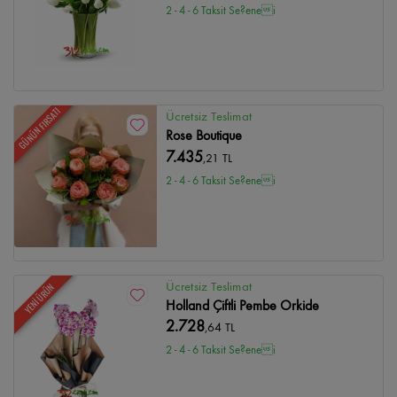
2 - 4 - 6 Taksit Se?enei
GÜNÜN FIRSATI
Ücretsiz Teslimat
Rose Boutique
7.435
,21 TL
2 - 4 - 6 Taksit Se?enei
Ücretsiz Teslimat
YENİ ÜRÜN
Holland Çiftli Pembe Orkide
2.728
,64 TL
2 - 4 - 6 Taksit Se?enei