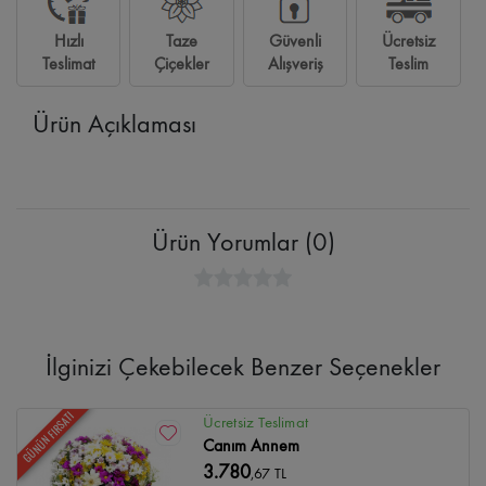
Hızlı
Taze
Güvenli
Ücretsiz
Teslimat
Çiçekler
Alışveriş
Teslim
Ürün Açıklaması
Ürün Yorumlar (0)
İlginizi Çekebilecek Benzer Seçenekler
GÜNÜN FIRSATI
Ücretsiz Teslimat
Canım Annem
3.780
,67 TL