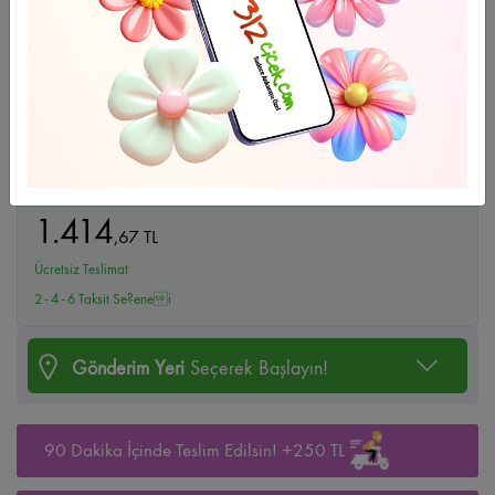
Büyüt
Aşk Kırmızısı
1.414
,
67
TL
Ücretsiz Teslimat
2 - 4 - 6 Taksit Se?enei
Gönderim Yeri
Seçerek Başlayın!
90 Dakika İçinde Teslim Edilsin! +250 TL