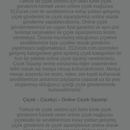
Türkiye’de çiçek sektörü için farklı türde çiçek
gönderimi hizmeti veren online çiçek mağazası
312cicek.com ile sevdiklerinize kolay yoldan gelişmiş
çiçek gönderimi ile çiçek siparişlerinizi online olarak
gönderme yapabileceksiniz. Online çiçek
göndermelerinizi en uygun fiyat garantisi ve aynı gün
teslimat seçenekleri ile çiçek siparişlerinizi teslim
etmekteyiz. Özenle hazırlamış olduğumuz çiçekleri
sevdiklerinize taze çiçekler olarak gönderim
yapılmasını sağlamaktayız. 312cicek.com üzerinden
gelişmiş kategorilere göre ayrılmış çiçek kategorileri ile
hızlı bir şekilde online çiçek siparişi verebilirsiniz.
Çiçek Siparişi verme esnasında diğer sistemlerden
farklı olarak ise medya mesajı kullanabilirsiniz. Medya
mesajı arasında ise resim, video, ses kaydı kullanarak
sevdiklerinize anılarınızı paylaşma yaparak ya da yeni
oluşturmuş olduğunuz içeriği çiçek gönderiminde
kullanabilirsiniz.
Çiçek – Çiçekçi – Online Çiçek Siparişi
Türkiye’de çiçek sektörü için farklı türde çiçek
gönderimi hizmeti veren online çiçek mağazası
çiçekkalbi ile sevdiklerinize kolay yoldan gelişmiş
çiçek gönderimi ile çiçek siparişlerinizi online olarak