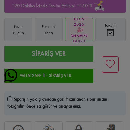
120 Dakika İçinde Teslim Edilsin! +150 TL
10-05-
2026
Takvim
Pazar
Pazartesi
Bugün
Yarın
ANNELER
GÜNÜ
SİPARİŞ VER
WHATSAPP İLE SİPARİŞ VER
Siparişin yola çıkmadan gör!
Hazırlanan siparişinizin
fotoğrafını önce siz görür ve onaylarsınız.