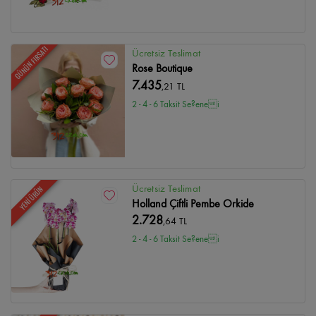
GÜNÜN FIRSATI
Ücretsiz Teslimat
Rose Boutique
7.435
,21 TL
2 - 4 - 6 Taksit Se?enei
Ücretsiz Teslimat
YENİ ÜRÜN
Holland Çiftli Pembe Orkide
2.728
,64 TL
2 - 4 - 6 Taksit Se?enei