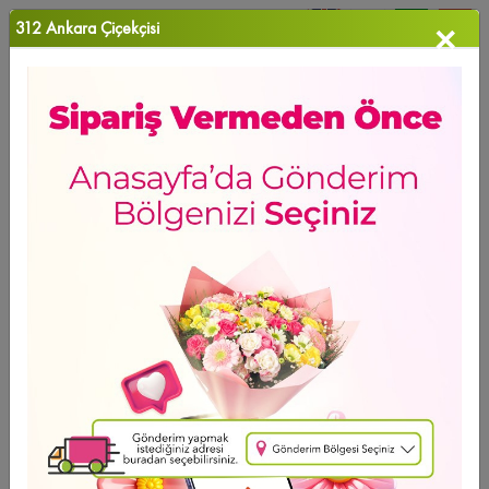
312 Ankara Çiçekçisi
×
0
Favori Ü...
Anasayfa
>
Holland Hediyeli Beyaz Orkide
GÜNÜN FIRSATI