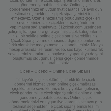
çiçek gönderimi ile çiçek siparişlerinizi online olarak
gönderme yapabileceksiniz. Online çiçek
göndermelerinizi en uygun fiyat garantisi ve aynı gün
teslimat seçenekleri ile çiçek siparişlerinizi teslim
etmekteyiz. Özenle hazırlamış olduğumuz çiçekleri
sevdiklerinize taze çiçekler olarak gönderim
yapılmasını sağlamaktayız. 312cicek.com üzerinden
gelişmiş kategorilere göre ayrılmış çiçek kategorileri ile
hızlı bir şekilde online çiçek siparişi verebilirsiniz.
Çiçek Siparişi verme esnasında diğer sistemlerden
farklı olarak ise medya mesajı kullanabilirsiniz. Medya
mesajı arasında ise resim, video, ses kaydı kullanarak
sevdiklerinize anılarınızı paylaşma yaparak ya da yeni
oluşturmuş olduğunuz içeriği çiçek gönderiminde
kullanabilirsiniz.
Çiçek – Çiçekçi – Online Çiçek Siparişi
Türkiye’de çiçek sektörü için farklı türde çiçek
gönderimi hizmeti veren online çiçek mağazası
çiçekkalbi ile sevdiklerinize kolay yoldan gelişmiş
çiçek gönderimi ile çiçek siparişlerinizi online olarak
gönderme yapabileceksiniz. Online çiçek
göndermelerinizi en uygun fiyat garantisi ve aynı gün
teslimat seçenekleri ile çiçek siparişlerinizi teslim
etmekteyiz. Özenle hazırlamış olduğumuz çiçekleri