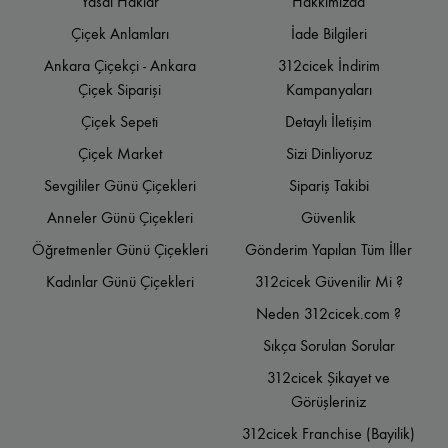
Yasal Haklar
Hakkımızda
Çiçek Anlamları
İade Bilgileri
Ankara Çiçekçi - Ankara
312cicek İndirim
Çiçek Siparişi
Kampanyaları
Çiçek Sepeti
Detaylı İletişim
Çiçek Market
Sizi Dinliyoruz
Sevgililer Günü Çiçekleri
Sipariş Takibi
Anneler Günü Çiçekleri
Güvenlik
Öğretmenler Günü Çiçekleri
Gönderim Yapılan Tüm İller
Kadınlar Günü Çiçekleri
312cicek Güvenilir Mi ?
Neden 312cicek.com ?
Sıkça Sorulan Sorular
312cicek Şikayet ve
Görüşleriniz
312cicek Franchise (Bayilik)