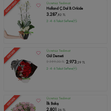
GÜNÜN FIRSATI
Ücretsiz Teslimat
Holland Ç.Dal B.Orkide
3.287
,82 TL
2 - 4 - 6 Taksit Se?enei
Ücretsiz Teslimat
YENİ ÜRÜN
Gül Demeti
2.389
,00 TL
2.973
,29 TL
2 - 4 - 6 Taksit Se?enei
Ücretsiz Teslimat
YENİ ÜRÜN
İlk Bakış
2.801
,26 TL