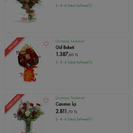
2 - 4 - 6 Taksit Se?enei
Ücretsiz Teslimat
YENİ ÜRÜN
Gül Buketi
1.387
,60 TL
2 - 4 - 6 Taksit Se?enei
GÜNÜN FIRSATI
Ücretsiz Teslimat
Canımın İçi
2.811
,70 TL
2 - 4 - 6 Taksit Se?enei