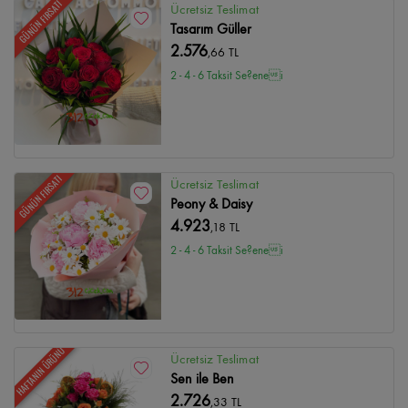
GÜNÜN FIRSATI
Ücretsiz Teslimat
Tasarım Güller
2.576
,66 TL
2 - 4 - 6 Taksit Se?enei
GÜNÜN FIRSATI
Ücretsiz Teslimat
Peony & Daisy
4.923
,18 TL
2 - 4 - 6 Taksit Se?enei
HAFTANIN ÜRÜNÜ
Ücretsiz Teslimat
Sen ile Ben
2.726
,33 TL