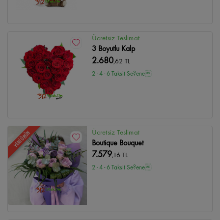
Ücretsiz Teslimat
3 Boyutlu Kalp
2.680
,62 TL
2 - 4 - 6 Taksit Se?enei
Ücretsiz Teslimat
YENİ ÜRÜN
Boutique Bouquet
7.579
,16 TL
2 - 4 - 6 Taksit Se?enei