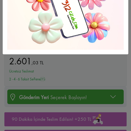
Büyüt
Holland Hediyeli Beyaz Orkide
2.601
,
03
TL
Ücretsiz Teslimat
2 - 4 - 6 Taksit Se?enei
Gönderim Yeri
Seçerek Başlayın!
90 Dakika İçinde Teslim Edilsin! +250 TL