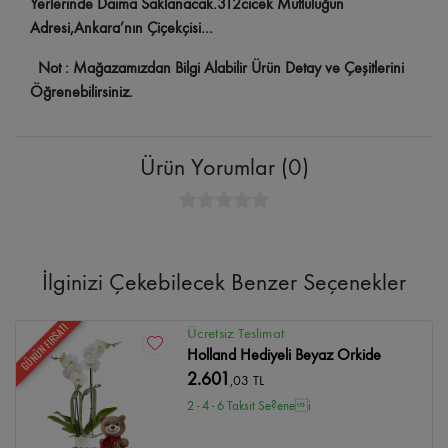
Yerlerinde Daima Saklanacak.312cicek Mutluluğun
Adresi,Ankara’nın Çiçekçisi…
Not : Mağazamızdan Bilgi Alabilir Ürün Detay ve Çeşitlerini
Öğrenebilirsiniz.
Ürün Yorumlar (0)
İlginizi Çekebilecek Benzer Seçenekler
GÜNÜN FIRSATI
Ücretsiz Teslimat
Holland Hediyeli Beyaz Orkide
2.601
,03 TL
2 - 4 - 6 Taksit Se?enei