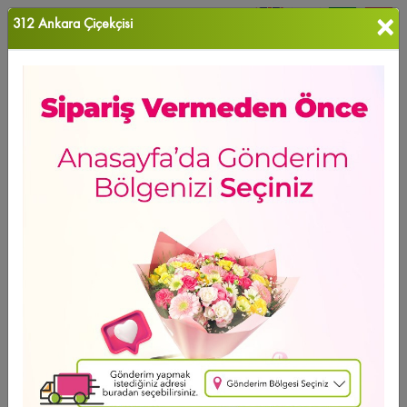
×
312 Ankara Çiçekçisi
0
Favori Ü...
Ana Sayfa
Gönderim Yapılan Tüm İller
Gönderim Yapılan Tüm İller
312cicek İle ;
81 şehirde en seçkin çiçek bayileri ile en taze
çiçekleri ekonomik yoldan göndermeyi sağlamaktadır. Aynı
zamanda hediye kutularıyla da siz değerli müşterilerinize her
zaman çeşitli alternatifler sunmaktadır.
Sizler de aşağıdaki şehirlerden herhangi birisine hediye çiçek
göndermek isterseniz üzerine tıklayıp
her gün aynı gün
teslimatlı ve aynı gün kargolu
ürünlerimize direkt ulaşabilirsiniz.
- Ankara Çiçek Siparişi