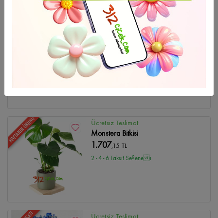
HAFTANIN ÜRÜNÜ
Ücretsiz Teslimat
Holland Dörtlü Beyaz Orkide
4.557
,09 TL
2 - 4 - 6 Taksit Se?enei
HAFTANIN ÜRÜNÜ
Ücretsiz Teslimat
Monstera Bitkisi
1.707
,15 TL
2 - 4 - 6 Taksit Se?enei
Ücretsiz Teslimat