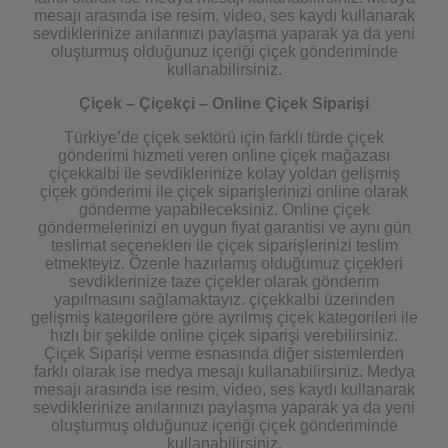
mesajı arasında ise resim, video, ses kaydı kullanarak
sevdiklerinize anılarınızı paylaşma yaparak ya da yeni
oluşturmuş olduğunuz içeriği çiçek gönderiminde
kullanabilirsiniz.
Çiçek – Çiçekçi – Online Çiçek Siparişi
Türkiye’de çiçek sektörü için farklı türde çiçek
gönderimi hizmeti veren online çiçek mağazası
çiçekkalbi ile sevdiklerinize kolay yoldan gelişmiş
çiçek gönderimi ile çiçek siparişlerinizi online olarak
gönderme yapabileceksiniz. Online çiçek
göndermelerinizi en uygun fiyat garantisi ve aynı gün
teslimat seçenekleri ile çiçek siparişlerinizi teslim
etmekteyiz. Özenle hazırlamış olduğumuz çiçekleri
sevdiklerinize taze çiçekler olarak gönderim
yapılmasını sağlamaktayız. çiçekkalbi üzerinden
gelişmiş kategorilere göre ayrılmış çiçek kategorileri ile
hızlı bir şekilde online çiçek siparişi verebilirsiniz.
Çiçek Siparişi verme esnasında diğer sistemlerden
farklı olarak ise medya mesajı kullanabilirsiniz. Medya
mesajı arasında ise resim, video, ses kaydı kullanarak
sevdiklerinize anılarınızı paylaşma yaparak ya da yeni
oluşturmuş olduğunuz içeriği çiçek gönderiminde
kullanabilirsiniz.