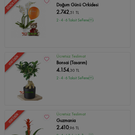
GÜNÜN FIRSATI
Doğum Günü Orkidesi
2.742
,51 TL
2 - 4 - 6 Taksit Se?enei
Ücretsiz Teslimat
YENİ ÜRÜN
Bonsai (Tasarım)
4.154
,30 TL
2 - 4 - 6 Taksit Se?enei
Ücretsiz Teslimat
YENİ ÜRÜN
Guzmania
2.410
,96 TL