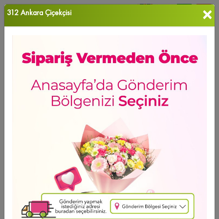
×
312 Ankara Çiçekçisi
0
Favori Ü...
Ana Sayfa
Saksı Çiçekleri
Ürün Grubu
Sıralama
Saksı Çiçekleri
Ücretsiz Teslimat
YENİ ÜRÜN
Spati Barış Çiçeği
1.814
,37 TL
2 - 4 - 6 Taksit Se?enei