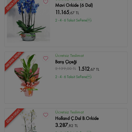
GÜNÜN FIRSATI
Mavi Orkide (6 Dal)
11.165
,67 TL
2 - 4 - 6 Taksit Se?enei
HAFTANIN ÜRÜNÜ
Ücretsiz Teslimat
Barış Çiçeği
2.139
,00 TL
1.512
,67 TL
2 - 4 - 6 Taksit Se?enei
GÜNÜN FIRSATI
Ücretsiz Teslimat
Holland Ç.Dal B.Orkide
3.287
,82 TL