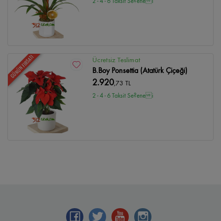
2 - 4 - 6 Taksit Se?enei
GÜNÜN FIRSATI
Ücretsiz Teslimat
B.Boy Ponsettia (Atatürk Çiçeği)
2.920
,73 TL
2 - 4 - 6 Taksit Se?enei