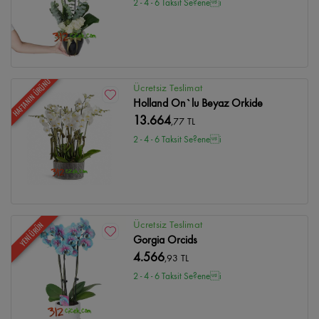
2 - 4 - 6 Taksit Se?enei
HAFTANIN ÜRÜNÜ
Ücretsiz Teslimat
Holland On`lu Beyaz Orkide
13.664
,77 TL
2 - 4 - 6 Taksit Se?enei
Ücretsiz Teslimat
YENİ ÜRÜN
Gorgia Orcids
4.566
,93 TL
2 - 4 - 6 Taksit Se?enei