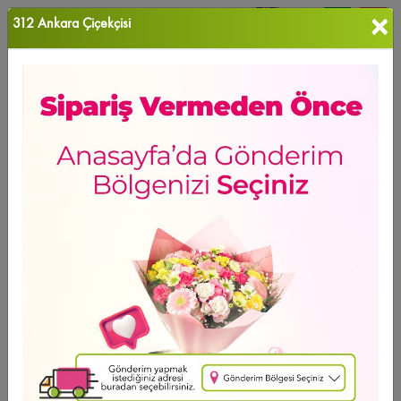
×
312 Ankara Çiçekçisi
0
Favori Ü...
Sipariş Formu