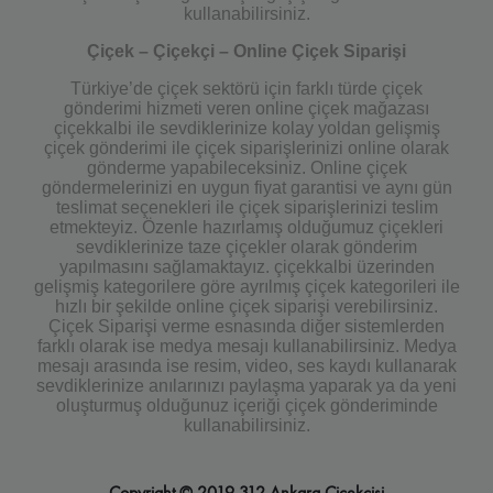
kullanabilirsiniz.
Çiçek – Çiçekçi – Online Çiçek Siparişi
Türkiye’de çiçek sektörü için farklı türde çiçek
gönderimi hizmeti veren online çiçek mağazası
çiçekkalbi ile sevdiklerinize kolay yoldan gelişmiş
çiçek gönderimi ile çiçek siparişlerinizi online olarak
gönderme yapabileceksiniz. Online çiçek
göndermelerinizi en uygun fiyat garantisi ve aynı gün
teslimat seçenekleri ile çiçek siparişlerinizi teslim
etmekteyiz. Özenle hazırlamış olduğumuz çiçekleri
sevdiklerinize taze çiçekler olarak gönderim
yapılmasını sağlamaktayız. çiçekkalbi üzerinden
gelişmiş kategorilere göre ayrılmış çiçek kategorileri ile
hızlı bir şekilde online çiçek siparişi verebilirsiniz.
Çiçek Siparişi verme esnasında diğer sistemlerden
farklı olarak ise medya mesajı kullanabilirsiniz. Medya
mesajı arasında ise resim, video, ses kaydı kullanarak
sevdiklerinize anılarınızı paylaşma yaparak ya da yeni
oluşturmuş olduğunuz içeriği çiçek gönderiminde
kullanabilirsiniz.
Copyright © 2019 312 Ankara Çiçekçisi