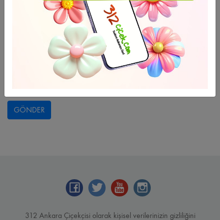
GÖNDER
312 Ankara Çiçekçisi olarak kişisel verilerinizin gizliliğini