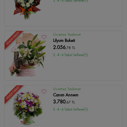
2 - 4 - 6 Taksit Se?enei
GÜNÜN FIRSATI
Ücretsiz Teslimat
Lilyum Buketi
2.056
,78 TL
2 - 4 - 6 Taksit Se?enei
GÜNÜN FIRSATI
Ücretsiz Teslimat
Canım Annem
3.780
,67 TL
2 - 4 - 6 Taksit Se?enei