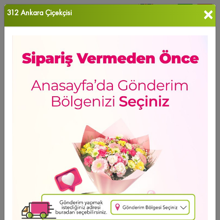
×
312 Ankara Çiçekçisi
0
Favori Ü...
Ana Sayfa
ANKARA ÇİÇEK
Yenimahalle Çiçekçi
Ürün Grubu
Sıralama
Yenimahalle Çiçekçi
GÜNÜN FIRSATI
Ücretsiz Teslimat
Soft Year Rose
2.253
,37 TL
2 - 4 - 6 Taksit Se?enei