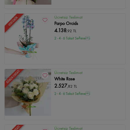
Ücretsiz Teslimat
YENİ ÜRÜN
Parpo Orcids
4.138
,92 TL
2 - 4 - 6 Taksit Se?enei
GÜNÜN FIRSATI
Ücretsiz Teslimat
White Rose
2.527
,82 TL
2 - 4 - 6 Taksit Se?enei
Ücretsiz Teslimat