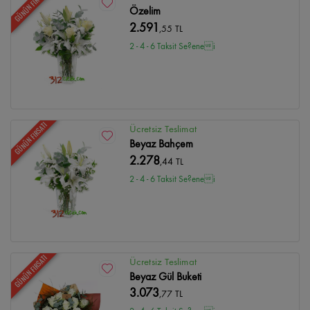
GÜNÜN FIRSATI
Özelim
2.591
,55 TL
2 - 4 - 6 Taksit Se?enei
GÜNÜN FIRSATI
Ücretsiz Teslimat
Beyaz Bahçem
2.278
,44 TL
2 - 4 - 6 Taksit Se?enei
GÜNÜN FIRSATI
Ücretsiz Teslimat
Beyaz Gül Buketi
3.073
,77 TL