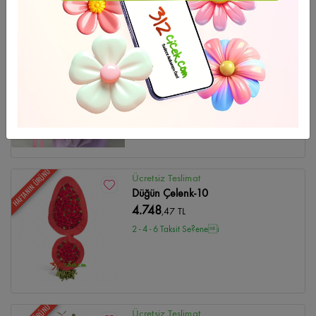
GÜNÜN FIRSATI
Ücretsiz Teslimat
Peony Bouquet
13.361
,14 TL
2 - 4 - 6 Taksit Se?enei
HAFTANIN ÜRÜNÜ
Ücretsiz Teslimat
Düğün Çelenk-10
4.748
,47 TL
2 - 4 - 6 Taksit Se?enei
Ücretsiz Teslimat