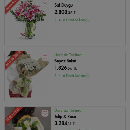
HAFTANIN ÜRÜNÜ
Saf Duygu
2.808
,36 TL
2 - 4 - 6 Taksit Se?enei
HAFTANIN ÜRÜNÜ
Ücretsiz Teslimat
Beyaz Buket
1.826
,56 TL
2 - 4 - 6 Taksit Se?enei
GÜNÜN FIRSATI
Ücretsiz Teslimat
Tulip & Rose
3.284
,11 TL