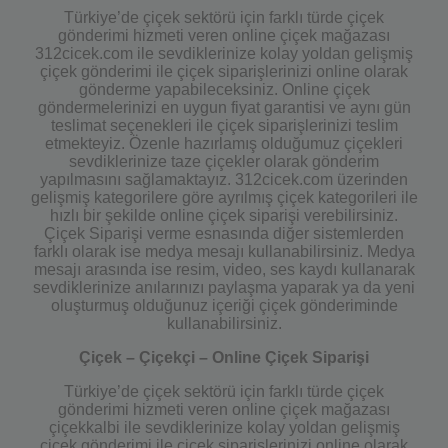
Türkiye’de çiçek sektörü için farklı türde çiçek
gönderimi hizmeti veren online çiçek mağazası
312cicek.com ile sevdiklerinize kolay yoldan gelişmiş
çiçek gönderimi ile çiçek siparişlerinizi online olarak
gönderme yapabileceksiniz. Online çiçek
göndermelerinizi en uygun fiyat garantisi ve aynı gün
teslimat seçenekleri ile çiçek siparişlerinizi teslim
etmekteyiz. Özenle hazırlamış olduğumuz çiçekleri
sevdiklerinize taze çiçekler olarak gönderim
yapılmasını sağlamaktayız. 312cicek.com üzerinden
gelişmiş kategorilere göre ayrılmış çiçek kategorileri ile
hızlı bir şekilde online çiçek siparişi verebilirsiniz.
Çiçek Siparişi verme esnasında diğer sistemlerden
farklı olarak ise medya mesajı kullanabilirsiniz. Medya
mesajı arasında ise resim, video, ses kaydı kullanarak
sevdiklerinize anılarınızı paylaşma yaparak ya da yeni
oluşturmuş olduğunuz içeriği çiçek gönderiminde
kullanabilirsiniz.
Çiçek – Çiçekçi – Online Çiçek Siparişi
Türkiye’de çiçek sektörü için farklı türde çiçek
gönderimi hizmeti veren online çiçek mağazası
çiçekkalbi ile sevdiklerinize kolay yoldan gelişmiş
çiçek gönderimi ile çiçek siparişlerinizi online olarak