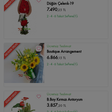
GÜNÜN FIRSATI
Düğün Çelenk-19
7.490
,25 TL
2 - 4 - 6 Taksit Se?enei
HAFTANIN ÜRÜNÜ
Ücretsiz Teslimat
Boutique Arrangement
6.866
,15 TL
2 - 4 - 6 Taksit Se?enei
GÜNÜN FIRSATI
Ücretsiz Teslimat
B.Boy Kırmızı Antoryum
3.857
,20 TL
2 - 4 - 6 Taksit Se?enei