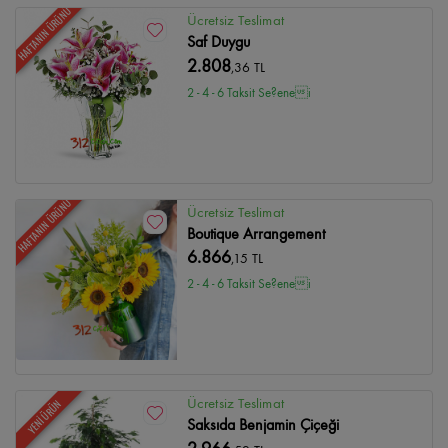
HAFTANIN ÜRÜNÜ
Ücretsiz Teslimat
Saf Duygu
2.808
,36 TL
2 - 4 - 6 Taksit Se?enei
HAFTANIN ÜRÜNÜ
Ücretsiz Teslimat
Boutique Arrangement
6.866
,15 TL
2 - 4 - 6 Taksit Se?enei
Ücretsiz Teslimat
YENİ ÜRÜN
Saksıda Benjamin Çiçeği