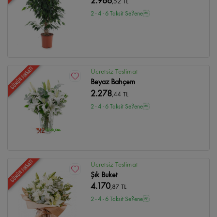
2.966
,52 TL
2 - 4 - 6 Taksit Se?enei
GÜNÜN FIRSATI
Ücretsiz Teslimat
Beyaz Bahçem
2.278
,44 TL
2 - 4 - 6 Taksit Se?enei
GÜNÜN FIRSATI
Ücretsiz Teslimat
Şık Buket
4.170
,87 TL
2 - 4 - 6 Taksit Se?enei