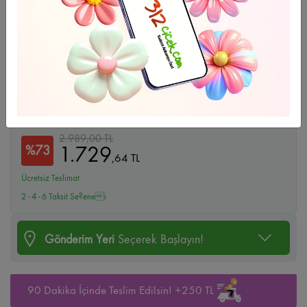
Büyüt
Kalbin Aynası
2.989,00 TL
1.729
%73
,
64
TL
Ücretsiz Teslimat
2 - 4 - 6 Taksit Se?enei
Gönderim Yeri
Seçerek Başlayın!
90 Dakika İçinde Teslim Edilsin! +250 TL