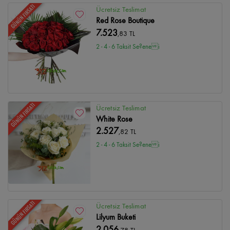
GÜNÜN FIRSATI
Ücretsiz Teslimat
Red Rose Boutique
7.523
,83 TL
2 - 4 - 6 Taksit Se?enei
GÜNÜN FIRSATI
Ücretsiz Teslimat
White Rose
2.527
,82 TL
2 - 4 - 6 Taksit Se?enei
GÜNÜN FIRSATI
Ücretsiz Teslimat
Lilyum Buketi
2.056