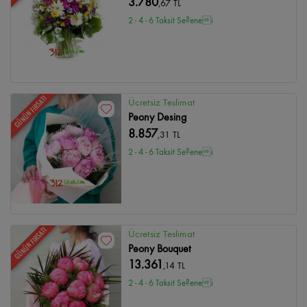
3.780
,67 TL
2 - 4 - 6 Taksit Se?enei
GÜNÜN FIRSATI
Ücretsiz Teslimat
Peony Desing
8.857
,31 TL
2 - 4 - 6 Taksit Se?enei
GÜNÜN FIRSATI
Ücretsiz Teslimat
Peony Bouquet
13.361
,14 TL
2 - 4 - 6 Taksit Se?enei