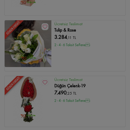
GÜNÜN FIRSATI
Ücretsiz Teslimat
Tulip & Rose
3.284
,11 TL
2 - 4 - 6 Taksit Se?enei
GÜNÜN FIRSATI
Ücretsiz Teslimat
Düğün Çelenk-19
7.490
,25 TL
2 - 4 - 6 Taksit Se?enei