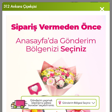
312 Ankara Çiçekçisi
×
0
Favori Ü...
Anasayfa
>
Kalbin Aynası
HAFTANIN ÜRÜNÜ