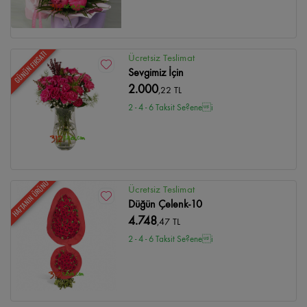
GÜNÜN FIRSATI
Ücretsiz Teslimat
Sevgimiz İçin
2.000
,22 TL
2 - 4 - 6 Taksit Se?enei
HAFTANIN ÜRÜNÜ
Ücretsiz Teslimat
Düğün Çelenk-10
4.748
,47 TL
2 - 4 - 6 Taksit Se?enei