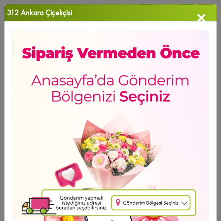
312 Ankara Çiçekçisi
×
0
Favori Ü...
Anasayfa
>
Holland On`lu Beyaz Orkide
HAFTANIN ÜRÜNÜ