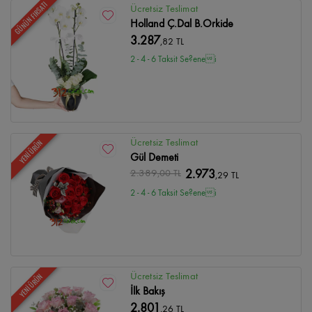
GÜNÜN FIRSATI
Ücretsiz Teslimat
Holland Ç.Dal B.Orkide
3.287
,82 TL
2 - 4 - 6 Taksit Se?enei
Ücretsiz Teslimat
YENİ ÜRÜN
Gül Demeti
2.389
,00 TL
2.973
,29 TL
2 - 4 - 6 Taksit Se?enei
Ücretsiz Teslimat
YENİ ÜRÜN
İlk Bakış
2.801
,26 TL