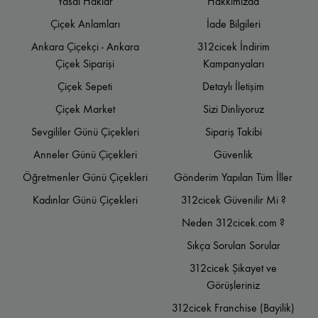
Yasal Haklar
Hakkımızda
Çiçek Anlamları
İade Bilgileri
Ankara Çiçekçi - Ankara
312cicek İndirim
Çiçek Siparişi
Kampanyaları
Çiçek Sepeti
Detaylı İletişim
Çiçek Market
Sizi Dinliyoruz
Sevgililer Günü Çiçekleri
Sipariş Takibi
Anneler Günü Çiçekleri
Güvenlik
Öğretmenler Günü Çiçekleri
Gönderim Yapılan Tüm İller
Kadınlar Günü Çiçekleri
312cicek Güvenilir Mi ?
Neden 312cicek.com ?
Sıkça Sorulan Sorular
312cicek Şikayet ve
Görüşleriniz
312cicek Franchise (Bayilik)