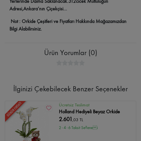
Yerlerinde Daima Saklanacak.312cicek Mutluluğun
Adresi,Ankara’nın Çiçekçisi…
Not : Orkide Çeşitleri ve Fiyatları Hakkında Mağazamızdan
Bilgi Alabilirsiniz.
Ürün Yorumlar (0)
İlginizi Çekebilecek Benzer Seçenekler
GÜNÜN FIRSATI
Ücretsiz Teslimat
Holland Hediyeli Beyaz Orkide
2.601
,03 TL
2 - 4 - 6 Taksit Se?enei