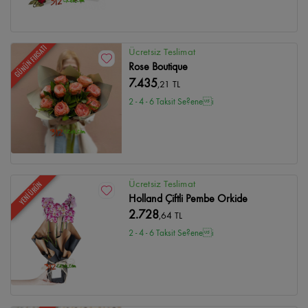
GÜNÜN FIRSATI
Ücretsiz Teslimat
Rose Boutique
7.435
,21 TL
2 - 4 - 6 Taksit Se?enei
Ücretsiz Teslimat
YENİ ÜRÜN
Holland Çiftli Pembe Orkide
2.728
,64 TL
2 - 4 - 6 Taksit Se?enei