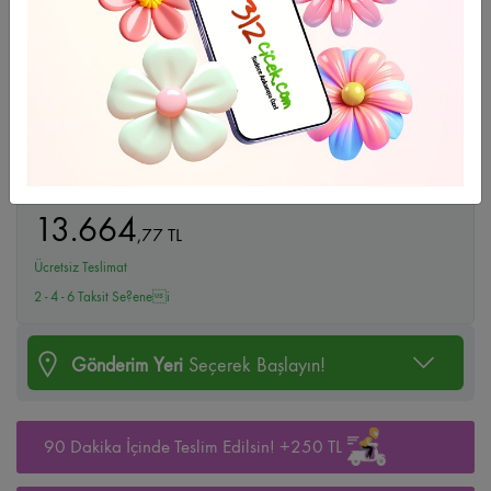
Büyüt
Holland On`lu Beyaz Orkide
13.664
,
77
TL
Ücretsiz Teslimat
2 - 4 - 6 Taksit Se?enei
Gönderim Yeri
Seçerek Başlayın!
90 Dakika İçinde Teslim Edilsin! +250 TL