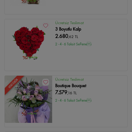
Ücretsiz Teslimat
3 Boyutlu Kalp
2.680
,62 TL
2 - 4 - 6 Taksit Se?enei
Ücretsiz Teslimat
YENİ ÜRÜN
Boutique Bouquet
7.579
,16 TL
2 - 4 - 6 Taksit Se?enei