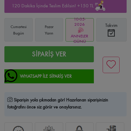
120 Dakika İçinde Teslim Edilsin! +150 TL
10-05-
2026
Takvim
Cumartesi
Pazar
Bugün
Yarın
ANNELER
GÜNÜ
SİPARİŞ VER
WHATSAPP İLE SİPARİŞ VER
Siparişin yola çıkmadan gör!
Hazırlanan siparişinizin
fotoğrafını önce siz görür ve onaylarsınız.