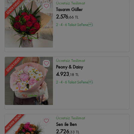
GÜNÜN FIRSATI
Ücretsiz Teslimat
Tasarım Güller
2.576
,66 TL
2 - 4 - 6 Taksit Se?enei
GÜNÜN FIRSATI
Ücretsiz Teslimat
Peony & Daisy
4.923
,18 TL
2 - 4 - 6 Taksit Se?enei
HAFTANIN ÜRÜNÜ
Ücretsiz Teslimat
Sen ile Ben
2.726
,33 TL