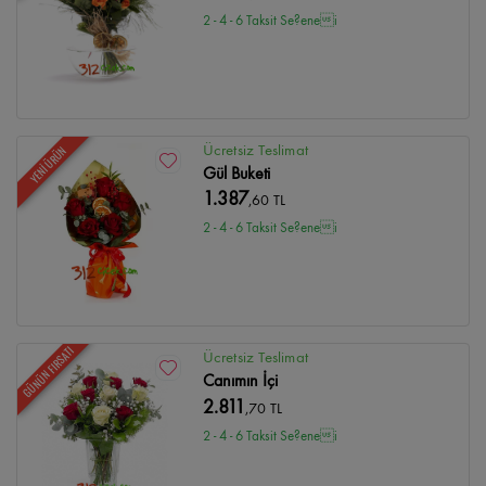
2 - 4 - 6 Taksit Se?enei
Ücretsiz Teslimat
YENİ ÜRÜN
Gül Buketi
1.387
,60 TL
2 - 4 - 6 Taksit Se?enei
GÜNÜN FIRSATI
Ücretsiz Teslimat
Canımın İçi
2.811
,70 TL
2 - 4 - 6 Taksit Se?enei