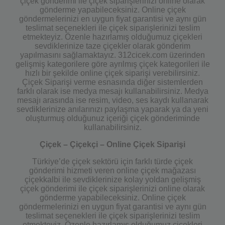
çiçek gönderimi ile çiçek siparişlerinizi online olarak
gönderme yapabileceksiniz. Online çiçek
göndermelerinizi en uygun fiyat garantisi ve aynı gün
teslimat seçenekleri ile çiçek siparişlerinizi teslim
etmekteyiz. Özenle hazırlamış olduğumuz çiçekleri
sevdiklerinize taze çiçekler olarak gönderim
yapılmasını sağlamaktayız. 312cicek.com üzerinden
gelişmiş kategorilere göre ayrılmış çiçek kategorileri ile
hızlı bir şekilde online çiçek siparişi verebilirsiniz.
Çiçek Siparişi verme esnasında diğer sistemlerden
farklı olarak ise medya mesajı kullanabilirsiniz. Medya
mesajı arasında ise resim, video, ses kaydı kullanarak
sevdiklerinize anılarınızı paylaşma yaparak ya da yeni
oluşturmuş olduğunuz içeriği çiçek gönderiminde
kullanabilirsiniz.
Çiçek – Çiçekçi – Online Çiçek Siparişi
Türkiye’de çiçek sektörü için farklı türde çiçek
gönderimi hizmeti veren online çiçek mağazası
çiçekkalbi ile sevdiklerinize kolay yoldan gelişmiş
çiçek gönderimi ile çiçek siparişlerinizi online olarak
gönderme yapabileceksiniz. Online çiçek
göndermelerinizi en uygun fiyat garantisi ve aynı gün
teslimat seçenekleri ile çiçek siparişlerinizi teslim
etmekteyiz. Özenle hazırlamış olduğumuz çiçekleri