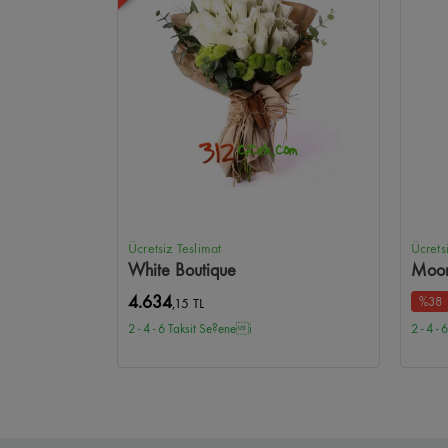
Ücretsiz Teslimat
Ücrets
White Boutique
Moon
4.634
%38
,15 TL
2 - 4 - 6 Taksit Se?enei
2 - 4 -