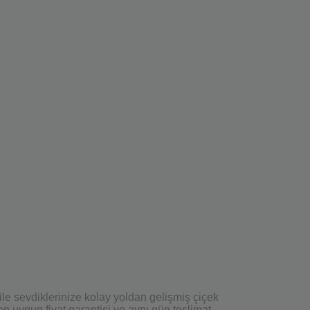
ile sevdiklerinize kolay yoldan gelişmiş çiçek
n uygun fiyat garantisi ve aynı gün teslimat