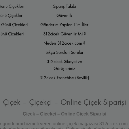
Günü Çiçekleri
Sipariş Takibi
ünü Çiçekleri
Güvenlik
 Günü Çiçekleri
Gönderim Yapılan Tüm İller
ünü Çiçekleri
312cicek Güvenilir Mi ?
Neden 312cicek.com ?
Sıkça Sorulan Sorular
312cicek Şikayet ve
Görüşleriniz
312cicek Franchise (Bayilik)
Çiçek – Çiçekçi – Online Çiçek Siparişi
Çiçek – Çiçekçi – Online Çiçek Siparişi
çek gönderimi hizmeti veren online çiçek mağazası 312cicek.com 
olarak gönderme yapabileceksiniz. Online çiçek göndermelerinizi e