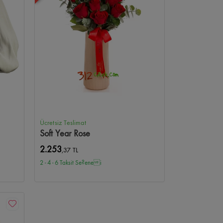
Ücretsiz Teslimat
Soft Year Rose
2.253
,37 TL
2 - 4 - 6 Taksit Se?enei