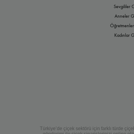
Sevgililer 
Anneler G
Öğretmenler
Kadınlar G
Türkiye’de çiçek sektörü için farklı türde çi
gönderimi ile çiçek siparişlerinizi online 