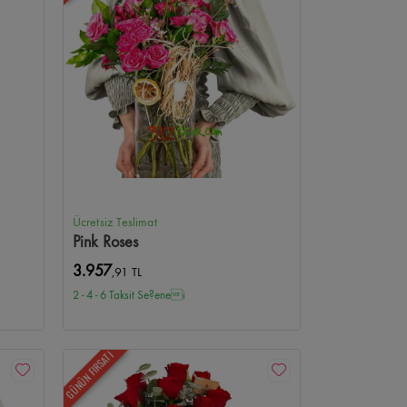
aleria Çiçekçi
Bilkent Şehir Hastanesi Çiçekçi
Gülveren Çiçekçi
Gülseren Çiçekçi
AOÇ Çiçekçi
u Çiçekçi
Ücretsiz Teslimat
Pink Roses
3.957
,91 TL
2 - 4 - 6 Taksit Se?enei
GÜNÜN FIRSATI