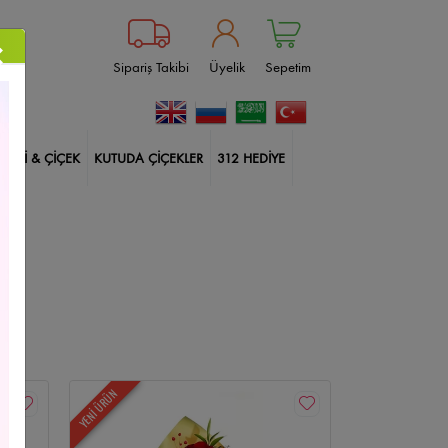
×
Sipariş Takibi
Üyelik
Sepetim
BİTKİ & ÇİÇEK
KUTUDA ÇİÇEKLER
312 HEDİYE
ablanka
Çankaya Çiçekçi
Güller
Doğum Günü
ksı Çiçekleri
İçimden Geldi
Harf Kutuda Güller
lerim
Balonlu Kutuda Güller
14 Şubat Çiçekleri
Size Özel
Yıldönümü
Sincan Çiçekçi
YENİ ÜRÜN
kçi
Çiçek Aranjmanları
Etlik Çiçekçi
Geçmiş Olsun