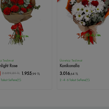
iz Teslimat
Ücretsiz Teslimat
light Rose
Konikonalla
2.689
,89 TL
1.955
3.016
,99 TL
,64 TL
 6 Taksit Se?enei
2 - 4 - 6 Taksit Se?enei