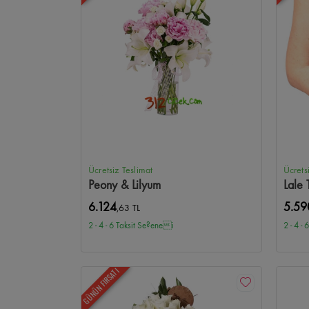
Ücretsiz Teslimat
Ücrets
Peony & Lilyum
Lale 
6.124
5.59
,63 TL
2 - 4 - 6 Taksit Se?enei
2 - 4 -
GÜNÜN FIRSATI