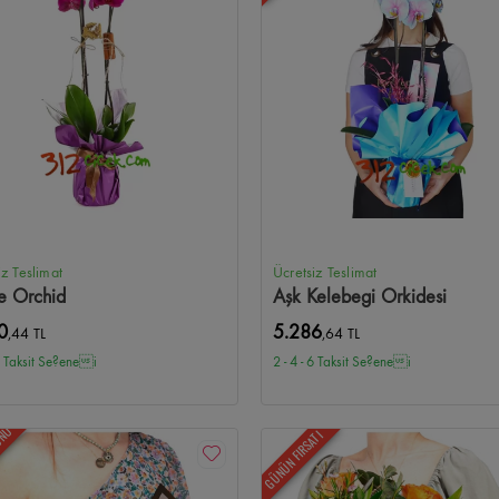
allesi Çiçekçi
Kırkkonaklar Çiçekçi
Armada Çiçekçi
Next Level Çiçekçi
G
amönü Çiçekçi
Aydınlıkevler Çiçekçi
Solfasol Çiçekçi
Güvenevler Çiçekçi
kçi
Yukarı Yurtçu Çiçekçi
İskitler Çiçekçi
Kazım Karabekir Çiçekçi
Mesa Kor
iz Teslimat
Ücretsiz Teslimat
e Orchid
Aşk Kelebegi Orkidesi
0
5.286
,44 TL
,64 TL
 6 Taksit Se?enei
2 - 4 - 6 Taksit Se?enei
ÜNÜ
GÜNÜN FIRSATI