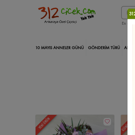
312
En çok 
10 MAYIS ANNELER GÜNÜ
GÖNDERİM TÜRÜ
ANKA
312 ÇİÇEK PRO
DEKORATİF ÇİÇEKLER
TASARIM ÇİÇ
Kare Kutuda Güller
Çikolatalar
Gölbaşı Çiçekçi
Orki
Saksı Çiçekleri
İncek Çiçekçi
Yeni İş/Terfi
Geçmiş Ol
Kızılay Çiçekçi
Söz/Nişan/Düğün
Yıl Dönümü
Solma
GÜNÜN FIRS
YENİ ÜRÜN
Kazablanka/Lilyum
Keçiören Çiçekçi
Arkadaşa
Bağlı