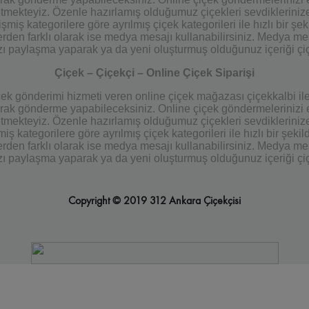
m etmekteyiz. Özenle hazırlamış olduğumuz çiçekleri sevdiklerini
ş kategorilere göre ayrılmış çiçek kategorileri ile hızlı bir şekil
rden farklı olarak ise medya mesajı kullanabilirsiniz. Medya mes
ızı paylaşma yaparak ya da yeni oluşturmuş olduğunuz içeriği çi
Çiçek – Çiçekçi – Online Çiçek Siparişi
çiçek gönderimi hizmeti veren online çiçek mağazası çiçekkalbi il
olarak gönderme yapabileceksiniz. Online çiçek göndermelerinizi e
m etmekteyiz. Özenle hazırlamış olduğumuz çiçekleri sevdiklerini
 kategorilere göre ayrılmış çiçek kategorileri ile hızlı bir şekild
rden farklı olarak ise medya mesajı kullanabilirsiniz. Medya mes
ızı paylaşma yaparak ya da yeni oluşturmuş olduğunuz içeriği çi
Copyright © 2019 312 Ankara Çiçekçisi