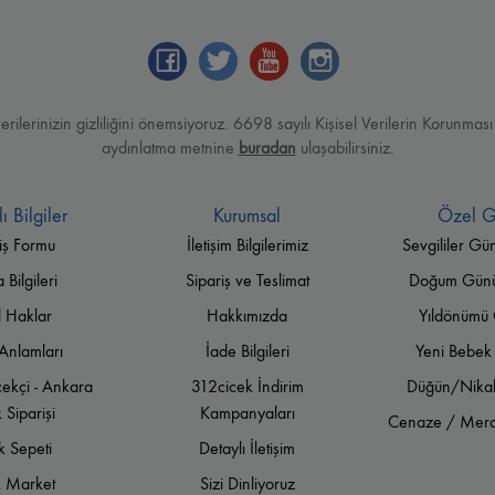
verilerinizin gizliliğini önemsiyoruz. 6698 sayılı Kişisel Verilerin Korun
aydınlatma metnine
buradan
ulaşabilirsiniz.
ı Bilgiler
Kurumsal
Özel G
iş Formu
İletişim Bilgilerimiz
Sevgililer Gü
Bilgileri
Sipariş ve Teslimat
Doğum Günü 
l Haklar
Hakkımızda
Yıldönümü 
Anlamları
İade Bilgileri
Yeni Bebek 
ekçi - Ankara
312cicek İndirim
Düğün/Nikah
 Siparişi
Kampanyaları
Cenaze / Meras
k Sepeti
Detaylı İletişim
k Market
Sizi Dinliyoruz