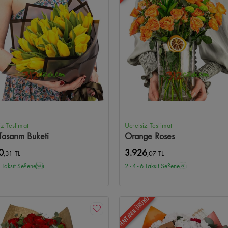
iz Teslimat
Ücretsiz Teslimat
Tasarım Buketi
Orange Roses
0
3.926
,31 TL
,07 TL
 6 Taksit Se?enei
2 - 4 - 6 Taksit Se?enei
HAFTANIN ÜRÜNÜ