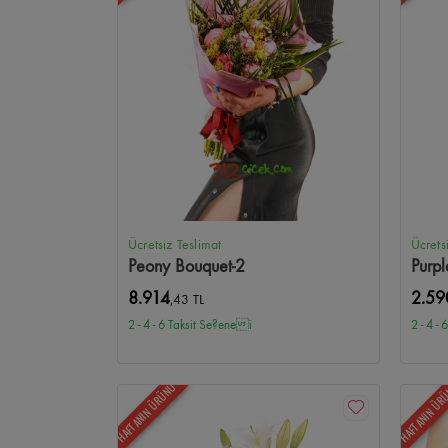
Tunalı Hilmi Çiçekçi
Birlik Mahallesi Çiçekçi
Sancak Mah
Etlik Şehir Hastanesi Çiçekçi
Samanpazarı Çiçekçi
Ham
Güvercinlik Çiçekçi
Alacaatlı Çiçekçi
Toki Turkuaz Çiçe
Ücretsiz Teslimat
Ücrets
Peony Bouquet-2
Purpl
8.914
2.59
,43 TL
2 - 4 - 6 Taksit Se?enei
2 - 4 -
HAFTANIN ÜRÜNÜ
HAFTANIN ÜR