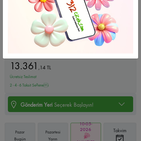
Büyüt
Peony Bouquet
13.361
,
14
TL
Ücretsiz Teslimat
2 - 4 - 6 Taksit Se?enei
Gönderim Yeri
Seçerek Başlayın!
10-05-
2026
Takvim
Pazar
Pazartesi
Bugün
Yarın