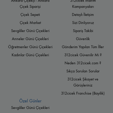
Ankara Çiçekçi - Ankara
312cicek İndirim
Çiçek Siparişi
Kampanyaları
Çiçek Sepeti
Detaylı İletişim
Çiçek Market
Sizi Dinliyoruz
Sevgililer Günü Çiçekleri
Sipariş Takibi
Anneler Günü Çiçekleri
Güvenlik
Öğretmenler Günü Çiçekleri
Gönderim Yapılan Tüm İller
Kadınlar Günü Çiçekleri
312cicek Güvenilir Mi ?
Neden 312cicek.com ?
Sıkça Sorulan Sorular
312cicek Şikayet ve
Görüşleriniz
312cicek Franchise (Bayilik)
Özel Günler
Sevgililer Günü Çiçekleri