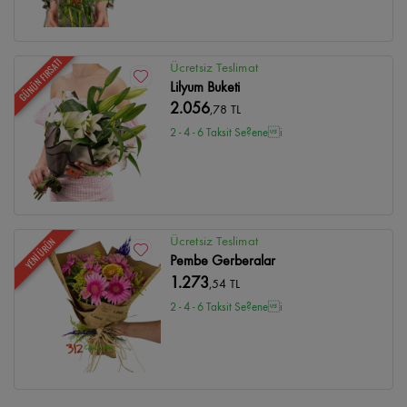
GÜNÜN FIRSATI
Ücretsiz Teslimat
Lilyum Buketi
2.056
,78 TL
2 - 4 - 6 Taksit Se?enei
Ücretsiz Teslimat
YENİ ÜRÜN
Pembe Gerberalar
1.273
,54 TL
2 - 4 - 6 Taksit Se?enei