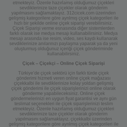
etmekteyiz. Özenle hazırlamış olduğumuz çiçekleri
sevdiklerinize taze çiçekler olarak gönderim
yapılmasını sağlamaktayız. 312cicek.com üzerinden
gelişmiş kategorilere göre ayrılmış çiçek kategorileri ile
hızlı bir şekilde online çiçek siparişi verebilirsiniz.
Çiçek Siparişi verme esnasında diğer sistemlerden
farklı olarak ise medya mesajı kullanabilirsiniz. Medya
mesajı arasında ise resim, video, ses kaydı kullanarak
sevdiklerinize anılarınızı paylaşma yaparak ya da yeni
oluşturmuş olduğunuz içeriği çiçek gönderiminde
kullanabilirsiniz.
Çiçek – Çiçekçi – Online Çiçek Siparişi
Türkiye’de çiçek sektörü için farklı türde çiçek
gönderimi hizmeti veren online çiçek mağazası
çiçekkalbi ile sevdiklerinize kolay yoldan gelişmiş
çiçek gönderimi ile çiçek siparişlerinizi online olarak
gönderme yapabileceksiniz. Online çiçek
göndermelerinizi en uygun fiyat garantisi ve aynı gün
teslimat seçenekleri ile çiçek siparişlerinizi teslim
etmekteyiz. Özenle hazırlamış olduğumuz çiçekleri
sevdiklerinize taze çiçekler olarak gönderim
yapılmasını sağlamaktayız. çiçekkalbi üzerinden
gelişmiş kategorilere göre ayrılmış çiçek kategorileri ile