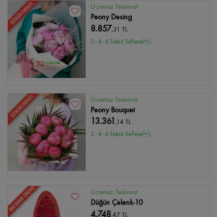
GÜNÜN FIRSATI
Ücretsiz Teslimat
Peony Desing
8.857
,31 TL
2 - 4 - 6 Taksit Se?enei
GÜNÜN FIRSATI
Ücretsiz Teslimat
Peony Bouquet
13.361
,14 TL
2 - 4 - 6 Taksit Se?enei
HAFTANIN ÜRÜNÜ
Ücretsiz Teslimat
Düğün Çelenk-10
4.748
,47 TL