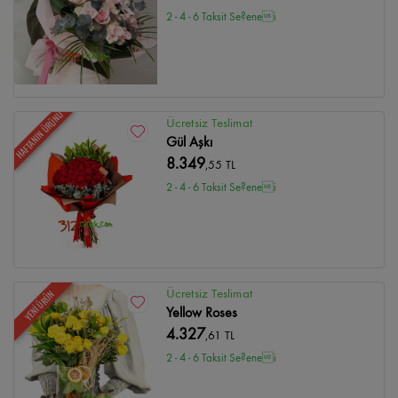
2 - 4 - 6 Taksit Se?enei
HAFTANIN ÜRÜNÜ
Ücretsiz Teslimat
Gül Aşkı
8.349
,55 TL
2 - 4 - 6 Taksit Se?enei
Ücretsiz Teslimat
YENİ ÜRÜN
Yellow Roses
4.327
,61 TL
2 - 4 - 6 Taksit Se?enei