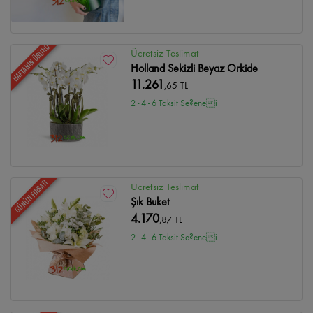
HAFTANIN ÜRÜNÜ
Ücretsiz Teslimat
Holland Sekizli Beyaz Orkide
11.261
,65 TL
2 - 4 - 6 Taksit Se?enei
GÜNÜN FIRSATI
Ücretsiz Teslimat
Şık Buket
4.170
,87 TL
2 - 4 - 6 Taksit Se?enei