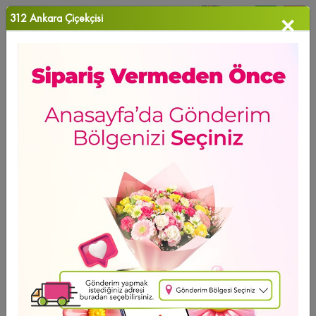
312 Ankara Çiçekçisi
×
0
Favori Ü...
Anasayfa
>
Peony Bouquet
GÜNÜN FIRSATI