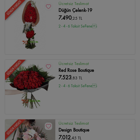
GÜNÜN FIRSATI
Ücretsiz Teslimat
Düğün Çelenk-19
7.490
,25 TL
2 - 4 - 6 Taksit Se?enei
GÜNÜN FIRSATI
Ücretsiz Teslimat
Red Rose Boutique
7.523
,83 TL
2 - 4 - 6 Taksit Se?enei
GÜNÜN FIRSATI
Ücretsiz Teslimat
Design Boutique
7.012
,45 TL