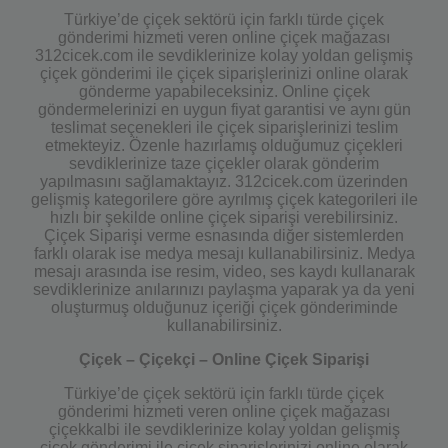
Türkiye’de çiçek sektörü için farklı türde çiçek
gönderimi hizmeti veren online çiçek mağazası
312cicek.com ile sevdiklerinize kolay yoldan gelişmiş
çiçek gönderimi ile çiçek siparişlerinizi online olarak
gönderme yapabileceksiniz. Online çiçek
göndermelerinizi en uygun fiyat garantisi ve aynı gün
teslimat seçenekleri ile çiçek siparişlerinizi teslim
etmekteyiz. Özenle hazırlamış olduğumuz çiçekleri
sevdiklerinize taze çiçekler olarak gönderim
yapılmasını sağlamaktayız. 312cicek.com üzerinden
gelişmiş kategorilere göre ayrılmış çiçek kategorileri ile
hızlı bir şekilde online çiçek siparişi verebilirsiniz.
Çiçek Siparişi verme esnasında diğer sistemlerden
farklı olarak ise medya mesajı kullanabilirsiniz. Medya
mesajı arasında ise resim, video, ses kaydı kullanarak
sevdiklerinize anılarınızı paylaşma yaparak ya da yeni
oluşturmuş olduğunuz içeriği çiçek gönderiminde
kullanabilirsiniz.
Çiçek – Çiçekçi – Online Çiçek Siparişi
Türkiye’de çiçek sektörü için farklı türde çiçek
gönderimi hizmeti veren online çiçek mağazası
çiçekkalbi ile sevdiklerinize kolay yoldan gelişmiş
çiçek gönderimi ile çiçek siparişlerinizi online olarak