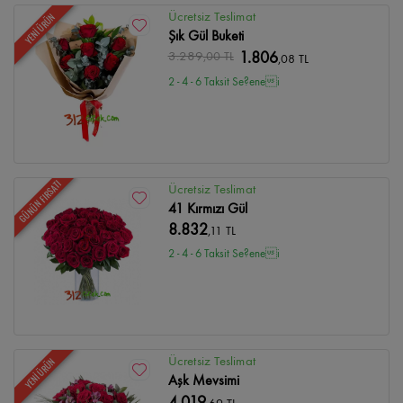
Ücretsiz Teslimat
YENİ ÜRÜN
Şık Gül Buketi
3.289
,00 TL
1.806
,08 TL
2 - 4 - 6 Taksit Se?enei
GÜNÜN FIRSATI
Ücretsiz Teslimat
41 Kırmızı Gül
8.832
,11 TL
2 - 4 - 6 Taksit Se?enei
Ücretsiz Teslimat
YENİ ÜRÜN
Aşk Mevsimi
4.019