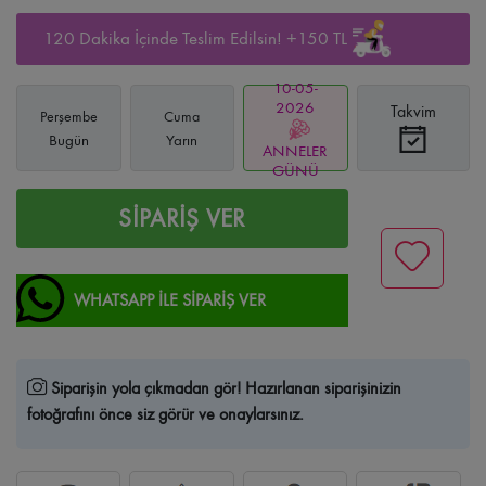
120 Dakika İçinde Teslim Edilsin! +150 TL
10-05-
2026
Takvim
Perşembe
Cuma
Bugün
Yarın
ANNELER
GÜNÜ
SİPARİŞ VER
WHATSAPP İLE SİPARİŞ VER
Siparişin yola çıkmadan gör!
Hazırlanan siparişinizin
fotoğrafını önce siz görür ve onaylarsınız.