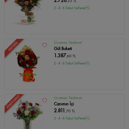
2.726
,33 TL
2 - 4 - 6 Taksit Se?enei
Ücretsiz Teslimat
YENİ ÜRÜN
Gül Buketi
1.387
,60 TL
2 - 4 - 6 Taksit Se?enei
GÜNÜN FIRSATI
Ücretsiz Teslimat
Canımın İçi
2.811
,70 TL
2 - 4 - 6 Taksit Se?enei