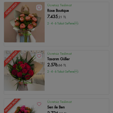
GÜNÜN FIRSATI
Ücretsiz Teslimat
Rose Boutique
7.435
,21 TL
2 - 4 - 6 Taksit Se?enei
GÜNÜN FIRSATI
Ücretsiz Teslimat
Tasarım Güller
2.576
,66 TL
2 - 4 - 6 Taksit Se?enei
HAFTANIN ÜRÜNÜ
Ücretsiz Teslimat
Sen ile Ben