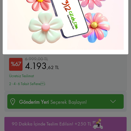
Büyüt
Ferfaran
6.999,00 TL
4.193
%67
,
62
TL
Ücretsiz Teslimat
2 - 4 - 6 Taksit Se?enei
Gönderim Yeri
Seçerek Başlayın!
90 Dakika İçinde Teslim Edilsin! +250 TL