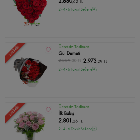
2.680
,62 TL
2 - 4 - 6 Taksit Se?enei
Ücretsiz Teslimat
YENİ ÜRÜN
Gül Demeti
2.389
,00 TL
2.973
,29 TL
2 - 4 - 6 Taksit Se?enei
Ücretsiz Teslimat
YENİ ÜRÜN
İlk Bakış
2.801
,26 TL
2 - 4 - 6 Taksit Se?enei