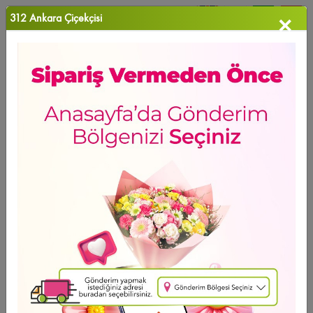
312 Ankara Çiçekçisi
×
0
Favori Ü...
Anasayfa
>
Ferfaran
GÜNÜN FIRSATI