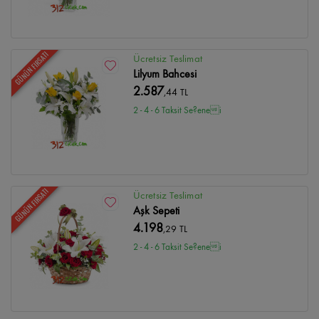
GÜNÜN FIRSATI
Ücretsiz Teslimat
Lilyum Bahcesi
2.587
,44 TL
2 - 4 - 6 Taksit Se?enei
GÜNÜN FIRSATI
Ücretsiz Teslimat
Aşk Sepeti
4.198
,29 TL
2 - 4 - 6 Taksit Se?enei