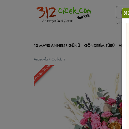
312
En çok 
10 MAYIS ANNELER GÜNÜ
GÖNDERİM TÜRÜ
ANKA
Anasayfa
>
Goffokini
312 ÇİÇEK PRO
DEKORATİF ÇİÇEKLER
TASARIM ÇİÇ
HAFTANIN ÜRÜNÜ
Kare Kutuda Güller
Çikolatalar
Gölbaşı Çiçekçi
Orki
Saksı Çiçekleri
İncek Çiçekçi
Yeni İş/Terfi
Geçmiş Ol
Kızılay Çiçekçi
Söz/Nişan/Düğün
Yıl Dönümü
Solma
Kazablanka/Lilyum
Keçiören Çiçekçi
Arkadaşa
Bağlı