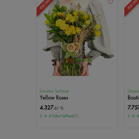
YENİ ÜRÜN
YENİ ÜRÜ
Ücretsiz Teslimat
Ücrets
Yellow Roses
Bout
4.327
7.75
,61 TL
2 - 4 - 6 Taksit Se?enei
2 - 4 -