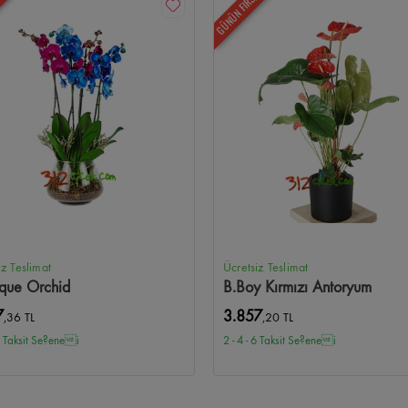
GÜNÜN FIRSATI
N
iz Teslimat
Ücretsiz Teslimat
ique Orchid
B.Boy Kırmızı Antoryum
7
3.857
,36 TL
,20 TL
 6 Taksit Se?enei
2 - 4 - 6 Taksit Se?enei