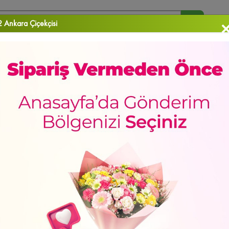
 Ankara Çiçekçisi
arananlar :
Orkide
Papatya
Gül
Vazo Çiçekleri
Aranjman
RA ÇİÇEK
DOĞUM GÜNÜ
DÜĞÜN & AÇILIŞ ÇELENKLERİ
ORKİDELER
EKLER
Sevgiliye
Doğum Günü
Meyve Sepetleri
Gül Kutuları
Lilyum&Kaz
Goffokini
de
Yeni Bebek
Kalp Kutuda Güller
Kutu Çiçekler
Çukurambar Çiçekçi
Sa
2.845
,
70
TL
sun
Hediye Kutuları
Papatya
Mamak Çiçekçi
Papatya & Gerbera
Özür Di
Ücretsiz Teslimat
2 - 4 - 6 Taksit Se?enei
yan Güller
Güller
Çayyolu Çiçekçi
Şebboy/Lisyantus
Sevgiliye Hediye
Gönderim Yeri
Seçerek
ca Çiçekçi
Çiçek Buketleri
Altındağ Çiçekçi
İçimden Geldi
Yaşamkent Çiçe