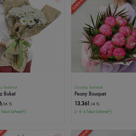
ÜNÜ
GÜNÜN FIRSATI
iz Teslimat
Ücretsiz Teslimat
z Buket
Peony Bouquet
6
13.361
,56 TL
,14 TL
 6 Taksit Se?enei
2 - 4 - 6 Taksit Se?enei