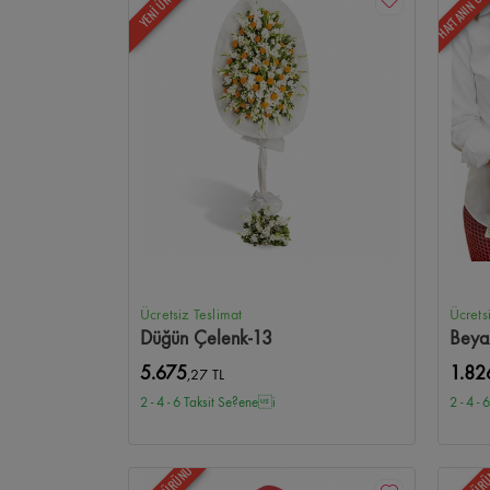
HAFTANIN ÜR
YENİ ÜRÜN
Ücretsiz Teslimat
Ücrets
Düğün Çelenk-13
Beya
5.675
1.82
,27 TL
2 - 4 - 6 Taksit Se?enei
2 - 4 -