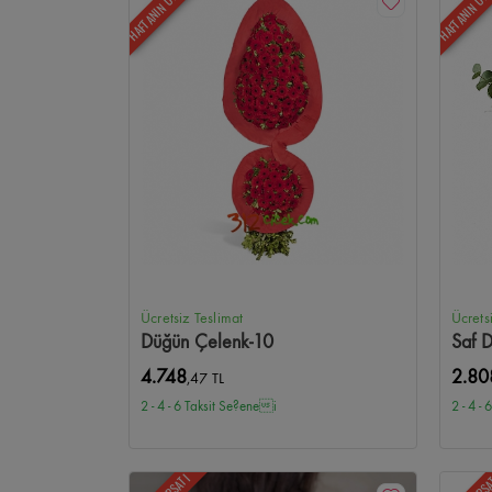
HAFTANIN ÜRÜNÜ
HAFTANIN ÜR
Ücretsiz Teslimat
Ücrets
Düğün Çelenk-10
Saf 
4.748
2.80
,47 TL
2 - 4 - 6 Taksit Se?enei
2 - 4 -