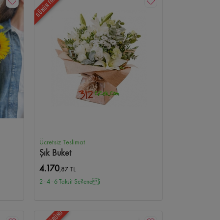
GÜNÜN FIRSATI
Ücretsiz Teslimat
Şık Buket
4.170
,87 TL
2 - 4 - 6 Taksit Se?enei