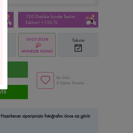
Çelenkleri
Yıldız Çiçekçi
Yeni Bebek/Doğum
120 Dakika İçinde Teslim
Edilsin! +150 TL
us Çiçekçi
Kişiye Özel Çiçekler
Bilkent Çiçekçi
10-05-2026
Takvim
a
i
Beysukent Çiçekçi
Anıttepe Çiçekçi
ın
ANNELER GÜNÜ
 Çiçekçi
Anteres Çiçekçi
Optimum Çiçekçi
R
Bu Ürün
kçi
Atapark Çiçekçi
Ufuktepe Çiçekçi
0 Kişinin Favorisi
VER
nkent Çiçekçi
Kurtuluş Çiçekçi
Kolej Çiçekçi
ekçi
Çetinemeç Çiçekçi
Ahlatlıbel Çiçekçi
Hazırlanan siparişinizin fotoğrafını önce siz görür
e Çiçekçi
Turan Güneş Çiçekçi
Tunalı Çiçekçi