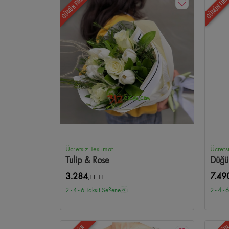
GÜNÜN FIRSATI
GÜNÜN FIRS
Ücretsiz Teslimat
Ücrets
Tulip & Rose
Düğü
3.284
7.49
,11 TL
2 - 4 - 6 Taksit Se?enei
2 - 4 -