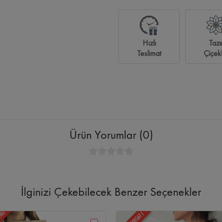
allesi Çiçekçi
Kırkkonaklar Çiçekçi
Armada Çiçekçi
Next Level Çiçekçi
G
Hızlı
Taz
amönü Çiçekçi
Aydınlıkevler Çiçekçi
Solfasol Çiçekçi
Güvenevler Çiçekçi
Teslimat
Çiçek
kçi
Yukarı Yurtçu Çiçekçi
İskitler Çiçekçi
Kazım Karabekir Çiçekçi
Mesa Kor
Ürün Yorumlar (0)
İlginizi Çekebilecek Benzer Seçenekler