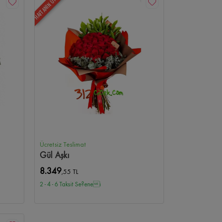
HAFTANIN ÜRÜNÜ
Ücretsiz Teslimat
Gül Aşkı
8.349
,55 TL
2 - 4 - 6 Taksit Se?enei