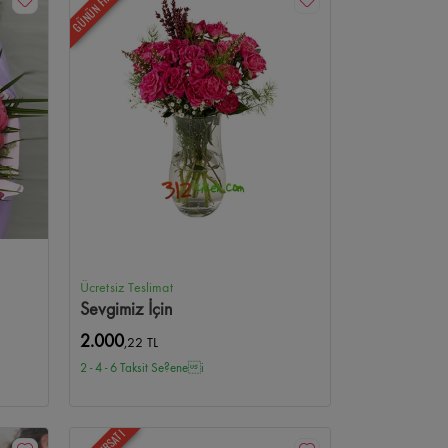
GÜNÜN FIRSATI
Ücretsiz Teslimat
Sevgimiz İçin
2.000
,22 TL
2 - 4 - 6 Taksit Se?enei