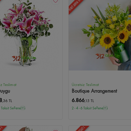
ÜNÜ
HAFTANIN ÜRÜNÜ
iz Teslimat
Ücretsiz Teslimat
Duygu
Boutique Arrangement
8
6.866
,36 TL
,15 TL
 6 Taksit Se?enei
2 - 4 - 6 Taksit Se?enei