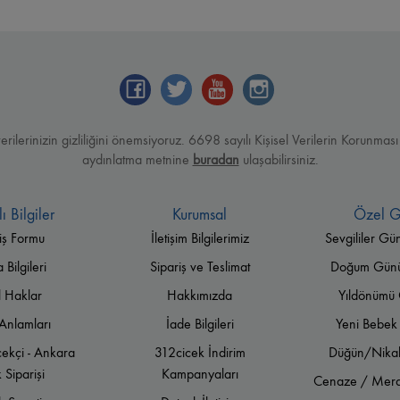
verilerinizin gizliliğini önemsiyoruz. 6698 sayılı Kişisel Verilerin Korun
aydınlatma metnine
buradan
ulaşabilirsiniz.
ı Bilgiler
Kurumsal
Özel G
iş Formu
İletişim Bilgilerimiz
Sevgililer Gü
Bilgileri
Sipariş ve Teslimat
Doğum Günü 
l Haklar
Hakkımızda
Yıldönümü 
Anlamları
İade Bilgileri
Yeni Bebek 
ekçi - Ankara
312cicek İndirim
Düğün/Nikah
 Siparişi
Kampanyaları
Cenaze / Meras