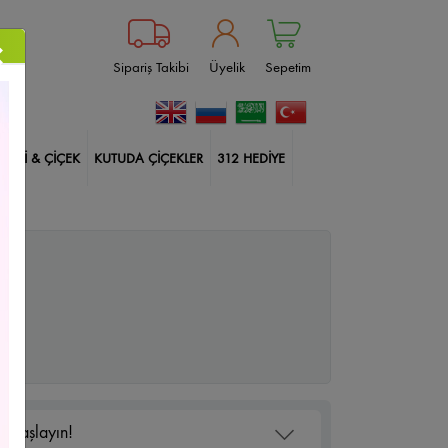
×
Sipariş Takibi
Üyelik
Sepetim
BİTKİ & ÇİÇEK
KUTUDA ÇİÇEKLER
312 HEDİYE
ablanka
Çankaya Çiçekçi
Güller
Doğum Günü
ksı Çiçekleri
İçimden Geldi
Harf Kutuda Güller
lerim
Balonlu Kutuda Güller
14 Şubat Çiçekleri
Size Özel
Yıldönümü
Sincan Çiçekçi
 Başlayın!
kçi
Çiçek Aranjmanları
Etlik Çiçekçi
Geçmiş Olsun