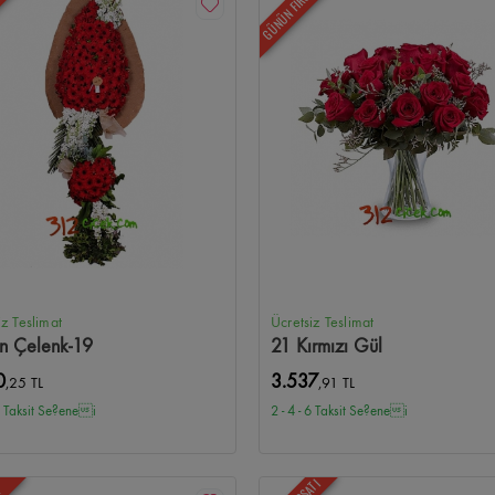
ATI
GÜNÜN FIRSATI
iz Teslimat
Ücretsiz Teslimat
n Çelenk-19
21 Kırmızı Gül
0
3.537
,25 TL
,91 TL
 6 Taksit Se?enei
2 - 4 - 6 Taksit Se?enei