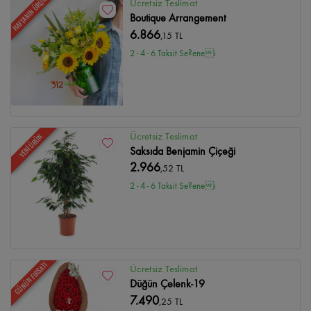
HAFTANIN ÜRÜNÜ
Ücretsiz Teslimat
Boutique Arrangement
6.866
,15 TL
2 - 4 - 6 Taksit Se?enei
Ücretsiz Teslimat
YENİ ÜRÜN
Saksıda Benjamin Çiçeği
2.966
,52 TL
2 - 4 - 6 Taksit Se?enei
GÜNÜN FIRSATI
Ücretsiz Teslimat
Düğün Çelenk-19
7.490
,25 TL