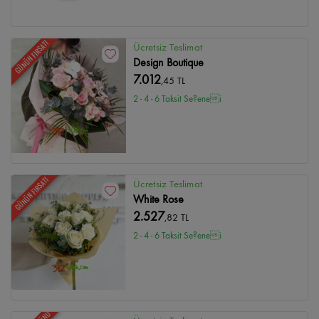
GÜNÜN FIRSATI
Ücretsiz Teslimat
Design Boutique
7.012
,45 TL
2 - 4 - 6 Taksit Se?enei
GÜNÜN FIRSATI
Ücretsiz Teslimat
White Rose
2.527
,82 TL
2 - 4 - 6 Taksit Se?enei