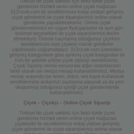
Türkiye’de çiçek sektörü için farklı türde çiçek
gönderimi hizmeti veren online çiçek mağazası
312cicek.com ile sevdiklerinize kolay yoldan gelişmiş
çiçek gönderimi ile çiçek siparişlerinizi online olarak
gönderme yapabileceksiniz. Online çiçek
göndermelerinizi en uygun fiyat garantisi ve aynı gün
teslimat seçenekleri ile çiçek siparişlerinizi teslim
etmekteyiz. Özenle hazırlamış olduğumuz çiçekleri
sevdiklerinize taze çiçekler olarak gönderim
yapılmasını sağlamaktayız. 312cicek.com üzerinden
gelişmiş kategorilere göre ayrılmış çiçek kategorileri ile
hızlı bir şekilde online çiçek siparişi verebilirsiniz.
Çiçek Siparişi verme esnasında diğer sistemlerden
farklı olarak ise medya mesajı kullanabilirsiniz. Medya
mesajı arasında ise resim, video, ses kaydı kullanarak
sevdiklerinize anılarınızı paylaşma yaparak ya da yeni
oluşturmuş olduğunuz içeriği çiçek gönderiminde
kullanabilirsiniz.
Çiçek – Çiçekçi – Online Çiçek Siparişi
Türkiye’de çiçek sektörü için farklı türde çiçek
gönderimi hizmeti veren online çiçek mağazası
çiçekkalbi ile sevdiklerinize kolay yoldan gelişmiş
çiçek gönderimi ile çiçek siparişlerinizi online olarak