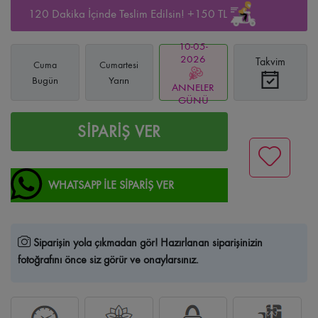
120 Dakika İçinde Teslim Edilsin! +150 TL
10-05-
2026
Takvim
Cuma
Cumartesi
Bugün
Yarın
ANNELER
GÜNÜ
SİPARİŞ VER
WHATSAPP İLE SİPARİŞ VER
Siparişin yola çıkmadan gör!
Hazırlanan siparişinizin
fotoğrafını önce siz görür ve onaylarsınız.