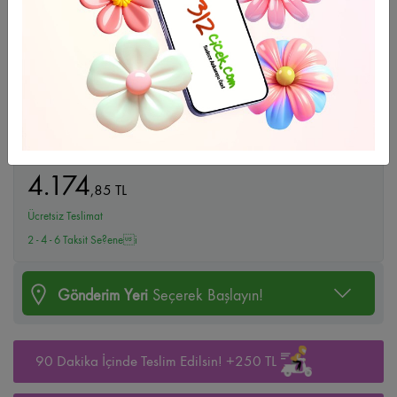
Büyüt
Pink Ponte
4.174
,
85
TL
Ücretsiz Teslimat
2 - 4 - 6 Taksit Se?enei
Gönderim Yeri
Seçerek Başlayın!
90 Dakika İçinde Teslim Edilsin! +250 TL