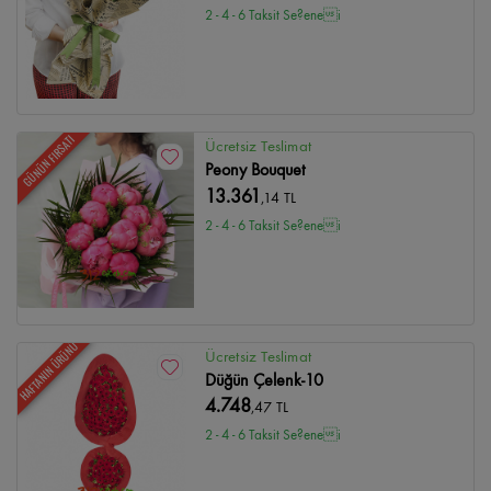
2 - 4 - 6 Taksit Se?enei
GÜNÜN FIRSATI
Ücretsiz Teslimat
Peony Bouquet
13.361
,14 TL
2 - 4 - 6 Taksit Se?enei
HAFTANIN ÜRÜNÜ
Ücretsiz Teslimat
Düğün Çelenk-10
4.748
,47 TL
2 - 4 - 6 Taksit Se?enei