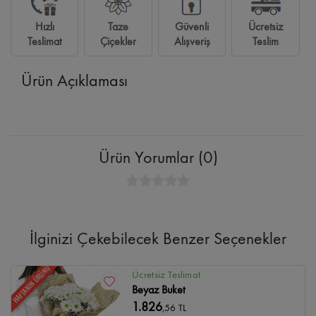
Hızlı
Taze
Güvenli
Ücretsiz
Teslimat
Çiçekler
Alışveriş
Teslim
Ürün Açıklaması
Ürün Yorumlar (0)
İlginizi Çekebilecek Benzer Seçenekler
HAFTANIN ÜRÜNÜ
Ücretsiz Teslimat
Beyaz Buket
1.826
,56 TL