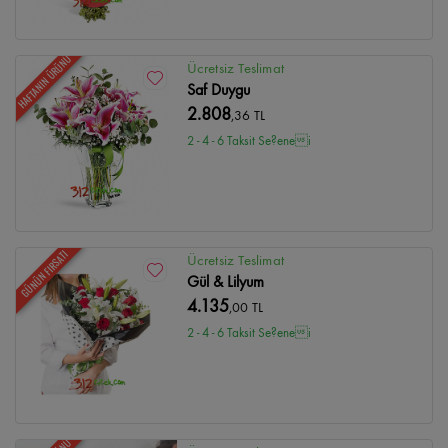
HAFTANIN ÜRÜNÜ
Ücretsiz Teslimat
Saf Duygu
2.808
,36 TL
2 - 4 - 6 Taksit Se?enei
GÜNÜN FIRSATI
Ücretsiz Teslimat
Gül & Lilyum
4.135
,00 TL
2 - 4 - 6 Taksit Se?enei