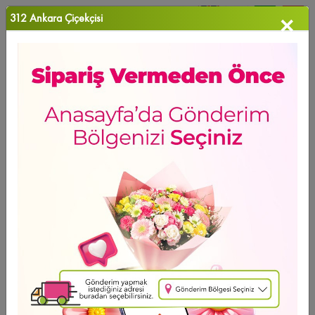
312 Ankara Çiçekçisi
×
0
Favori Ü...
Anasayfa
>
Pink Ponte
YENİ ÜRÜN