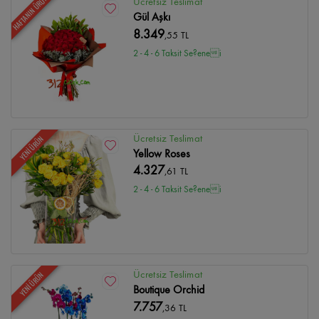
HAFTANIN ÜRÜNÜ
Ücretsiz Teslimat
Gül Aşkı
8.349
,55 TL
2 - 4 - 6 Taksit Se?enei
Ücretsiz Teslimat
YENİ ÜRÜN
Yellow Roses
4.327
,61 TL
2 - 4 - 6 Taksit Se?enei
Ücretsiz Teslimat
YENİ ÜRÜN
Boutique Orchid
7.757
,36 TL