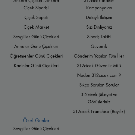
Ankara Çiçekçi - Ankara
312cicek İndirim
Çiçek Siparişi
Kampanyaları
Çiçek Sepeti
Detaylı İletişim
Çiçek Market
Sizi Dinliyoruz
Sevgililer Günü Çiçekleri
Sipariş Takibi
Anneler Günü Çiçekleri
Güvenlik
Öğretmenler Günü Çiçekleri
Gönderim Yapılan Tüm İller
Kadınlar Günü Çiçekleri
312cicek Güvenilir Mi ?
Neden 312cicek.com ?
Sıkça Sorulan Sorular
312cicek Şikayet ve
Görüşleriniz
312cicek Franchise (Bayilik)
Özel Günler
Sevgililer Günü Çiçekleri