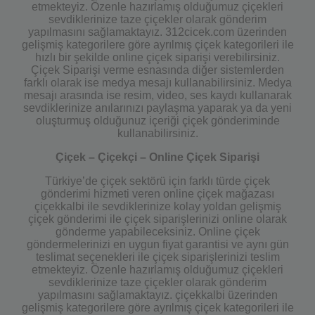
etmekteyiz. Özenle hazırlamış olduğumuz çiçekleri
sevdiklerinize taze çiçekler olarak gönderim
yapılmasını sağlamaktayız. 312cicek.com üzerinden
gelişmiş kategorilere göre ayrılmış çiçek kategorileri ile
hızlı bir şekilde online çiçek siparişi verebilirsiniz.
Çiçek Siparişi verme esnasında diğer sistemlerden
farklı olarak ise medya mesajı kullanabilirsiniz. Medya
mesajı arasında ise resim, video, ses kaydı kullanarak
sevdiklerinize anılarınızı paylaşma yaparak ya da yeni
oluşturmuş olduğunuz içeriği çiçek gönderiminde
kullanabilirsiniz.
Çiçek – Çiçekçi – Online Çiçek Siparişi
Türkiye’de çiçek sektörü için farklı türde çiçek
gönderimi hizmeti veren online çiçek mağazası
çiçekkalbi ile sevdiklerinize kolay yoldan gelişmiş
çiçek gönderimi ile çiçek siparişlerinizi online olarak
gönderme yapabileceksiniz. Online çiçek
göndermelerinizi en uygun fiyat garantisi ve aynı gün
teslimat seçenekleri ile çiçek siparişlerinizi teslim
etmekteyiz. Özenle hazırlamış olduğumuz çiçekleri
sevdiklerinize taze çiçekler olarak gönderim
yapılmasını sağlamaktayız. çiçekkalbi üzerinden
gelişmiş kategorilere göre ayrılmış çiçek kategorileri ile