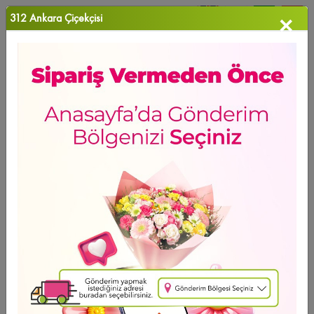
312 Ankara Çiçekçisi
×
0
Favori Ü...
Anasayfa
>
Gül Buketi
YENİ ÜRÜN