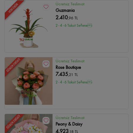
Ücretsiz Teslimat
YENİ ÜRÜN
Guzmania
2.410
,96 TL
2 - 4 - 6 Taksit Se?enei
GÜNÜN FIRSATI
Ücretsiz Teslimat
Rose Boutique
7.435
,21 TL
2 - 4 - 6 Taksit Se?enei
GÜNÜN FIRSATI
Ücretsiz Teslimat
Peony & Daisy
4.923
,18 TL