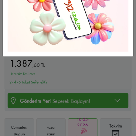
Büyüt
Gül Buketi
1.387
,
60
TL
Ücretsiz Teslimat
2 - 4 - 6 Taksit Se?enei
Gönderim Yeri
Seçerek Başlayın!
10-05-
2026
Takvim
Cumartesi
Pazar
Bugün
Yarın