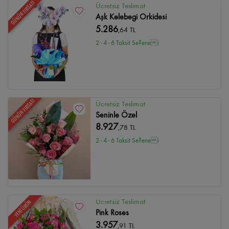
GÜNÜN FIRSATI
Ücretsiz Teslimat
Aşk Kelebegi Orkidesi
5.286
,64 TL
2 - 4 - 6 Taksit Se?enei
GÜNÜN FIRSATI
Ücretsiz Teslimat
Seninle Özel
8.927
,78 TL
2 - 4 - 6 Taksit Se?enei
Ücretsiz Teslimat
YENİ ÜRÜN
Pink Roses
3.957
,91 TL