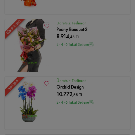
GÜNÜN FIRSATI
Ücretsiz Teslimat
Peony Bouquet-2
8.914
,43 TL
2 - 4 - 6 Taksit Se?enei
Ücretsiz Teslimat
YENİ ÜRÜN
Orchid Design
10.772
,68 TL
2 - 4 - 6 Taksit Se?enei