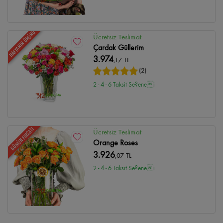
HAFTANIN ÜRÜNÜ
Ücretsiz Teslimat
Çardak Güllerim
3.974
,17 TL
(2)
2 - 4 - 6 Taksit Se?enei
GÜNÜN FIRSATI
Ücretsiz Teslimat
Orange Roses
3.926
,07 TL
2 - 4 - 6 Taksit Se?enei