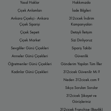
Yasal Haklar
Hakkımızda
Çiçek Anlamları
İade Bilgileri
Ankara Çiçekçi - Ankara
312cicek İndirim
Çiçek Siparişi
Kampanyaları
Çiçek Sepeti
Detaylı İletişim
Çiçek Market
Sizi Dinliyoruz
Sevgililer Günü Çiçekleri
Sipariş Takibi
Anneler Günü Çiçekleri
Güvenlik
Öğretmenler Günü Çiçekleri
Gönderim Yapılan Tüm İller
Kadınlar Günü Çiçekleri
312cicek Güvenilir Mi ?
Neden 312cicek.com ?
Sıkça Sorulan Sorular
312cicek Şikayet ve
Görüşleriniz
312cicek Franchise (Bayilik)