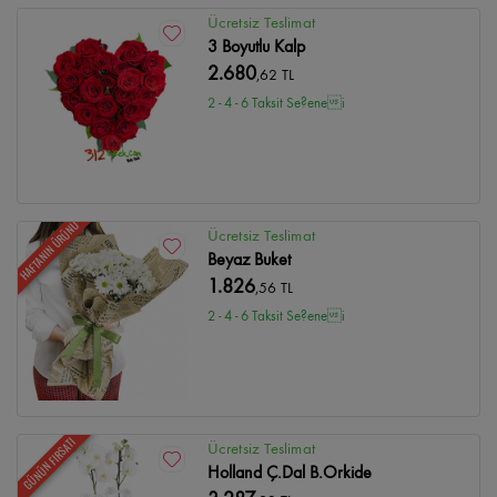
Ücretsiz Teslimat
3 Boyutlu Kalp
2.680
,62 TL
2 - 4 - 6 Taksit Se?enei
HAFTANIN ÜRÜNÜ
Ücretsiz Teslimat
Beyaz Buket
1.826
,56 TL
2 - 4 - 6 Taksit Se?enei
GÜNÜN FIRSATI
Ücretsiz Teslimat
Holland Ç.Dal B.Orkide