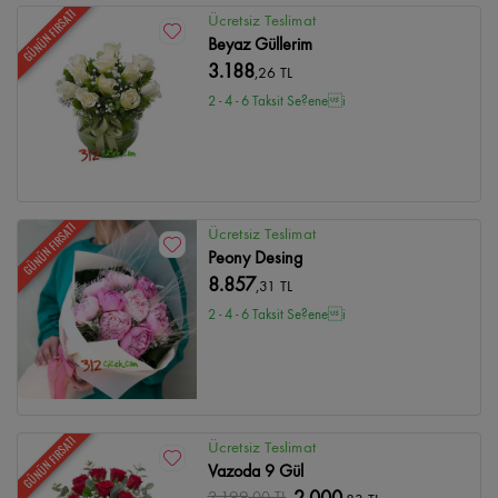
GÜNÜN FIRSATI
Ücretsiz Teslimat
Beyaz Güllerim
3.188
,26 TL
2 - 4 - 6 Taksit Se?enei
GÜNÜN FIRSATI
Ücretsiz Teslimat
Peony Desing
8.857
,31 TL
2 - 4 - 6 Taksit Se?enei
GÜNÜN FIRSATI
Ücretsiz Teslimat
Vazoda 9 Gül
2.199
,00 TL