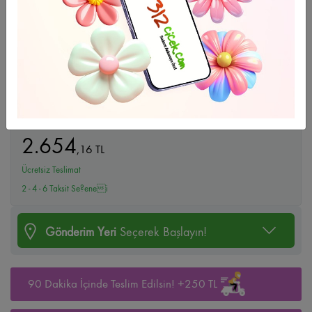
Büyüt
Bahar Kokuları
2.654
,
16
TL
Ücretsiz Teslimat
2 - 4 - 6 Taksit Se?enei
Gönderim Yeri
Seçerek Başlayın!
90 Dakika İçinde Teslim Edilsin! +250 TL