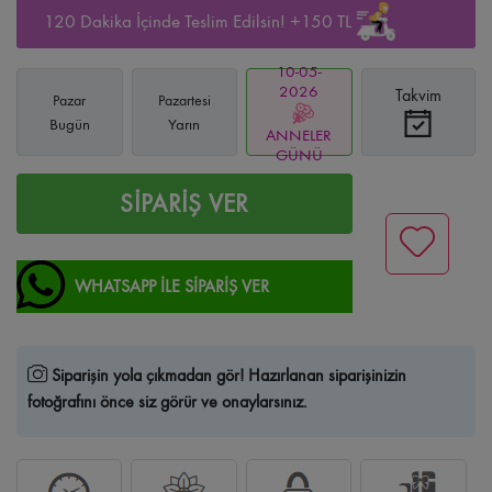
120 Dakika İçinde Teslim Edilsin! +150 TL
10-05-
2026
Takvim
Pazar
Pazartesi
Bugün
Yarın
ANNELER
GÜNÜ
SİPARİŞ VER
WHATSAPP İLE SİPARİŞ VER
Siparişin yola çıkmadan gör!
Hazırlanan siparişinizin
fotoğrafını önce siz görür ve onaylarsınız.