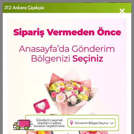
312 Ankara Çiçekçisi
×
0
Favori Ü...
Anasayfa
>
Bahar Kokuları
GÜNÜN FIRSATI