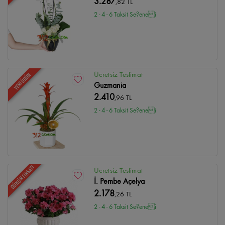
3.287
,82 TL
2 - 4 - 6 Taksit Se?enei
Ücretsiz Teslimat
YENİ ÜRÜN
Guzmania
2.410
,96 TL
2 - 4 - 6 Taksit Se?enei
GÜNÜN FIRSATI
Ücretsiz Teslimat
İ. Pembe Açelya
2.178
,26 TL
2 - 4 - 6 Taksit Se?enei