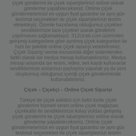
çiçek gönderimi ile çiçek siparişlerinizi online olarak
gönderme yapabileceksiniz. Online çiçek
göndermelerinizi en uygun fiyat garantisi ve aynı gün
teslimat seçenekleri ile çiçek siparişlerinizi teslim
etmekteyiz. Özenle hazırlamış olduğumuz çiçekleri
sevdiklerinize taze çiçekler olarak gönderim
yapılmasını sağlamaktayız. 312cicek.com üzerinden
gelişmiş kategorilere göre ayrılmış çiçek kategorileri ile
hızlı bir şekilde online çiçek siparişi verebilirsiniz.
Çiçek Siparişi verme esnasında diğer sistemlerden
farklı olarak ise medya mesajı kullanabilirsiniz. Medya
mesajı arasında ise resim, video, ses kaydı kullanarak
sevdiklerinize anılarınızı paylaşma yaparak ya da yeni
oluşturmuş olduğunuz içeriği çiçek gönderiminde
kullanabilirsiniz.
Çiçek – Çiçekçi – Online Çiçek Siparişi
Türkiye’de çiçek sektörü için farklı türde çiçek
gönderimi hizmeti veren online çiçek mağazası
çiçekkalbi ile sevdiklerinize kolay yoldan gelişmiş
çiçek gönderimi ile çiçek siparişlerinizi online olarak
gönderme yapabileceksiniz. Online çiçek
göndermelerinizi en uygun fiyat garantisi ve aynı gün
teslimat seçenekleri ile çiçek siparişlerinizi teslim