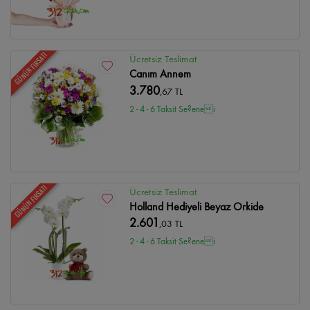
GÜNÜN FIRSATI
Ücretsiz Teslimat
Canım Annem
3.780
,67 TL
2 - 4 - 6 Taksit Se?enei
GÜNÜN FIRSATI
Ücretsiz Teslimat
Holland Hediyeli Beyaz Orkide
2.601
,03 TL
2 - 4 - 6 Taksit Se?enei