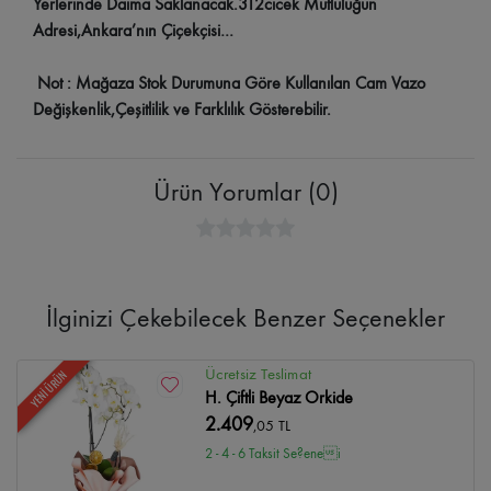
Yerlerinde Daima Saklanacak.312cicek Mutluluğun
Adresi,Ankara’nın Çiçekçisi…
Not : Mağaza Stok Durumuna Göre Kullanılan Cam Vazo
Değişkenlik,Çeşitlilik ve Farklılık Gösterebilir.
Ürün Yorumlar (0)
İlginizi Çekebilecek Benzer Seçenekler
Ücretsiz Teslimat
YENİ ÜRÜN
H. Çiftli Beyaz Orkide
2.409
,05 TL
2 - 4 - 6 Taksit Se?enei