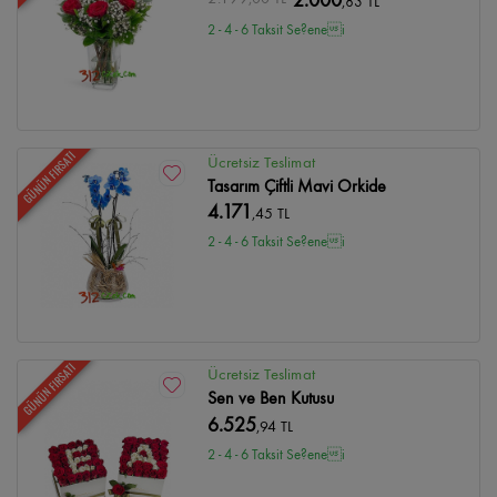
2.000
,83 TL
2 - 4 - 6 Taksit Se?enei
GÜNÜN FIRSATI
Ücretsiz Teslimat
Tasarım Çiftli Mavi Orkide
4.171
,45 TL
2 - 4 - 6 Taksit Se?enei
GÜNÜN FIRSATI
Ücretsiz Teslimat
Sen ve Ben Kutusu
6.525
,94 TL
2 - 4 - 6 Taksit Se?enei