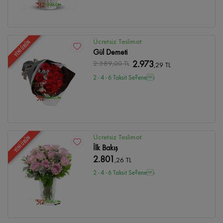
Ücretsiz Teslimat
YENİ ÜRÜN
Gül Demeti
2.389
,00 TL
2.973
,29 TL
2 - 4 - 6 Taksit Se?enei
Ücretsiz Teslimat
YENİ ÜRÜN
İlk Bakış
2.801
,26 TL
2 - 4 - 6 Taksit Se?enei