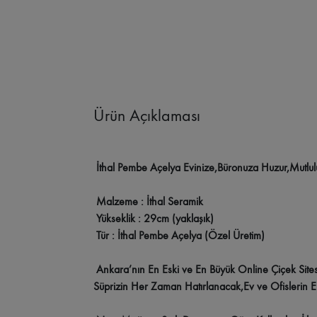
Tunalı Hilmi Çiçekçi
Birlik Mahallesi Çiçekçi
Sancak Mah
Etlik Şehir Hastanesi Çiçekçi
Samanpazarı Çiçekçi
Ham
Ürün Açıklaması
Güvercinlik Çiçekçi
Alacaatlı Çiçekçi
Toki Turkuaz Çiçe
İthal Pembe Açelya Evinize,Büronuza Huzur,Mutlulu
Malzeme : İthal Seramik
Yükseklik : 29cm (yaklaşık)
Tür : İthal Pembe Açelya (Özel Üretim)
Ankara’nın En Eski ve En Büyük Online Çiçek Sitesi 
Süprizin Her Zaman Hatırlanacak,Ev ve Ofislerin 