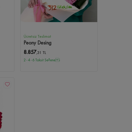
Ücretsiz Teslimat
Peony Desing
8.857
,31 TL
2 - 4 - 6 Taksit Se?enei