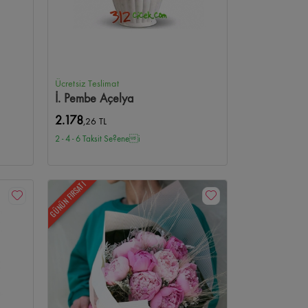
Ücretsiz Teslimat
İ. Pembe Açelya
2.178
,26 TL
2 - 4 - 6 Taksit Se?enei
GÜNÜN FIRSATI