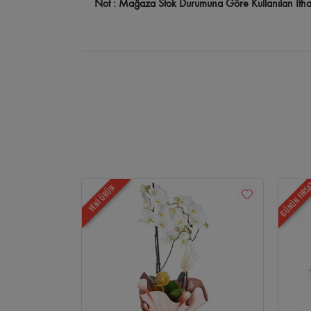
Not : Mağaza Stok Durumuna Göre Kullanılan İthal Se
GÜNÜN FIRS
YENİ ÜRÜN