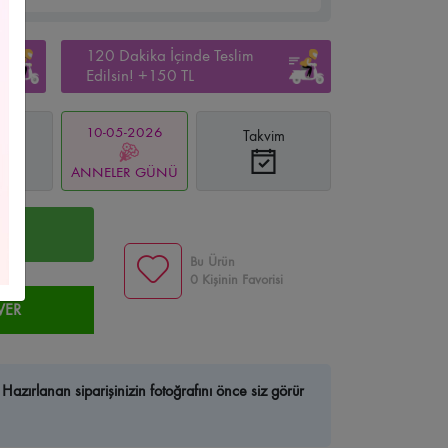
Çelenkleri
Yıldız Çiçekçi
Yeni Bebek/Doğum
120 Dakika İçinde Teslim
Edilsin! +150 TL
us Çiçekçi
Kişiye Özel Çiçekler
Bilkent Çiçekçi
10-05-2026
Takvim
ar
i
Beysukent Çiçekçi
Anıttepe Çiçekçi
ın
ANNELER GÜNÜ
 Çiçekçi
Anteres Çiçekçi
Optimum Çiçekçi
R
Bu Ürün
kçi
Atapark Çiçekçi
Ufuktepe Çiçekçi
0 Kişinin Favorisi
VER
nkent Çiçekçi
Kurtuluş Çiçekçi
Kolej Çiçekçi
ekçi
Çetinemeç Çiçekçi
Ahlatlıbel Çiçekçi
Hazırlanan siparişinizin fotoğrafını önce siz görür
e Çiçekçi
Turan Güneş Çiçekçi
Tunalı Çiçekçi