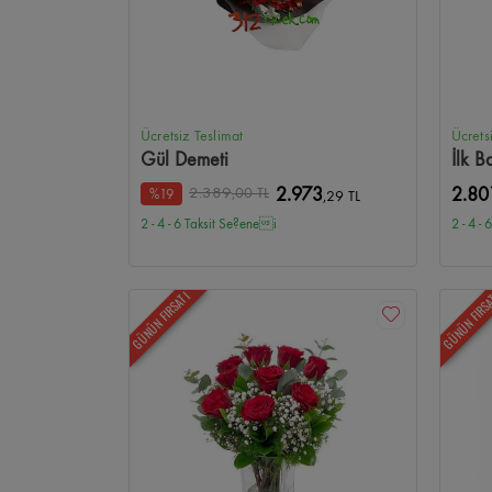
Ücretsiz Teslimat
Ücrets
Gül Demeti
İlk B
2.389
,00 TL
2.973
2.80
%19
,29 TL
2 - 4 - 6 Taksit Se?enei
2 - 4 -
GÜNÜN FIRSATI
GÜNÜN FIRS