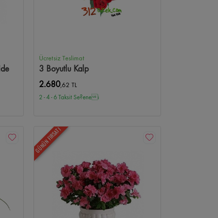
Ücretsiz Teslimat
ide
3 Boyutlu Kalp
2.680
,62 TL
2 - 4 - 6 Taksit Se?enei
GÜNÜN FIRSATI