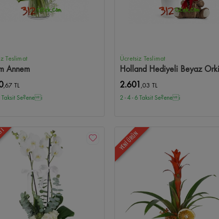
iz Teslimat
Ücretsiz Teslimat
m Annem
Holland Hediyeli Beyaz Ork
0
2.601
,67 TL
,03 TL
 6 Taksit Se?enei
2 - 4 - 6 Taksit Se?enei
ATI
YENİ ÜRÜN