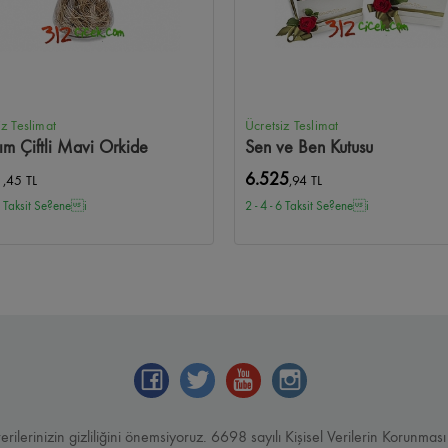
iz Teslimat
Ücretsiz Teslimat
ım Çiftli Mavi Orkide
Sen ve Ben Kutusu
1
6.525
,45 TL
,94 TL
 6 Taksit Se?enei
2 - 4 - 6 Taksit Se?enei
verilerinizin gizliliğini önemsiyoruz. 6698 sayılı Kişisel Verilerin Korun