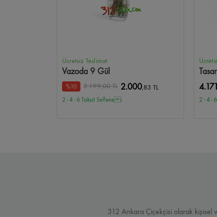
Ücretsiz Teslimat
Ücrets
Vazoda 9 Gül
Tasar
2.199
,00 TL
2.000
4.17
%10
,83 TL
2 - 4 - 6 Taksit Se?enei
2 - 4 -
312 Ankara Çiçekçisi olarak kişisel 