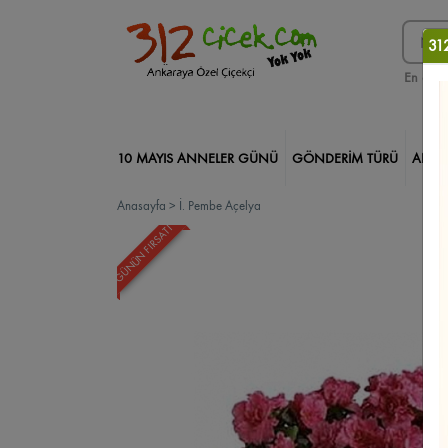
312
En çok 
10 MAYIS ANNELER GÜNÜ
GÖNDERİM TÜRÜ
ANKA
Anasayfa
>
İ. Pembe Açelya
312 ÇİÇEK PRO
DEKORATİF ÇİÇEKLER
TASARIM ÇİÇ
GÜNÜN FIRSATI
Kare Kutuda Güller
Çikolatalar
Gölbaşı Çiçekçi
Orki
Saksı Çiçekleri
İncek Çiçekçi
Yeni İş/Terfi
Geçmiş Ol
Kızılay Çiçekçi
Söz/Nişan/Düğün
Yıl Dönümü
Solma
Kazablanka/Lilyum
Keçiören Çiçekçi
Arkadaşa
Bağlı