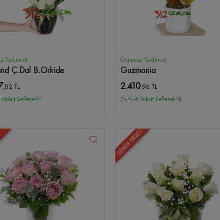
iz Teslimat
Ücretsiz Teslimat
and Ç.Dal B.Orkide
Guzmania
7
2.410
,82 TL
,96 TL
 6 Taksit Se?enei
2 - 4 - 6 Taksit Se?enei
GÜNÜN FIRSATI
N