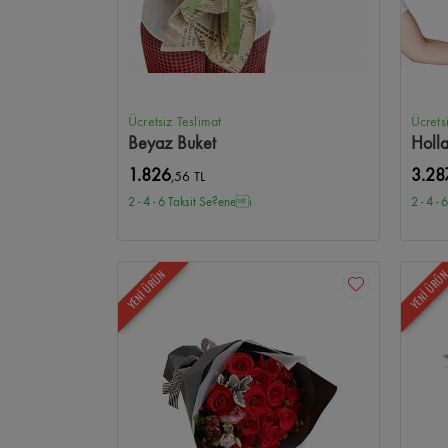
Ücretsiz Teslimat
Ücrets
Beyaz Buket
Holl
1.826
3.28
,56 TL
2 - 4 - 6 Taksit Se?enei
2 - 4 -
YENİ ÜRÜN
YENİ ÜRÜ