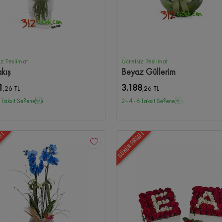
iz Teslimat
Ücretsiz Teslimat
akış
Beyaz Güllerim
1
3.188
,26 TL
,26 TL
 6 Taksit Se?enei
2 - 4 - 6 Taksit Se?enei
ATI
GÜNÜN FIRSATI