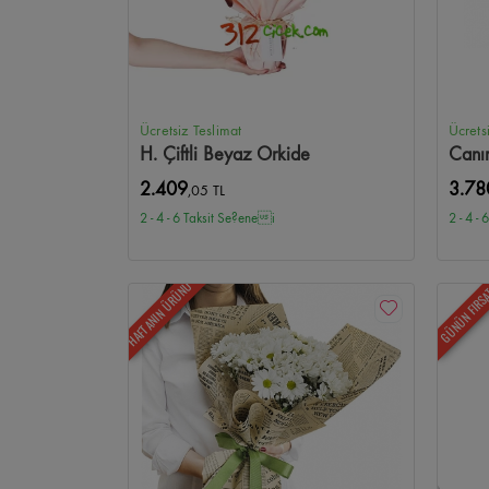
Ücretsiz Teslimat
Ücrets
H. Çiftli Beyaz Orkide
Canı
2.409
3.78
,05 TL
2 - 4 - 6 Taksit Se?enei
2 - 4 -
HAFTANIN ÜRÜNÜ
GÜNÜN FIRS