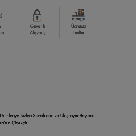
aleria Çiçekçi
Bilkent Şehir Hastanesi Çiçekçi
e
Güvenli
Ücretsiz
Gülveren Çiçekçi
Gülseren Çiçekçi
AOÇ Çiçekçi
ler
Alışveriş
Teslim
u Çiçekçi
ünleriye Sizleri Sevdiklerinize Ulaştırıyor.Böylece
ra’nın Çiçekçisi…