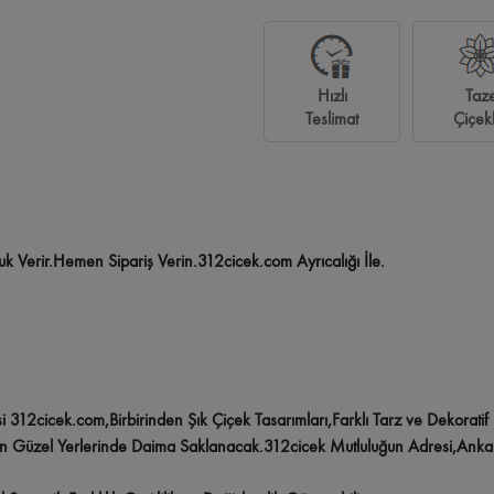
allesi Çiçekçi
Kırkkonaklar Çiçekçi
Armada Çiçekçi
Next Level Çiçekçi
G
Hızlı
Taz
amönü Çiçekçi
Aydınlıkevler Çiçekçi
Solfasol Çiçekçi
Güvenevler Çiçekçi
Teslimat
Çiçek
kçi
Yukarı Yurtçu Çiçekçi
İskitler Çiçekçi
Kazım Karabekir Çiçekçi
Mesa Kor
k Verir.Hemen Sipariş Verin.312cicek.com Ayrıcalığı İle.
312cicek.com,Birbirinden Şık Çiçek Tasarımları,Farklı Tarz ve Dekoratif Ür
En Güzel Yerlerinde Daima Saklanacak.312cicek Mutluluğun Adresi,Anka