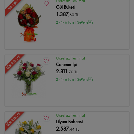
Ücretsiz Teslimat
YENİ ÜRÜN
Gül Buketi
1.387
,60 TL
2 - 4 - 6 Taksit Se?enei
GÜNÜN FIRSATI
Ücretsiz Teslimat
Canımın İçi
2.811
,70 TL
2 - 4 - 6 Taksit Se?enei
GÜNÜN FIRSATI
Ücretsiz Teslimat
Lilyum Bahcesi
2.587
,44 TL