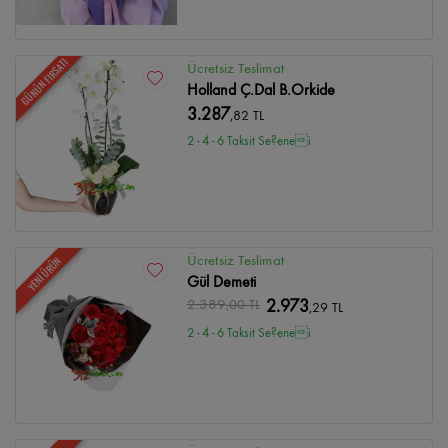
GÜNÜN FIRSATI
Ücretsiz Teslimat
Holland Ç.Dal B.Orkide
3.287
,82 TL
2 - 4 - 6 Taksit Se?enei
Ücretsiz Teslimat
YENİ ÜRÜN
Gül Demeti
2.389
,00 TL
2.973
,29 TL
2 - 4 - 6 Taksit Se?enei