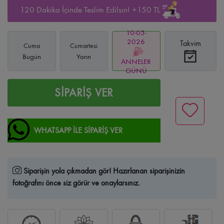
120 Dakika İçinde Teslim Edilsin! +150 TL
10-05-
2026
Takvim
Cuma
Cumartesi
Bugün
Yarın
ANNELER
GÜNÜ
SİPARİŞ VER
WHATSAPP İLE SİPARİŞ VER
Siparişin yola çıkmadan gör!
Hazırlanan siparişinizin
fotoğrafını önce siz görür ve onaylarsınız.