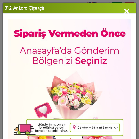
312 Ankara Çiçekçisi
×
0
Favori Ü...
Anasayfa
>
Orkide Sevgisi
GÜNÜN FIRSATI