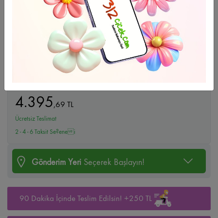
Büyüt
Orkide Sevgisi
4.395
,
69
TL
Ücretsiz Teslimat
2 - 4 - 6 Taksit Se?enei
Gönderim Yeri
Seçerek Başlayın!
90 Dakika İçinde Teslim Edilsin! +250 TL