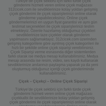
Türkiye’de çiçek sektörü için farklı türde çiçek
gönderimi hizmeti veren online çiçek mağazası
312cicek.com ile sevdiklerinize kolay yoldan gelişmiş
çiçek gönderimi ile çiçek siparişlerinizi online olarak
gönderme yapabileceksiniz. Online çiçek
göndermelerinizi en uygun fiyat garantisi ve aynı gün
teslimat seçenekleri ile çiçek siparişlerinizi teslim
etmekteyiz. Özenle hazırlamış olduğumuz çiçekleri
sevdiklerinize taze çiçekler olarak gönderim
yapılmasını sağlamaktayız. 312cicek.com üzerinden
gelişmiş kategorilere göre ayrılmış çiçek kategorileri ile
hızlı bir şekilde online çiçek siparişi verebilirsiniz.
Çiçek Siparişi verme esnasında diğer sistemlerden
farklı olarak ise medya mesajı kullanabilirsiniz. Medya
mesajı arasında ise resim, video, ses kaydı kullanarak
sevdiklerinize anılarınızı paylaşma yaparak ya da yeni
oluşturmuş olduğunuz içeriği çiçek gönderiminde
kullanabilirsiniz.
Çiçek – Çiçekçi – Online Çiçek Siparişi
Türkiye’de çiçek sektörü için farklı türde çiçek
gönderimi hizmeti veren online çiçek mağazası
çiçekkalbi ile sevdiklerinize kolay yoldan gelişmiş
çiçek gönderimi ile çiçek siparişlerinizi online olarak