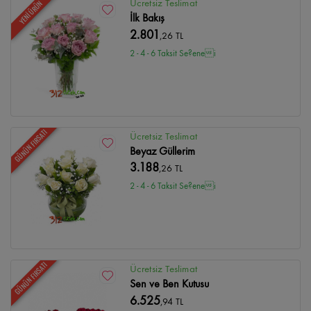
Ücretsiz Teslimat
YENİ ÜRÜN
İlk Bakış
2.801
,26 TL
2 - 4 - 6 Taksit Se?enei
GÜNÜN FIRSATI
Ücretsiz Teslimat
Beyaz Güllerim
3.188
,26 TL
2 - 4 - 6 Taksit Se?enei
GÜNÜN FIRSATI
Ücretsiz Teslimat
Sen ve Ben Kutusu
6.525
,94 TL