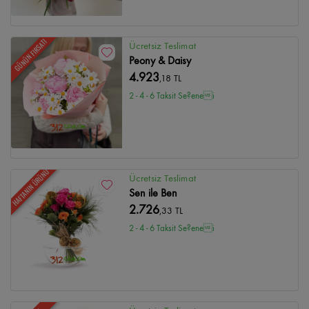
GÜNÜN FIRSATI
Ücretsiz Teslimat
Peony & Daisy
4.923
,18 TL
2 - 4 - 6 Taksit Se?enei
HAFTANIN ÜRÜNÜ
Ücretsiz Teslimat
Sen ile Ben
2.726
,33 TL
2 - 4 - 6 Taksit Se?enei