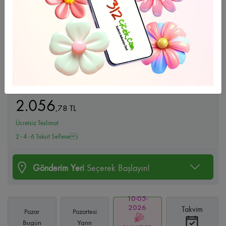
Büyüt
Lilyum Buketi
2.056
,
78
TL
Ücretsiz Teslimat
2 - 4 - 6 Taksit Se?enei
Gönderim Yeri
Seçerek Başlayın!
10-05-
2026
Takvim
Pazar
Pazartesi
Bugün
Yarın