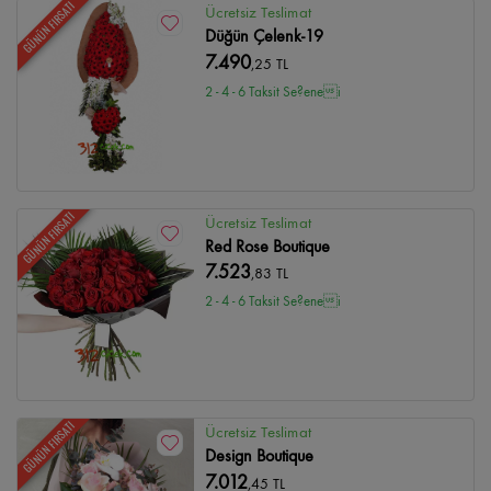
GÜNÜN FIRSATI
Ücretsiz Teslimat
Düğün Çelenk-19
7.490
,25 TL
2 - 4 - 6 Taksit Se?enei
GÜNÜN FIRSATI
Ücretsiz Teslimat
Red Rose Boutique
7.523
,83 TL
2 - 4 - 6 Taksit Se?enei
GÜNÜN FIRSATI
Ücretsiz Teslimat
Design Boutique
7.012
,45 TL