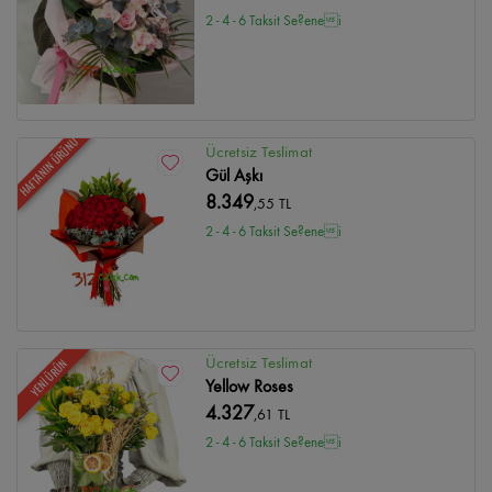
2 - 4 - 6 Taksit Se?enei
HAFTANIN ÜRÜNÜ
Ücretsiz Teslimat
Gül Aşkı
8.349
,55 TL
2 - 4 - 6 Taksit Se?enei
Ücretsiz Teslimat
YENİ ÜRÜN
Yellow Roses
4.327
,61 TL
2 - 4 - 6 Taksit Se?enei