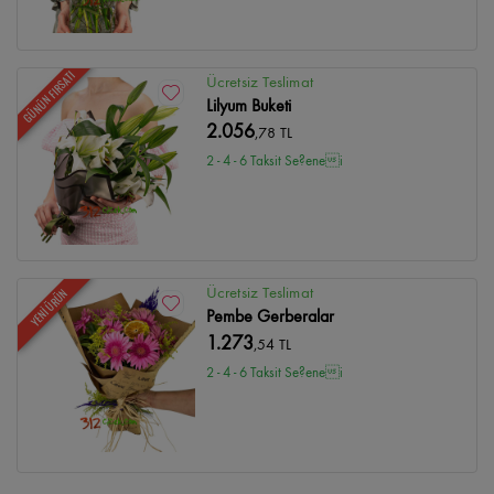
GÜNÜN FIRSATI
Ücretsiz Teslimat
Lilyum Buketi
2.056
,78 TL
2 - 4 - 6 Taksit Se?enei
Ücretsiz Teslimat
YENİ ÜRÜN
Pembe Gerberalar
1.273
,54 TL
2 - 4 - 6 Taksit Se?enei