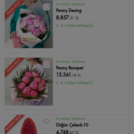
GÜNÜN FIRSATI
Ücretsiz Teslimat
Peony Desing
8.857
,31 TL
2 - 4 - 6 Taksit Se?enei
GÜNÜN FIRSATI
Ücretsiz Teslimat
Peony Bouquet
13.361
,14 TL
2 - 4 - 6 Taksit Se?enei
HAFTANIN ÜRÜNÜ
Ücretsiz Teslimat
Düğün Çelenk-10
4.748
,47 TL