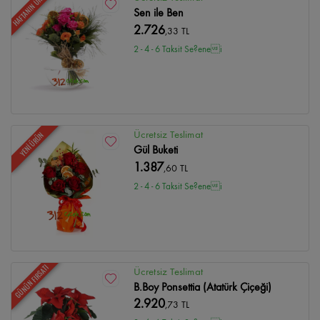
HAFTANIN ÜRÜNÜ
Sen ile Ben
2.726
,33 TL
2 - 4 - 6 Taksit Se?enei
Ücretsiz Teslimat
YENİ ÜRÜN
Gül Buketi
1.387
,60 TL
2 - 4 - 6 Taksit Se?enei
GÜNÜN FIRSATI
Ücretsiz Teslimat
B.Boy Ponsettia (Atatürk Çiçeği)
2.920
,73 TL