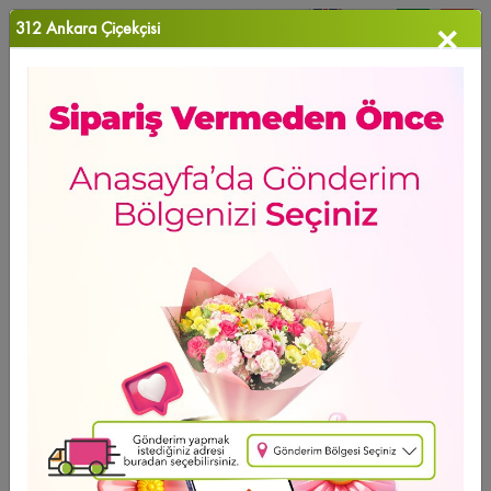
312 Ankara Çiçekçisi
×
0
Favori Ü...
Anasayfa
>
Çardak Güllerim
HAFTANIN ÜRÜNÜ