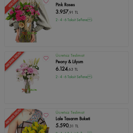
YENİ ÜRÜN
Pink Roses
3.957
,91 TL
2 - 4 - 6 Taksit Se?enei
HAFTANIN ÜRÜNÜ
Ücretsiz Teslimat
Peony & Lilyum
6.124
,63 TL
2 - 4 - 6 Taksit Se?enei
HAFTANIN ÜRÜNÜ
Ücretsiz Teslimat
Lale Tasarım Buketi
5.590
,31 TL