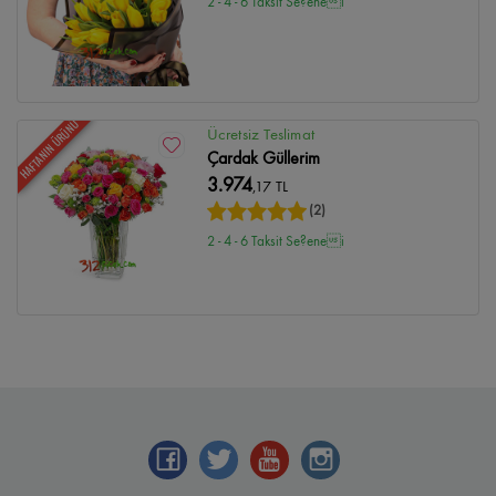
2 - 4 - 6 Taksit Se?enei
HAFTANIN ÜRÜNÜ
Ücretsiz Teslimat
Çardak Güllerim
3.974
,17 TL
(2)
2 - 4 - 6 Taksit Se?enei