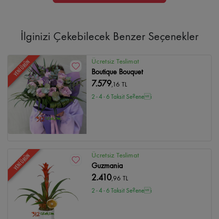
İlginizi Çekebilecek Benzer Seçenekler
Ücretsiz Teslimat
YENİ ÜRÜN
Boutique Bouquet
7.579
,16 TL
2 - 4 - 6 Taksit Se?enei
Ücretsiz Teslimat
YENİ ÜRÜN
Guzmania
2.410
,96 TL
2 - 4 - 6 Taksit Se?enei