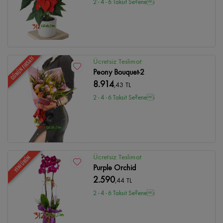
2 - 4 - 6 Taksit Se?enei
GÜNÜN FIRSATI
Ücretsiz Teslimat
Peony Bouquet-2
8.914
,43 TL
2 - 4 - 6 Taksit Se?enei
Ücretsiz Teslimat
YENİ ÜRÜN
Purple Orchid
2.590
,44 TL
2 - 4 - 6 Taksit Se?enei