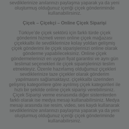
sevdiklerinize anılarınızı paylaşma yaparak ya da yeni
oluşturmuş olduğunuz içeriği çiçek gönderiminde
kullanabilirsiniz.
Çiçek – Çiçekçi – Online Çiçek Siparişi
Türkiye’de çiçek sektörü için farklı türde çiçek
gönderimi hizmeti veren online çiçek mağazası
çiçekkalbi ile sevdiklerinize kolay yoldan gelişmiş
çiçek gönderimi ile çiçek siparişlerinizi online olarak
gönderme yapabileceksiniz. Online çiçek
göndermelerinizi en uygun fiyat garantisi ve aynı gün
teslimat seçenekleri ile çiçek siparişlerinizi teslim
etmekteyiz. Özenle hazırlamış olduğumuz çiçekleri
sevdiklerinize taze çiçekler olarak gönderim
yapılmasını sağlamaktayız. çiçekkalbi üzerinden
gelişmiş kategorilere göre ayrılmış çiçek kategorileri ile
hızlı bir şekilde online çiçek siparişi verebilirsiniz.
Çiçek Siparişi verme esnasında diğer sistemlerden
farklı olarak ise medya mesajı kullanabilirsiniz. Medya
mesajı arasında ise resim, video, ses kaydı kullanarak
sevdiklerinize anılarınızı paylaşma yaparak ya da yeni
oluşturmuş olduğunuz içeriği çiçek gönderiminde
kullanabilirsiniz.