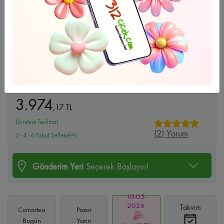
Büyüt
Çardak Güllerim
3.974
,
17
TL
Ücretsiz Teslimat
(
2
) Yorum
2 - 4 - 6 Taksit Se?enei
Gönderim Yeri
Seçerek Başlayın!
10-05-
2026
Takvim
Cumartesi
Pazar
Bugün
Yarın