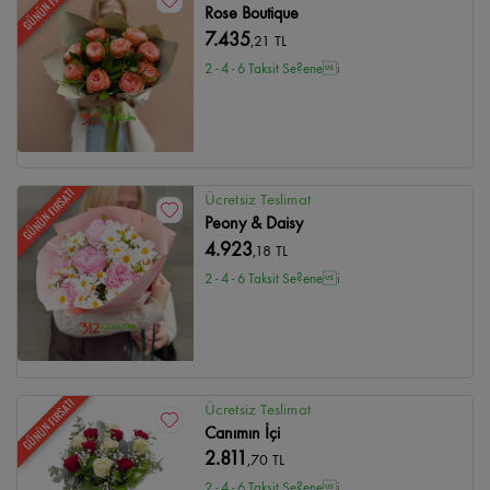
GÜNÜN FIRSATI
Rose Boutique
7.435
,21 TL
2 - 4 - 6 Taksit Se?enei
GÜNÜN FIRSATI
Ücretsiz Teslimat
Peony & Daisy
4.923
,18 TL
2 - 4 - 6 Taksit Se?enei
GÜNÜN FIRSATI
Ücretsiz Teslimat
Canımın İçi
2.811
,70 TL
2 - 4 - 6 Taksit Se?enei