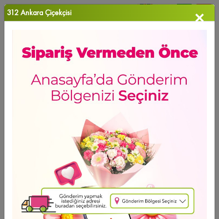
312 Ankara Çiçekçisi
×
0
Favori Ü...
Anasayfa
>
Guzmania (Renkli)
HAFTANIN ÜRÜNÜ