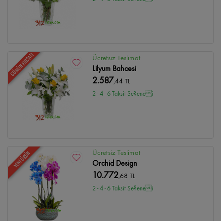
GÜNÜN FIRSATI
Ücretsiz Teslimat
Lilyum Bahcesi
2.587
,44 TL
2 - 4 - 6 Taksit Se?enei
Ücretsiz Teslimat
YENİ ÜRÜN
Orchid Design
10.772
,68 TL
2 - 4 - 6 Taksit Se?enei