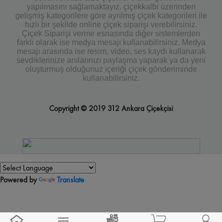
yapılmasını sağlamaktayız. çiçekkalbi üzerinden
gelişmiş kategorilere göre ayrılmış çiçek kategorileri ile
hızlı bir şekilde online çiçek siparişi verebilirsiniz.
Çiçek Siparişi verme esnasında diğer sistemlerden
farklı olarak ise medya mesajı kullanabilirsiniz. Medya
mesajı arasında ise resim, video, ses kaydı kullanarak
sevdiklerinize anılarınızı paylaşma yaparak ya da yeni
oluşturmuş olduğunuz içeriği çiçek gönderiminde
kullanabilirsiniz.
Copyright © 2019 312 Ankara Çiçekçisi
Powered by
Translate