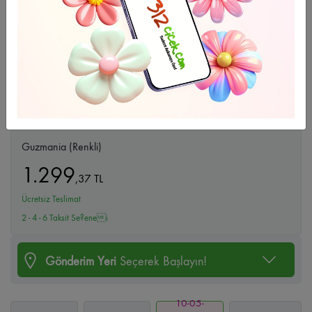
Büyüt
Guzmania (Renkli)
1.299
,
37
TL
Ücretsiz Teslimat
2 - 4 - 6 Taksit Se?enei
Gönderim Yeri
Seçerek Başlayın!
10-05-