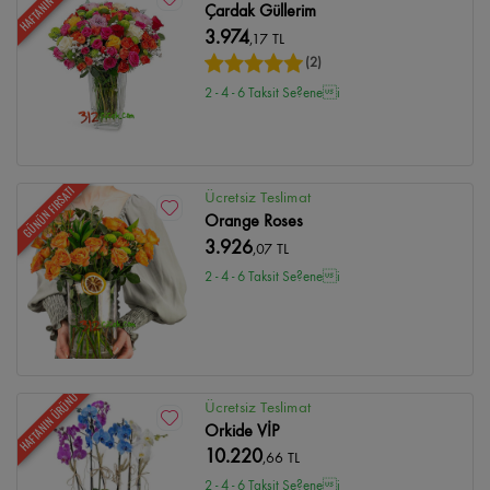
HAFTANIN ÜRÜNÜ
Çardak Güllerim
3.974
,17 TL
(2)
2 - 4 - 6 Taksit Se?enei
GÜNÜN FIRSATI
Ücretsiz Teslimat
Orange Roses
3.926
,07 TL
2 - 4 - 6 Taksit Se?enei
HAFTANIN ÜRÜNÜ
Ücretsiz Teslimat
Orkide VİP
10.220
,66 TL
2 - 4 - 6 Taksit Se?enei