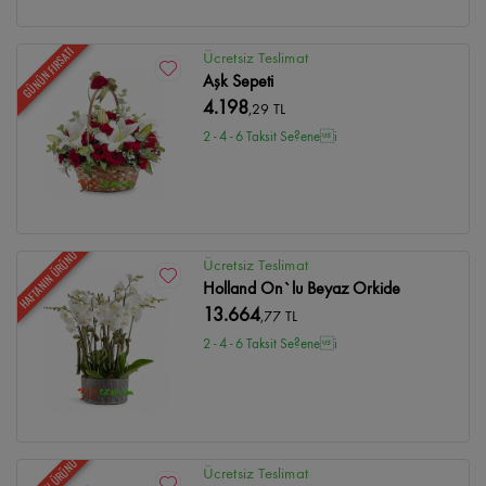
GÜNÜN FIRSATI
Ücretsiz Teslimat
Aşk Sepeti
4.198
,29 TL
2 - 4 - 6 Taksit Se?enei
HAFTANIN ÜRÜNÜ
Ücretsiz Teslimat
Holland On`lu Beyaz Orkide
13.664
,77 TL
2 - 4 - 6 Taksit Se?enei
Ücretsiz Teslimat