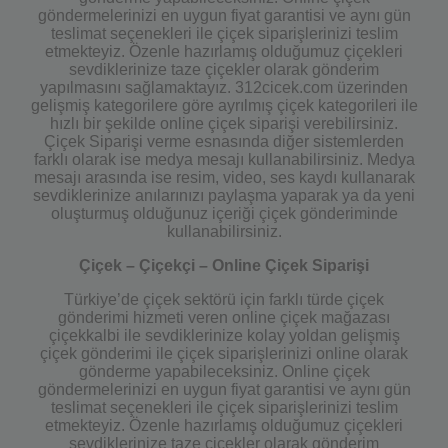
göndermelerinizi en uygun fiyat garantisi ve aynı gün
teslimat seçenekleri ile çiçek siparişlerinizi teslim
etmekteyiz. Özenle hazırlamış olduğumuz çiçekleri
sevdiklerinize taze çiçekler olarak gönderim
yapılmasını sağlamaktayız. 312cicek.com üzerinden
gelişmiş kategorilere göre ayrılmış çiçek kategorileri ile
hızlı bir şekilde online çiçek siparişi verebilirsiniz.
Çiçek Siparişi verme esnasında diğer sistemlerden
farklı olarak ise medya mesajı kullanabilirsiniz. Medya
mesajı arasında ise resim, video, ses kaydı kullanarak
sevdiklerinize anılarınızı paylaşma yaparak ya da yeni
oluşturmuş olduğunuz içeriği çiçek gönderiminde
kullanabilirsiniz.
Çiçek – Çiçekçi – Online Çiçek Siparişi
Türkiye’de çiçek sektörü için farklı türde çiçek
gönderimi hizmeti veren online çiçek mağazası
çiçekkalbi ile sevdiklerinize kolay yoldan gelişmiş
çiçek gönderimi ile çiçek siparişlerinizi online olarak
gönderme yapabileceksiniz. Online çiçek
göndermelerinizi en uygun fiyat garantisi ve aynı gün
teslimat seçenekleri ile çiçek siparişlerinizi teslim
etmekteyiz. Özenle hazırlamış olduğumuz çiçekleri
sevdiklerinize taze çiçekler olarak gönderim