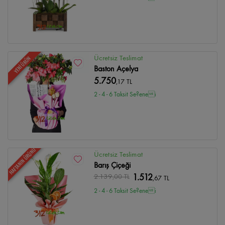
Ücretsiz Teslimat
YENİ ÜRÜN
Baston Açelya
5.750
,17 TL
2 - 4 - 6 Taksit Se?enei
HAFTANIN ÜRÜNÜ
Ücretsiz Teslimat
Barış Çiçeği
2.139
,00 TL
1.512
,67 TL
2 - 4 - 6 Taksit Se?enei