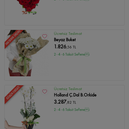
HAFTANIN ÜRÜNÜ
Ücretsiz Teslimat
Beyaz Buket
1.826
,56 TL
2 - 4 - 6 Taksit Se?enei
GÜNÜN FIRSATI
Ücretsiz Teslimat
Holland Ç.Dal B.Orkide
3.287
,82 TL
2 - 4 - 6 Taksit Se?enei