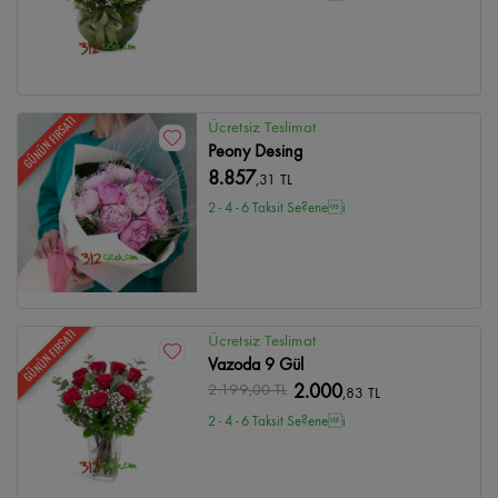
GÜNÜN FIRSATI
Ücretsiz Teslimat
Peony Desing
8.857
,31 TL
2 - 4 - 6 Taksit Se?enei
GÜNÜN FIRSATI
Ücretsiz Teslimat
Vazoda 9 Gül
2.199
,00 TL
2.000
,83 TL
2 - 4 - 6 Taksit Se?enei