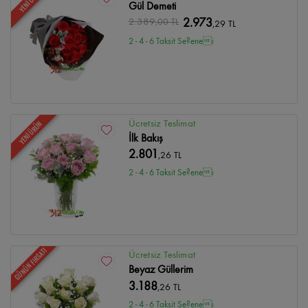
YENİ ÜRÜN
Gül Demeti
2.389
,00 TL
2.973
,29 TL
2 - 4 - 6 Taksit Se?enei
Ücretsiz Teslimat
YENİ ÜRÜN
İlk Bakış
2.801
,26 TL
2 - 4 - 6 Taksit Se?enei
GÜNÜN FIRSATI
Ücretsiz Teslimat
Beyaz Güllerim
3.188
,26 TL
2 - 4 - 6 Taksit Se?enei