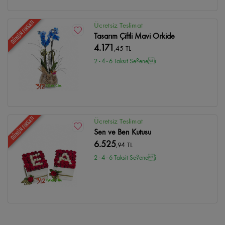
GÜNÜN FIRSATI
Ücretsiz Teslimat
Tasarım Çiftli Mavi Orkide
4.171
,45 TL
2 - 4 - 6 Taksit Se?enei
GÜNÜN FIRSATI
Ücretsiz Teslimat
Sen ve Ben Kutusu
6.525
,94 TL
2 - 4 - 6 Taksit Se?enei