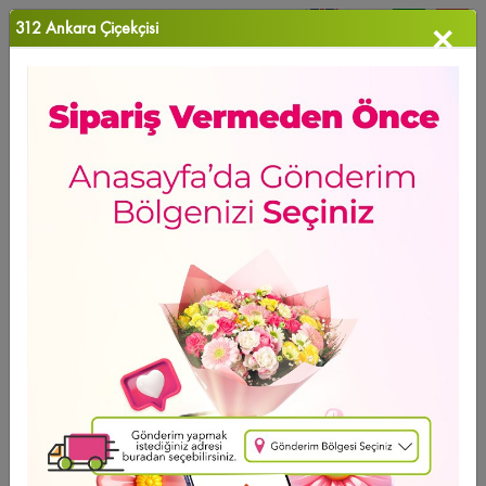
312 Ankara Çiçekçisi
×
0
Favori Ü...
Anasayfa
>
Yavruağzı Buketi
GÜNÜN FIRSATI