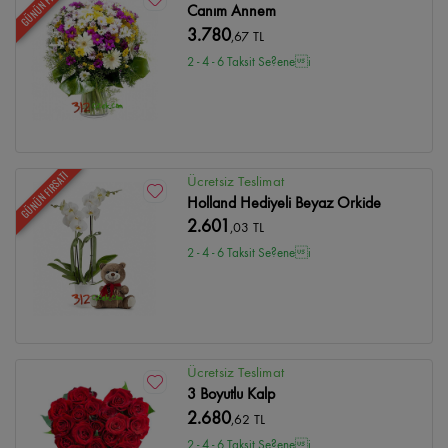
GÜNÜN FIRSATI
Canım Annem
3.780
,67 TL
2 - 4 - 6 Taksit Se?enei
GÜNÜN FIRSATI
Ücretsiz Teslimat
Holland Hediyeli Beyaz Orkide
2.601
,03 TL
2 - 4 - 6 Taksit Se?enei
Ücretsiz Teslimat
3 Boyutlu Kalp
2.680
,62 TL
2 - 4 - 6 Taksit Se?enei