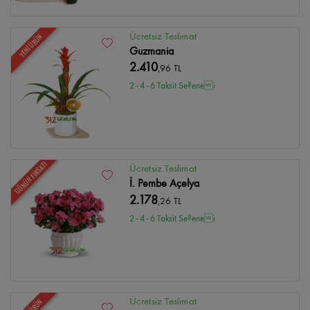
Ücretsiz Teslimat
YENİ ÜRÜN
Guzmania
2.410
,96 TL
2 - 4 - 6 Taksit Se?enei
GÜNÜN FIRSATI
Ücretsiz Teslimat
İ. Pembe Açelya
2.178
,26 TL
2 - 4 - 6 Taksit Se?enei
Ücretsiz Teslimat