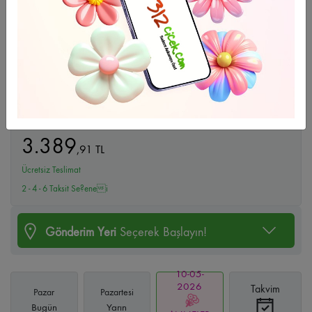
Büyüt
Yavruağzı Buketi
3.389
,
91
TL
Ücretsiz Teslimat
2 - 4 - 6 Taksit Se?enei
Gönderim Yeri
Seçerek Başlayın!
10-05-
2026
Takvim
Pazar
Pazartesi
Bugün
Yarın