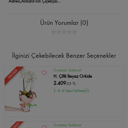
Adresi,Ankara’nın Çiçekçisi…
Ürün Yorumlar (0)
İlginizi Çekebilecek Benzer Seçenekler
Ücretsiz Teslimat
YENİ ÜRÜN
H. Çiftli Beyaz Orkide
2.409
,05 TL
2 - 4 - 6 Taksit Se?enei
Ücretsiz Teslimat