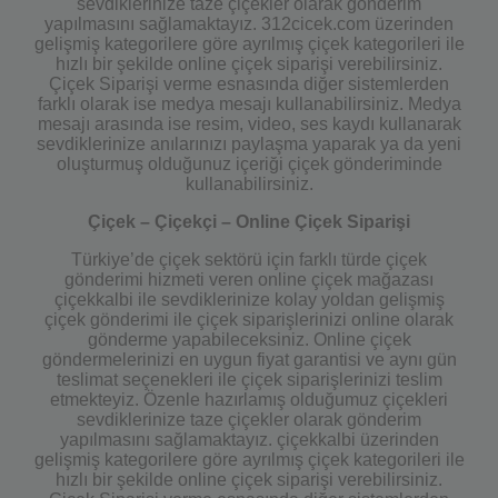
sevdiklerinize taze çiçekler olarak gönderim
yapılmasını sağlamaktayız. 312cicek.com üzerinden
gelişmiş kategorilere göre ayrılmış çiçek kategorileri ile
hızlı bir şekilde online çiçek siparişi verebilirsiniz.
Çiçek Siparişi verme esnasında diğer sistemlerden
farklı olarak ise medya mesajı kullanabilirsiniz. Medya
mesajı arasında ise resim, video, ses kaydı kullanarak
sevdiklerinize anılarınızı paylaşma yaparak ya da yeni
oluşturmuş olduğunuz içeriği çiçek gönderiminde
kullanabilirsiniz.
Çiçek – Çiçekçi – Online Çiçek Siparişi
Türkiye’de çiçek sektörü için farklı türde çiçek
gönderimi hizmeti veren online çiçek mağazası
çiçekkalbi ile sevdiklerinize kolay yoldan gelişmiş
çiçek gönderimi ile çiçek siparişlerinizi online olarak
gönderme yapabileceksiniz. Online çiçek
göndermelerinizi en uygun fiyat garantisi ve aynı gün
teslimat seçenekleri ile çiçek siparişlerinizi teslim
etmekteyiz. Özenle hazırlamış olduğumuz çiçekleri
sevdiklerinize taze çiçekler olarak gönderim
yapılmasını sağlamaktayız. çiçekkalbi üzerinden
gelişmiş kategorilere göre ayrılmış çiçek kategorileri ile
hızlı bir şekilde online çiçek siparişi verebilirsiniz.