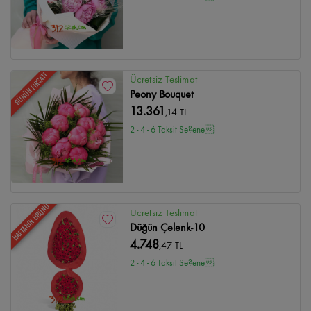
GÜNÜN FIRSATI
Ücretsiz Teslimat
Peony Bouquet
13.361
,14 TL
2 - 4 - 6 Taksit Se?enei
HAFTANIN ÜRÜNÜ
Ücretsiz Teslimat
Düğün Çelenk-10
4.748
,47 TL
2 - 4 - 6 Taksit Se?enei