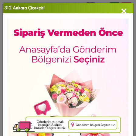
312 Ankara Çiçekçisi
×
0
Favori Ü...
Anasayfa
>
Düğün Çelenk-13
YENİ ÜRÜN