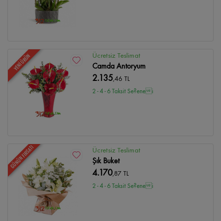
Ücretsiz Teslimat
YENİ ÜRÜN
Camda Antoryum
2.135
,46 TL
2 - 4 - 6 Taksit Se?enei
GÜNÜN FIRSATI
Ücretsiz Teslimat
Şık Buket
4.170
,87 TL
2 - 4 - 6 Taksit Se?enei