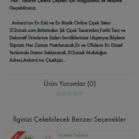
Not : Tasarım Çelenk Çeşitleri İçin Mağazamız İle İletişime
Geçebilirsiniz.
Ankara’nın En Eski ve En Büyük Online Çiçek Sitesi
312cicek.com,Birbirinden Şık Çiçek Tasarımları,Farklı Tarz ve
Dekoratif Ürünleriye Sizleri Sevdiklerinize Ulaştırıyor.Böylece
Süprizin Her Zaman Hatırlanacak,Ev ve Ofislerin En Güzel
Yerlerinde Daima Saklanacak.312cicek Mutluluğun
Adresi,Ankara’nın Çiçekçisi…
Ürün Yorumlar (0)
İlginizi Çekebilecek Benzer Seçenekler
Ücretsiz Teslimat