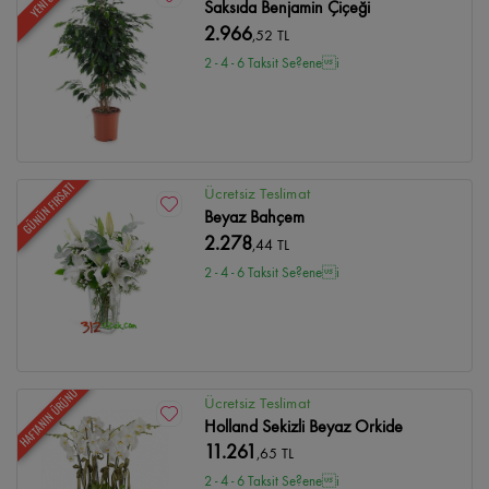
Saksıda Benjamin Çiçeği
2.966
,52 TL
2 - 4 - 6 Taksit Se?enei
GÜNÜN FIRSATI
Ücretsiz Teslimat
Beyaz Bahçem
2.278
,44 TL
2 - 4 - 6 Taksit Se?enei
HAFTANIN ÜRÜNÜ
Ücretsiz Teslimat
Holland Sekizli Beyaz Orkide
11.261
,65 TL
2 - 4 - 6 Taksit Se?enei