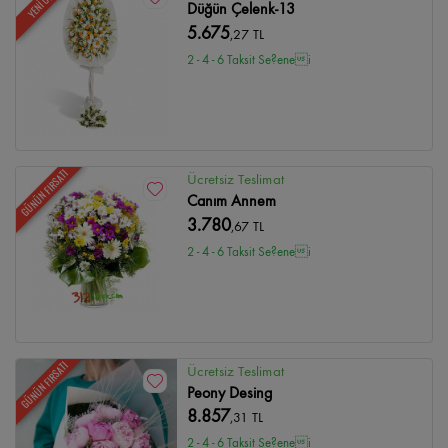
YENİ ÜRÜN
Düğün Çelenk-13
5.675
,27 TL
2 - 4 - 6 Taksit Se?enei
GÜNÜN FIRSATI
Ücretsiz Teslimat
Canım Annem
3.780
,67 TL
2 - 4 - 6 Taksit Se?enei
GÜNÜN FIRSATI
Ücretsiz Teslimat
Peony Desing
8.857
,31 TL
2 - 4 - 6 Taksit Se?enei