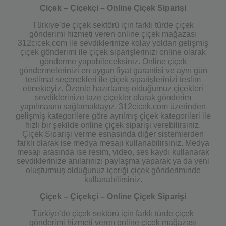
Çiçek – Çiçekçi – Online Çiçek Siparişi
Türkiye’de çiçek sektörü için farklı türde çiçek
gönderimi hizmeti veren online çiçek mağazası
312cicek.com ile sevdiklerinize kolay yoldan gelişmiş
çiçek gönderimi ile çiçek siparişlerinizi online olarak
gönderme yapabileceksiniz. Online çiçek
göndermelerinizi en uygun fiyat garantisi ve aynı gün
teslimat seçenekleri ile çiçek siparişlerinizi teslim
etmekteyiz. Özenle hazırlamış olduğumuz çiçekleri
sevdiklerinize taze çiçekler olarak gönderim
yapılmasını sağlamaktayız. 312cicek.com üzerinden
gelişmiş kategorilere göre ayrılmış çiçek kategorileri ile
hızlı bir şekilde online çiçek siparişi verebilirsiniz.
Çiçek Siparişi verme esnasında diğer sistemlerden
farklı olarak ise medya mesajı kullanabilirsiniz. Medya
mesajı arasında ise resim, video, ses kaydı kullanarak
sevdiklerinize anılarınızı paylaşma yaparak ya da yeni
oluşturmuş olduğunuz içeriği çiçek gönderiminde
kullanabilirsiniz.
Çiçek – Çiçekçi – Online Çiçek Siparişi
Türkiye’de çiçek sektörü için farklı türde çiçek
gönderimi hizmeti veren online çiçek mağazası