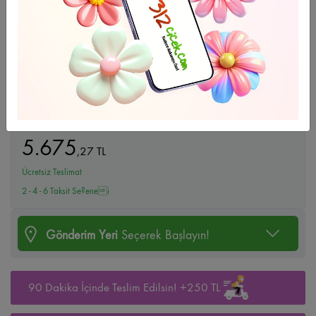
Büyüt
Düğün Çelenk-13
5.675
,
27
TL
Ücretsiz Teslimat
2 - 4 - 6 Taksit Se?enei
Gönderim Yeri
Seçerek Başlayın!
90 Dakika İçinde Teslim Edilsin! +250 TL