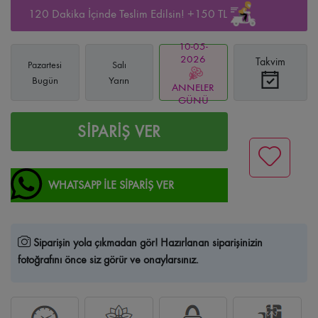
120 Dakika İçinde Teslim Edilsin! +150 TL
10-05-
2026
Takvim
Pazartesi
Salı
Bugün
Yarın
ANNELER
GÜNÜ
SİPARİŞ VER
WHATSAPP İLE SİPARİŞ VER
Siparişin yola çıkmadan gör!
Hazırlanan siparişinizin
fotoğrafını önce siz görür ve onaylarsınız.