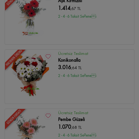
Aşk Kırmızısı
1.414
,67 TL
2 - 4 - 6 Taksit Se?enei
HAFTANIN ÜRÜNÜ
Ücretsiz Teslimat
Konikonalla
3.016
,64 TL
2 - 4 - 6 Taksit Se?enei
GÜNÜN FIRSATI
Ücretsiz Teslimat
Pembe Güzeli
1.070
,68 TL
2 - 4 - 6 Taksit Se?enei