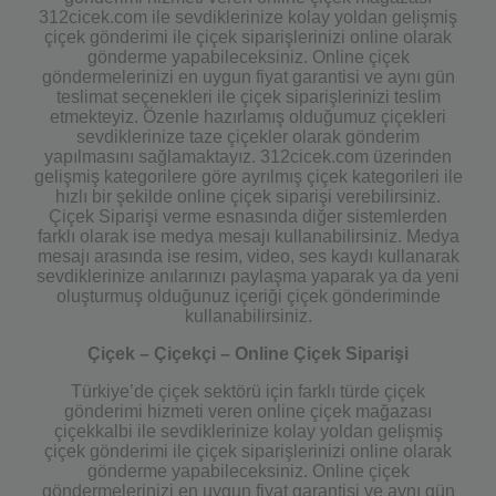
312cicek.com ile sevdiklerinize kolay yoldan gelişmiş
çiçek gönderimi ile çiçek siparişlerinizi online olarak
gönderme yapabileceksiniz. Online çiçek
göndermelerinizi en uygun fiyat garantisi ve aynı gün
teslimat seçenekleri ile çiçek siparişlerinizi teslim
etmekteyiz. Özenle hazırlamış olduğumuz çiçekleri
sevdiklerinize taze çiçekler olarak gönderim
yapılmasını sağlamaktayız. 312cicek.com üzerinden
gelişmiş kategorilere göre ayrılmış çiçek kategorileri ile
hızlı bir şekilde online çiçek siparişi verebilirsiniz.
Çiçek Siparişi verme esnasında diğer sistemlerden
farklı olarak ise medya mesajı kullanabilirsiniz. Medya
mesajı arasında ise resim, video, ses kaydı kullanarak
sevdiklerinize anılarınızı paylaşma yaparak ya da yeni
oluşturmuş olduğunuz içeriği çiçek gönderiminde
kullanabilirsiniz.
Çiçek – Çiçekçi – Online Çiçek Siparişi
Türkiye’de çiçek sektörü için farklı türde çiçek
gönderimi hizmeti veren online çiçek mağazası
çiçekkalbi ile sevdiklerinize kolay yoldan gelişmiş
çiçek gönderimi ile çiçek siparişlerinizi online olarak
gönderme yapabileceksiniz. Online çiçek
göndermelerinizi en uygun fiyat garantisi ve aynı gün