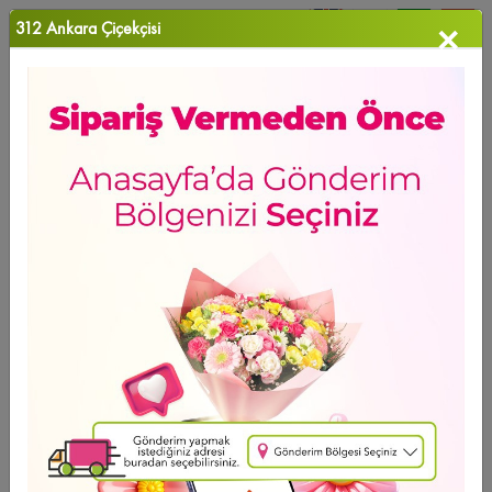
312 Ankara Çiçekçisi
×
0
Favori Ü...
Anasayfa
>
Canım Annem
GÜNÜN FIRSATI