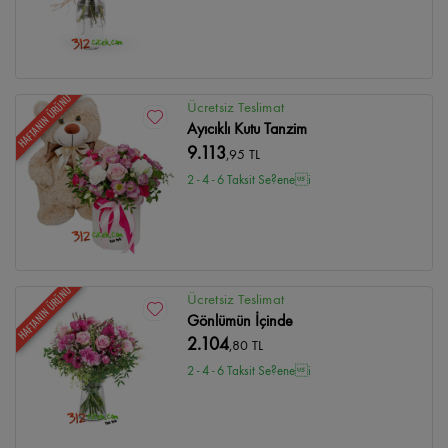
HAFTANIN ÜRÜNÜ
Ücretsiz Teslimat
Ayıcıklı Kutu Tanzim
9.113
,95 TL
2 - 4 - 6 Taksit Se?enei
HAFTANIN ÜRÜNÜ
Ücretsiz Teslimat
Gönlümün İçinde
2.104
,80 TL
2 - 4 - 6 Taksit Se?enei