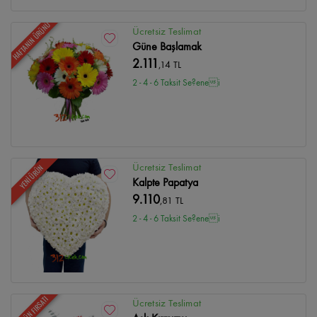
HAFTANIN ÜRÜNÜ
Ücretsiz Teslimat
Güne Başlamak
2.111
,14 TL
2 - 4 - 6 Taksit Se?enei
Ücretsiz Teslimat
YENİ ÜRÜN
Kalpte Papatya
9.110
,81 TL
2 - 4 - 6 Taksit Se?enei
GÜNÜN FIRSATI
Ücretsiz Teslimat