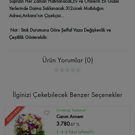
Süprizin Her Zaman Hatırlanacak,Ev ve Ofislerin En Güzel
Yerlerinde Daima Saklanacak.312cicek Mutluluğun
Adresi,Ankara’nın Çiçekçisi…
Not : Stok Durumuna Göre Şeffaf Vazo Değişkenlik ve
Çeşitlilik Gösterebilir.
Ürün Yorumlar (0)
İlginizi Çekebilecek Benzer Seçenekler
GÜNÜN FIRSATI
Ücretsiz Teslimat
Canım Annem
3.780
,67 TL
2 - 4 - 6 Taksit Se?enei