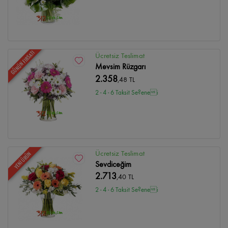
GÜNÜN FIRSATI
Ücretsiz Teslimat
Mevsim Rüzgarı
2.358
,48 TL
2 - 4 - 6 Taksit Se?enei
Ücretsiz Teslimat
YENİ ÜRÜN
Sevdiceğim
2.713
,40 TL
2 - 4 - 6 Taksit Se?enei