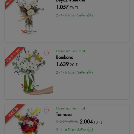
1.057
,76 TL
2 - 4 - 6 Taksit Se?enei
GÜNÜN FIRSATI
Ücretsiz Teslimat
Bonikana
1.639
,20 TL
2 - 4 - 6 Taksit Se?enei
Ücretsiz Teslimat
YENİ ÜRÜN
Tannasa
3.669
,00 TL
2.004
,18 TL
2 - 4 - 6 Taksit Se?enei