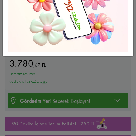
Büyüt
Canım Annem
3.780
,
67
TL
Ücretsiz Teslimat
2 - 4 - 6 Taksit Se?enei
Gönderim Yeri
Seçerek Başlayın!
90 Dakika İçinde Teslim Edilsin! +250 TL