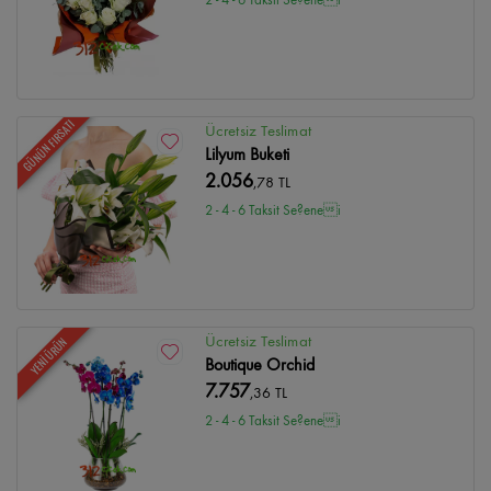
GÜNÜN FIRSATI
Ücretsiz Teslimat
Lilyum Buketi
2.056
,78 TL
2 - 4 - 6 Taksit Se?enei
Ücretsiz Teslimat
YENİ ÜRÜN
Boutique Orchid
7.757
,36 TL
2 - 4 - 6 Taksit Se?enei