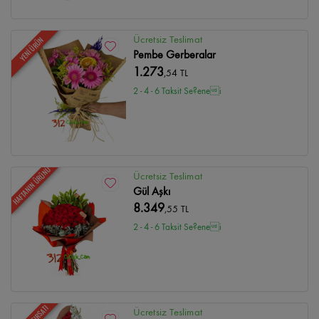
Ücretsiz Teslimat
YENİ ÜRÜN
Pembe Gerberalar
1.273
,54 TL
2 - 4 - 6 Taksit Se?enei
HAFTANIN ÜRÜNÜ
Ücretsiz Teslimat
Gül Aşkı
8.349
,55 TL
2 - 4 - 6 Taksit Se?enei
Ücretsiz Teslimat