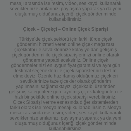
mesajı arasında ise resim, video, ses kaydı kullanarak
sevdiklerinize anılarınızı paylaşma yaparak ya da yeni
oluşturmuş olduğunuz içeriği çiçek gönderiminde
kullanabilirsiniz.
Çiçek – Çiçekçi – Online Çiçek Siparişi
Türkiye’de çiçek sektörü için farklı türde çiçek
gönderimi hizmeti veren online çiçek mağazası
çiçekkalbi ile sevdiklerinize kolay yoldan gelişmiş
çiçek gönderimi ile çiçek siparişlerinizi online olarak
gönderme yapabileceksiniz. Online çiçek
göndermelerinizi en uygun fiyat garantisi ve aynı gün
teslimat seçenekleri ile çiçek siparişlerinizi teslim
etmekteyiz. Özenle hazırlamış olduğumuz çiçekleri
sevdiklerinize taze çiçekler olarak gönderim
yapılmasını sağlamaktayız. çiçekkalbi üzerinden
gelişmiş kategorilere göre ayrılmış çiçek kategorileri ile
hızlı bir şekilde online çiçek siparişi verebilirsiniz.
Çiçek Siparişi verme esnasında diğer sistemlerden
farklı olarak ise medya mesajı kullanabilirsiniz. Medya
mesajı arasında ise resim, video, ses kaydı kullanarak
sevdiklerinize anılarınızı paylaşma yaparak ya da yeni
oluşturmuş olduğunuz içeriği çiçek gönderiminde
kullanabilirsiniz.