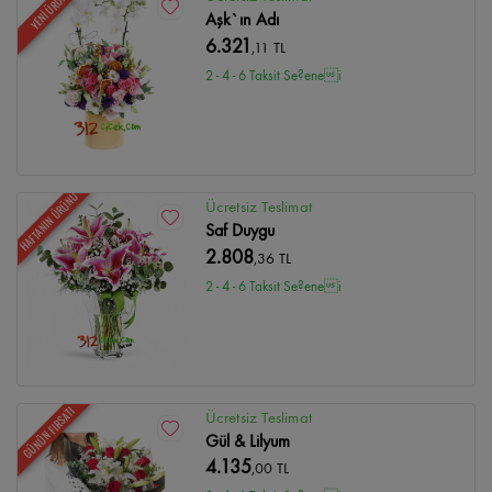
YENİ ÜRÜN
Aşk`ın Adı
6.321
,11 TL
2 - 4 - 6 Taksit Se?enei
HAFTANIN ÜRÜNÜ
Ücretsiz Teslimat
Saf Duygu
2.808
,36 TL
2 - 4 - 6 Taksit Se?enei
GÜNÜN FIRSATI
Ücretsiz Teslimat
Gül & Lilyum
4.135
,00 TL