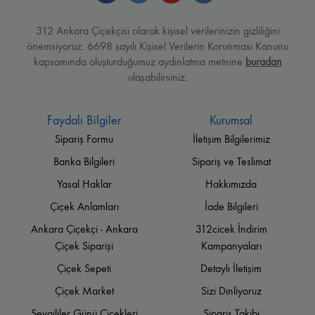
312 Ankara Çiçekçisi olarak kişisel verilerinizin gizliliğini
önemsiyoruz. 6698 sayılı Kişisel Verilerin Korunması Kanunu
kapsamında oluşturduğumuz aydınlatma metnine
buradan
ulaşabilirsiniz.
Faydalı Bilgiler
Kurumsal
Sipariş Formu
İletişim Bilgilerimiz
Banka Bilgileri
Sipariş ve Teslimat
Yasal Haklar
Hakkımızda
Çiçek Anlamları
İade Bilgileri
Ankara Çiçekçi - Ankara
312cicek İndirim
Çiçek Siparişi
Kampanyaları
Çiçek Sepeti
Detaylı İletişim
Çiçek Market
Sizi Dinliyoruz
Sevgililer Günü Çiçekleri
Sipariş Takibi