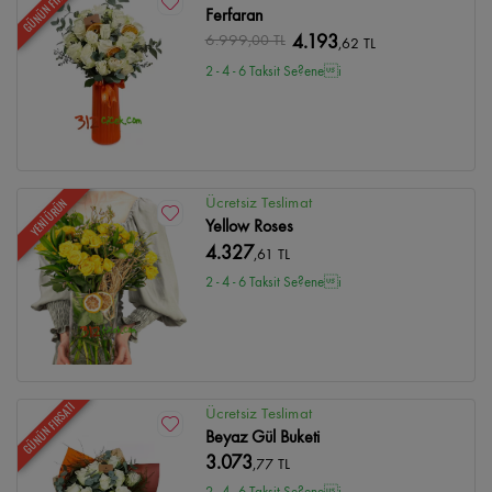
GÜNÜN FIRSATI
Ferfaran
6.999
,00 TL
4.193
,62 TL
2 - 4 - 6 Taksit Se?enei
Ücretsiz Teslimat
YENİ ÜRÜN
Yellow Roses
4.327
,61 TL
2 - 4 - 6 Taksit Se?enei
GÜNÜN FIRSATI
Ücretsiz Teslimat
Beyaz Gül Buketi
3.073
,77 TL
2 - 4 - 6 Taksit Se?enei