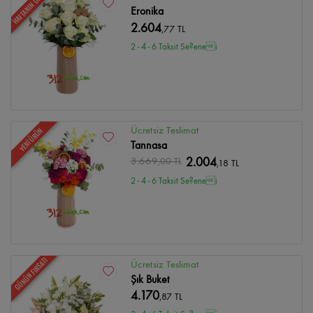
HAFTANIN ÜRÜNÜ
Eronika
2.604
,77 TL
2 - 4 - 6 Taksit Se?enei
Ücretsiz Teslimat
YENİ ÜRÜN
Tannasa
3.669
,00 TL
2.004
,18 TL
2 - 4 - 6 Taksit Se?enei
GÜNÜN FIRSATI
Ücretsiz Teslimat
Şık Buket
4.170
,87 TL