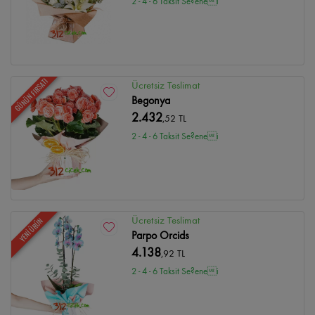
2 - 4 - 6 Taksit Se?enei
GÜNÜN FIRSATI
Ücretsiz Teslimat
Begonya
2.432
,52 TL
2 - 4 - 6 Taksit Se?enei
Ücretsiz Teslimat
YENİ ÜRÜN
Parpo Orcids
4.138
,92 TL
2 - 4 - 6 Taksit Se?enei