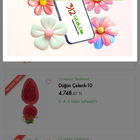
Ücretsiz Teslimat
YENİ ÜRÜN
Lilyum Sevdası
2.363
,10 TL
2 - 4 - 6 Taksit Se?enei
HAFTANIN ÜRÜNÜ
Ücretsiz Teslimat
Düğün Çelenk-10
4.748
,47 TL
2 - 4 - 6 Taksit Se?enei
Ücretsiz Teslimat