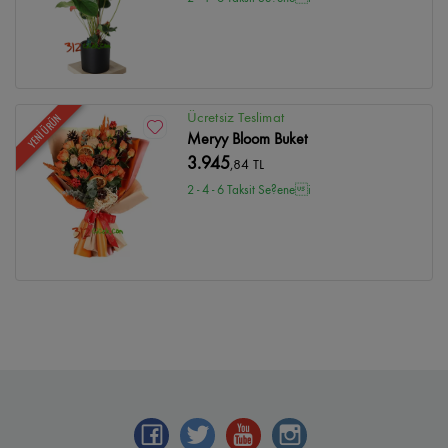
Ücretsiz Teslimat
YENİ ÜRÜN
Meryy Bloom Buket
3.945
,84 TL
2 - 4 - 6 Taksit Se?enei