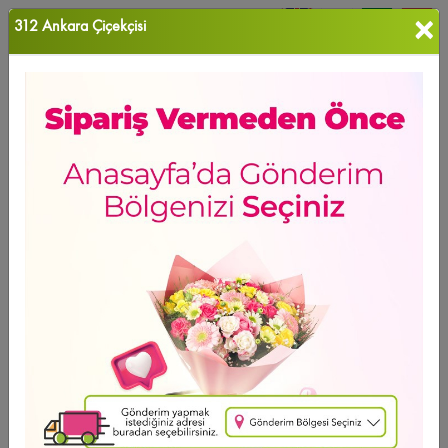
×
312 Ankara Çiçekçisi
0
Favori Ü...
Ana Sayfa
ANKARA ÇİÇEK
Pursaklar Çiçekçi
Ürün Grubu
Sıralama
Pursaklar Çiçekçi
GÜNÜN FIRSATI
Ücretsiz Teslimat
Peony Bouquet
13.361
,14 TL
2 - 4 - 6 Taksit Se?enei