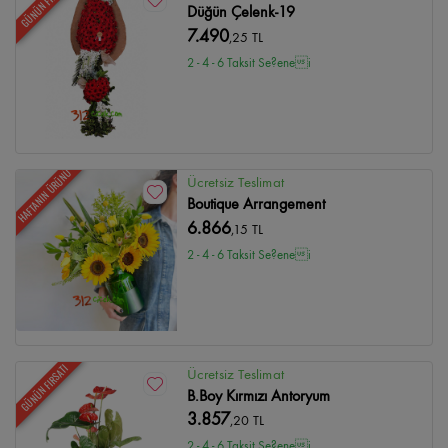
GÜNÜN FIRSATI
Düğün Çelenk-19
7.490
,25 TL
2 - 4 - 6 Taksit Se?enei
HAFTANIN ÜRÜNÜ
Ücretsiz Teslimat
Boutique Arrangement
6.866
,15 TL
2 - 4 - 6 Taksit Se?enei
GÜNÜN FIRSATI
Ücretsiz Teslimat
B.Boy Kırmızı Antoryum
3.857
,20 TL
2 - 4 - 6 Taksit Se?enei