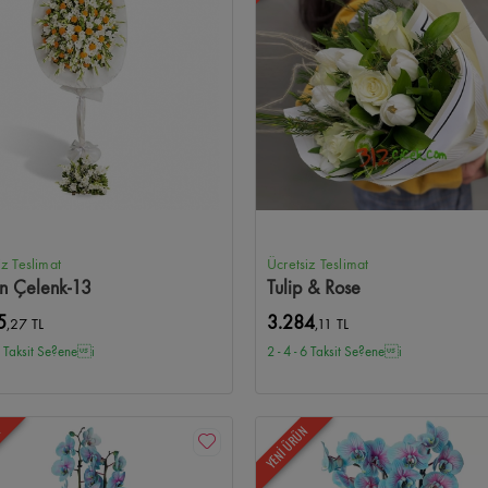
iz Teslimat
Ücretsiz Teslimat
n Çelenk-13
Tulip & Rose
5
3.284
,27 TL
,11 TL
 6 Taksit Se?enei
2 - 4 - 6 Taksit Se?enei
N
YENİ ÜRÜN