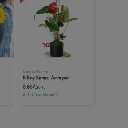
Ücretsiz Teslimat
B.Boy Kırmızı Antoryum
3.857
,20 TL
2 - 4 - 6 Taksit Se?enei