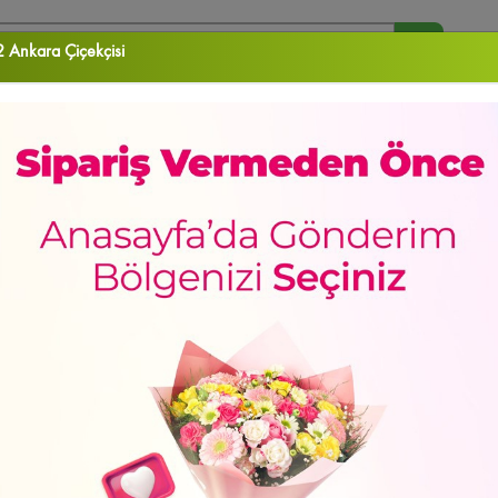
 Ankara Çiçekçisi
arananlar :
Orkide
Papatya
Gül
Vazo Çiçekleri
Aranjman
RA ÇİÇEK
DOĞUM GÜNÜ
DÜĞÜN & AÇILIŞ ÇELENKLERİ
ORKİDELER
EKLER
Sevgiliye
Doğum Günü
Meyve Sepetleri
Gül Kutuları
Lilyum&Kaz
de
Yeni Bebek
Kalp Kutuda Güller
Kutu Çiçekler
Çukurambar Çiçekçi
Sa
sun
Hediye Kutuları
Papatya
Mamak Çiçekçi
Papatya & Gerbera
Özür Di
HAFTANIN ÜRÜNÜ
yan Güller
Güller
Çayyolu Çiçekçi
Şebboy/Lisyantus
Sevgiliye Hediye
ATI
ca Çiçekçi
Çiçek Buketleri
Altındağ Çiçekçi
İçimden Geldi
Yaşamkent Çiçe