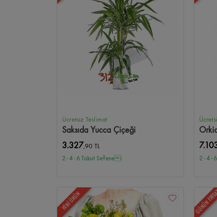
Ücretsiz Teslimat
Ücrets
Saksıda Yucca Çiçeği
Orki
3.327
7.10
,90 TL
2 - 4 - 6 Taksit Se?enei
2 - 4 -
GÜNÜN FIRS
YENİ ÜRÜN