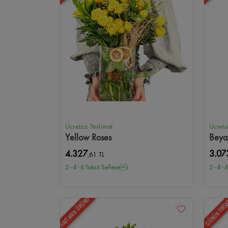
Ücretsiz Teslimat
Ücrets
Yellow Roses
Beya
4.327
3.07
,61 TL
2 - 4 - 6 Taksit Se?enei
2 - 4 -
HAFTANIN ÜRÜNÜ
GÜNÜN FIRS