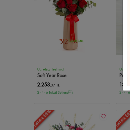
Ayçiçeği
Balgat Çiçekçi
Açılış/Tören
Etimesgut Çiçekç
Oran Çiçekçi
Ferforje Aranjmanlar
Eryaman Çiçekçi
Mevsim Çiçekleri
Sıhhıye Çiçekçi
Mini Orkide
Beytep
Anıtkabir Çiçekçi
One Tower Çiçekçi
Panora Çiçekçi
Ücretsiz Teslimat
Ücrets
Soft Year Rose
Peon
365AVM Çiçekçi
Pursaklar Çiçekçi
Akyurt Çiçekçi
Ka
2.253
13.3
,37 TL
2 - 4 - 6 Taksit Se?enei
2 - 4 -
Demetevler Çiçekçi
Yenimahalle Çiçekçi
Şentepe Çiçek
HAFTANIN ÜRÜNÜ
HAFTANIN ÜR
Altınpark Çiçekçi
Hasköy Çiçekçi
Seyranbağları Çiçekç
Mühye Çiçekçi
Taşpınar Çiçekçi
Tulumtaş Çiçekçi
İlk