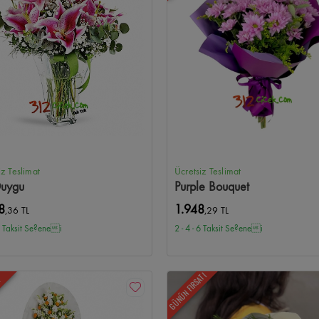
allesi Çiçekçi
Kırkkonaklar Çiçekçi
Armada Çiçekçi
Next Level Çiçekçi
G
amönü Çiçekçi
Aydınlıkevler Çiçekçi
Solfasol Çiçekçi
Güvenevler Çiçekçi
kçi
Yukarı Yurtçu Çiçekçi
İskitler Çiçekçi
Kazım Karabekir Çiçekçi
Mesa Kor
iz Teslimat
Ücretsiz Teslimat
Duygu
Purple Bouquet
8
1.948
,36 TL
,29 TL
 6 Taksit Se?enei
2 - 4 - 6 Taksit Se?enei
GÜNÜN FIRSATI
N