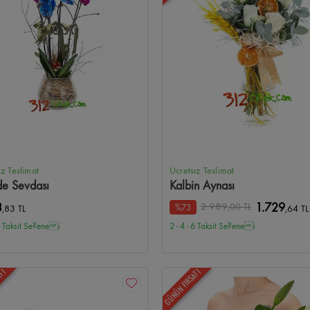
iz Teslimat
Ücretsiz Teslimat
de Sevdası
Kalbin Aynası
2.989
3
,00 TL
1.729
%73
,83 TL
,64 TL
 6 Taksit Se?enei
2 - 4 - 6 Taksit Se?enei
ATI
GÜNÜN FIRSATI