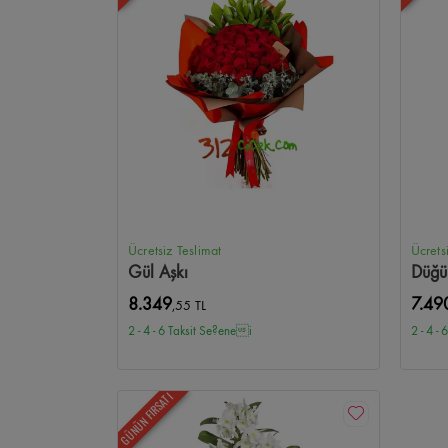
Ücretsiz Teslimat
Ücrets
Gül Aşkı
Düğü
8.349
7.49
,55 TL
2 - 4 - 6 Taksit Se?enei
2 - 4 -
GÜNÜN FIRSATI