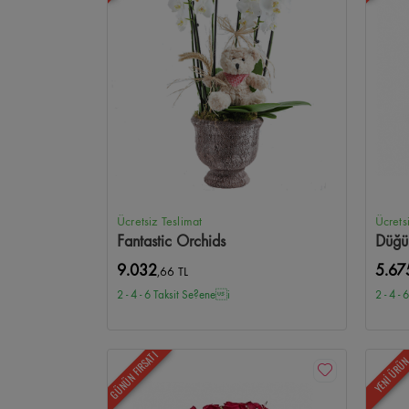
Ücretsiz Teslimat
Ücrets
Fantastic Orchids
Düğü
9.032
5.67
,66 TL
2 - 4 - 6 Taksit Se?enei
2 - 4 -
GÜNÜN FIRSATI
YENİ ÜRÜ