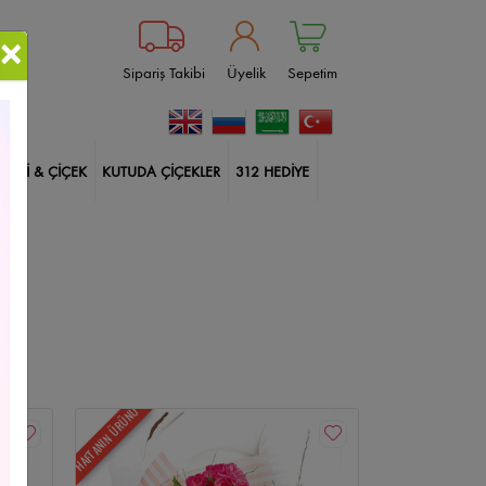
×
Sipariş Takibi
Üyelik
Sepetim
BİTKİ & ÇİÇEK
KUTUDA ÇİÇEKLER
312 HEDİYE
ablanka
Çankaya Çiçekçi
Güller
Doğum Günü
ksı Çiçekleri
İçimden Geldi
Harf Kutuda Güller
lerim
Balonlu Kutuda Güller
14 Şubat Çiçekleri
HAFTANIN ÜRÜNÜ
Size Özel
Yıldönümü
Sincan Çiçekçi
kçi
Çiçek Aranjmanları
Etlik Çiçekçi
Geçmiş Olsun