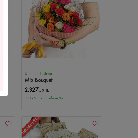
Çelenkleri
Yıldız Çiçekçi
Yeni Bebek/Doğum
us Çiçekçi
Kişiye Özel Çiçekler
Bilkent Çiçekçi
i
Beysukent Çiçekçi
Anıttepe Çiçekçi
 Çiçekçi
Anteres Çiçekçi
Optimum Çiçekçi
Ücretsiz Teslimat
Mix Bouquet
kçi
Atapark Çiçekçi
Ufuktepe Çiçekçi
2.327
,50 TL
2 - 4 - 6 Taksit Se?enei
nkent Çiçekçi
Kurtuluş Çiçekçi
Kolej Çiçekçi
HAFTANIN ÜRÜNÜ
ekçi
Çetinemeç Çiçekçi
Ahlatlıbel Çiçekçi
e Çiçekçi
Turan Güneş Çiçekçi
Tunalı Çiçekçi