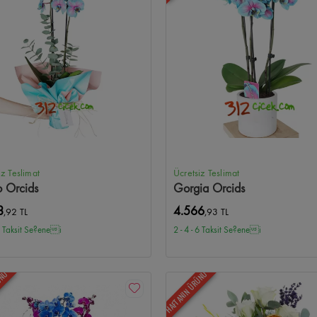
iz Teslimat
Ücretsiz Teslimat
o Orcids
Gorgia Orcids
8
4.566
,92 TL
,93 TL
 6 Taksit Se?enei
2 - 4 - 6 Taksit Se?enei
ÜNÜ
HAFTANIN ÜRÜNÜ