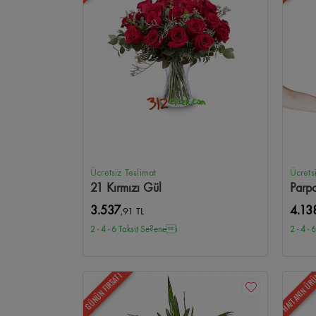
Ücretsiz Teslimat
Ücrets
21 Kırmızı Gül
Parp
3.537
4.13
,91 TL
2 - 4 - 6 Taksit Se?enei
2 - 4 -
HAFTANIN ÜR
GÜNÜN FIRSATI