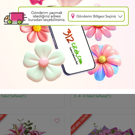
i
Düğün Çelenkleri
Emek Çiçekçi
Özür Dilerim
Batıkent Çiçekçi
Cenaze 
Cenaze Çelenkleri
İndirimli Çiçekler
Bahçelievler Çiçekçi
Ayın Fırsatları
Ul
e Çiçekçi
Beştepe Çiçekçi
Cebeci Çiçekçi
Söğütözü Çiçekçi
Siteler Çiçekç
Gordion Çiçekçi
Atakule Çiçekçi
Ankamall Çiçekçi
Kentpark Çiçekçi
Cepa
iz Teslimat
Ücretsiz Teslimat
y Bouquet
Düğün Çelenk-10
hraman Kazan Çiçekçi
Hüseyingazi Çiçekçi
Saray Çiçekçi
Karapürçek Çiçe
61
4.748
,14 TL
,47 TL
 6 Taksit Se?enei
2 - 4 - 6 Taksit Se?enei
çi
Gimat Çiçekçi
Ostim Çiçekçi
İvedik OSB Çiçekçi
Temelli Çiçekçi
Elva
ÜNÜ
HAFTANIN ÜRÜNÜ
i
Esat Çiçekçi
GOP Çiçekçi
Dikmen Çiçekçi
Sokullu Çiçekçi
Öveçler Çiç
er Çiçekçi
Keklikpınarı Çiçekçi
Ayrancı Çiçekçi
Kavaklıdere Çiçekçi
Hoşder