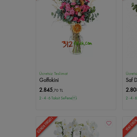
Tunalı Hilmi Çiçekçi
Birlik Mahallesi Çiçekçi
Sancak Mah
Etlik Şehir Hastanesi Çiçekçi
Samanpazarı Çiçekçi
Ham
Güvercinlik Çiçekçi
Alacaatlı Çiçekçi
Toki Turkuaz Çiçe
Ücretsiz Teslimat
Ücrets
Goffokini
Saf 
2.845
2.80
,70 TL
2 - 4 - 6 Taksit Se?enei
2 - 4 -
GÜNÜN FIRSATI
YENİ ÜRÜ