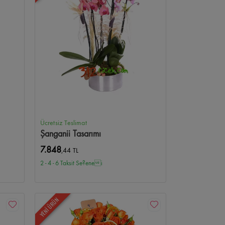
Ücretsiz Teslimat
Şanganii Tasarımı
7.848
,44 TL
2 - 4 - 6 Taksit Se?enei
YENİ ÜRÜN