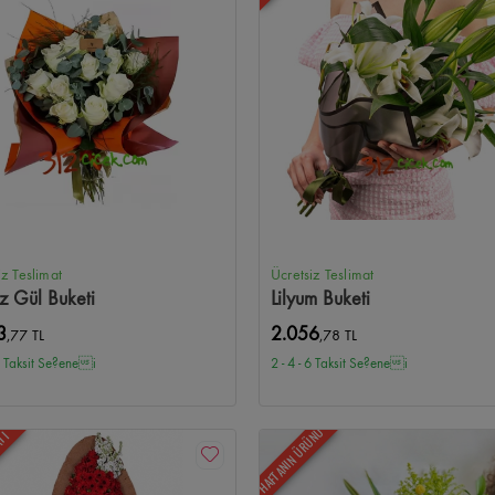
iz Teslimat
Ücretsiz Teslimat
z Gül Buketi
Lilyum Buketi
3
2.056
,77 TL
,78 TL
 6 Taksit Se?enei
2 - 4 - 6 Taksit Se?enei
HAFTANIN ÜRÜNÜ
ATI