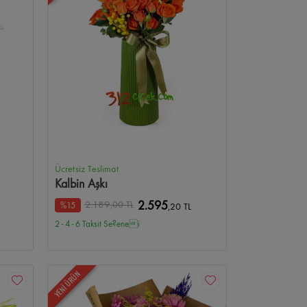
Ücretsiz Teslimat
Kalbin Aşkı
2.189
,00 TL
2.595
%15
,20 TL
2 - 4 - 6 Taksit Se?enei
YENİ ÜRÜN