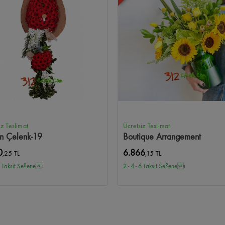
iz Teslimat
Ücretsiz Teslimat
n Çelenk-19
Boutique Arrangement
0
6.866
,25 TL
,15 TL
 6 Taksit Se?enei
2 - 4 - 6 Taksit Se?enei