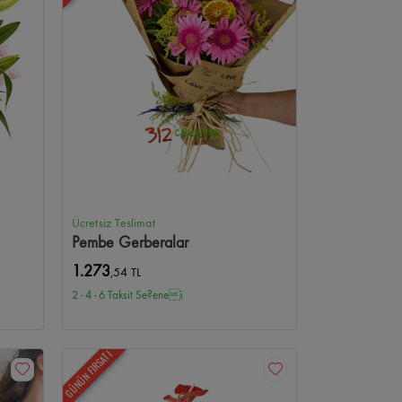
Ücretsiz Teslimat
Pembe Gerberalar
1.273
,54 TL
2 - 4 - 6 Taksit Se?enei
GÜNÜN FIRSATI