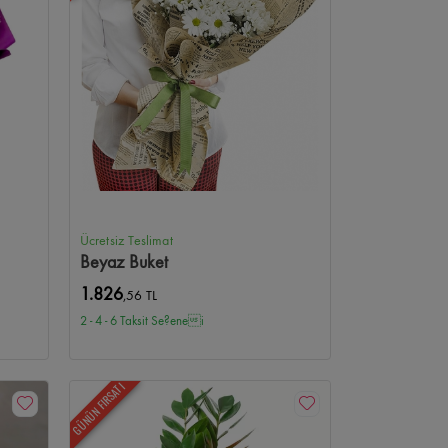
aleria Çiçekçi
Bilkent Şehir Hastanesi Çiçekçi
Gülveren Çiçekçi
Gülseren Çiçekçi
AOÇ Çiçekçi
u Çiçekçi
Ücretsiz Teslimat
Beyaz Buket
1.826
,56 TL
2 - 4 - 6 Taksit Se?enei
GÜNÜN FIRSATI