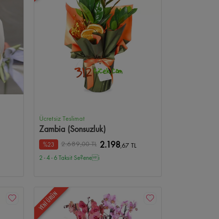
Ücretsiz Teslimat
Zambia (Sonsuzluk)
2.689
,00 TL
2.198
%23
,67 TL
2 - 4 - 6 Taksit Se?enei
YENİ ÜRÜN