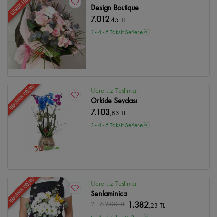
GÜNÜN FIRSATI
Design Boutique
7.012
,45 TL
2 - 4 - 6 Taksit Se?enei
HAFTANIN ÜRÜNÜ
Ücretsiz Teslimat
Orkide Sevdası
7.103
,83 TL
2 - 4 - 6 Taksit Se?enei
HAFTANIN ÜRÜNÜ
Ücretsiz Teslimat
Senlaminica
2.169
,00 TL
1.382
,28 TL