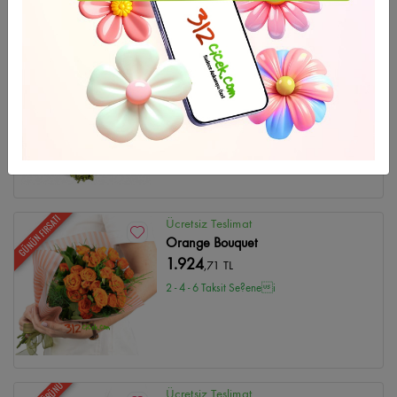
HAFTANIN ÜRÜNÜ
Ücretsiz Teslimat
Düğün Çelenk-10
4.748
,47 TL
2 - 4 - 6 Taksit Se?enei
GÜNÜN FIRSATI
Ücretsiz Teslimat
Orange Bouquet
1.924
,71 TL
2 - 4 - 6 Taksit Se?enei
Ücretsiz Teslimat