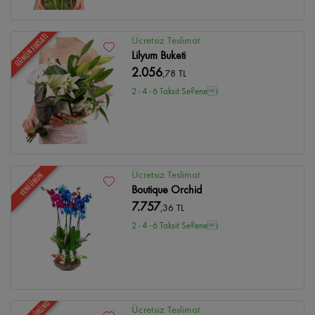
GÜNÜN FIRSATI
Ücretsiz Teslimat
Lilyum Buketi
2.056
,78 TL
2 - 4 - 6 Taksit Se?enei
Ücretsiz Teslimat
YENİ ÜRÜN
Boutique Orchid
7.757
,36 TL
2 - 4 - 6 Taksit Se?enei
Ücretsiz Teslimat