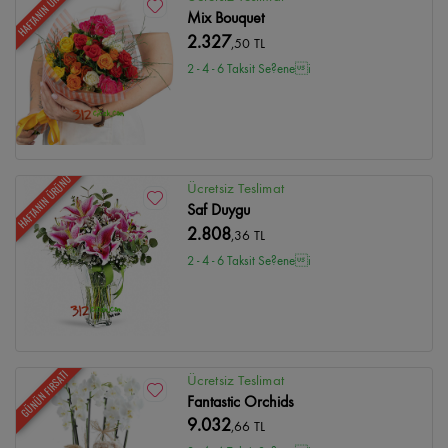
HAFTANIN ÜRÜNÜ
Mix Bouquet
2.327
,50 TL
2 - 4 - 6 Taksit Se?enei
HAFTANIN ÜRÜNÜ
Ücretsiz Teslimat
Saf Duygu
2.808
,36 TL
2 - 4 - 6 Taksit Se?enei
GÜNÜN FIRSATI
Ücretsiz Teslimat
Fantastic Orchids
9.032
,66 TL