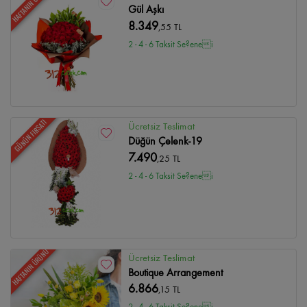
HAFTANIN ÜRÜNÜ
Gül Aşkı
8.349
,55 TL
2 - 4 - 6 Taksit Se?enei
GÜNÜN FIRSATI
Ücretsiz Teslimat
Düğün Çelenk-19
7.490
,25 TL
2 - 4 - 6 Taksit Se?enei
HAFTANIN ÜRÜNÜ
Ücretsiz Teslimat
Boutique Arrangement
6.866
,15 TL
2 - 4 - 6 Taksit Se?enei