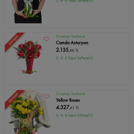
2 - 4 - 6 Taksit Se?enei
Ücretsiz Teslimat
YENİ ÜRÜN
Camda Antoryum
2.135
,46 TL
2 - 4 - 6 Taksit Se?enei
Ücretsiz Teslimat
YENİ ÜRÜN
Yellow Roses
4.327
,61 TL
2 - 4 - 6 Taksit Se?enei