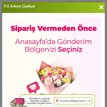
×
312 Ankara Çiçekçisi
0
Favori Ü...
Ana Sayfa
ANKARA ÇİÇEK
Samanpazarı Çiçekçi
Ürün Grubu
Sıralama
Samanpazarı Çiçekçi
GÜNÜN FIRSATI
Ücretsiz Teslimat
Peony Bouquet
13.361
,14 TL
2 - 4 - 6 Taksit Se?enei