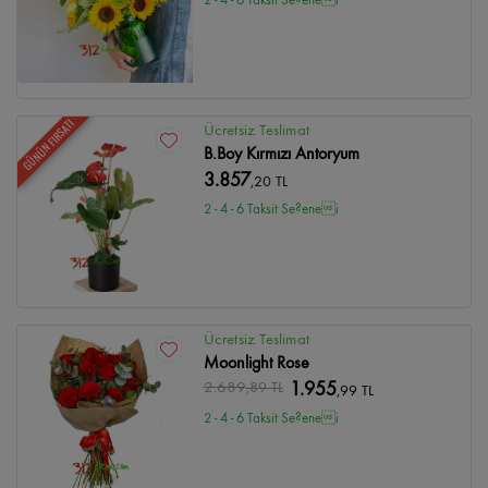
GÜNÜN FIRSATI
Ücretsiz Teslimat
B.Boy Kırmızı Antoryum
3.857
,20 TL
2 - 4 - 6 Taksit Se?enei
Ücretsiz Teslimat
Moonlight Rose
2.689
,89 TL
1.955
,99 TL
2 - 4 - 6 Taksit Se?enei