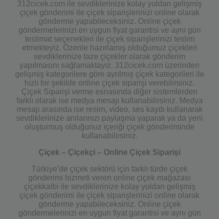
312cicek.com ile sevdiklerinize kolay yoldan gelişmiş
çiçek gönderimi ile çiçek siparişlerinizi online olarak
gönderme yapabileceksiniz. Online çiçek
göndermelerinizi en uygun fiyat garantisi ve aynı gün
teslimat seçenekleri ile çiçek siparişlerinizi teslim
etmekteyiz. Özenle hazırlamış olduğumuz çiçekleri
sevdiklerinize taze çiçekler olarak gönderim
yapılmasını sağlamaktayız. 312cicek.com üzerinden
gelişmiş kategorilere göre ayrılmış çiçek kategorileri ile
hızlı bir şekilde online çiçek siparişi verebilirsiniz.
Çiçek Siparişi verme esnasında diğer sistemlerden
farklı olarak ise medya mesajı kullanabilirsiniz. Medya
mesajı arasında ise resim, video, ses kaydı kullanarak
sevdiklerinize anılarınızı paylaşma yaparak ya da yeni
oluşturmuş olduğunuz içeriği çiçek gönderiminde
kullanabilirsiniz.
Çiçek – Çiçekçi – Online Çiçek Siparişi
Türkiye’de çiçek sektörü için farklı türde çiçek
gönderimi hizmeti veren online çiçek mağazası
çiçekkalbi ile sevdiklerinize kolay yoldan gelişmiş
çiçek gönderimi ile çiçek siparişlerinizi online olarak
gönderme yapabileceksiniz. Online çiçek
göndermelerinizi en uygun fiyat garantisi ve aynı gün