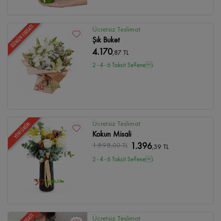
GÜNÜN FIRSATI
Ücretsiz Teslimat
Şık Buket
4.170
,87 TL
2 - 4 - 6 Taksit Se?enei
Ücretsiz Teslimat
YENİ ÜRÜN
Kokun Misali
1.898
,00 TL
1.396
,39 TL
2 - 4 - 6 Taksit Se?enei
Ücretsiz Teslimat