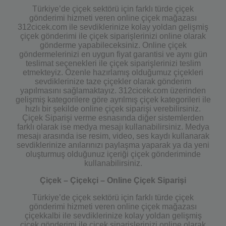
Türkiye’de çiçek sektörü için farklı türde çiçek
gönderimi hizmeti veren online çiçek mağazası
312cicek.com ile sevdiklerinize kolay yoldan gelişmiş
çiçek gönderimi ile çiçek siparişlerinizi online olarak
gönderme yapabileceksiniz. Online çiçek
göndermelerinizi en uygun fiyat garantisi ve aynı gün
teslimat seçenekleri ile çiçek siparişlerinizi teslim
etmekteyiz. Özenle hazırlamış olduğumuz çiçekleri
sevdiklerinize taze çiçekler olarak gönderim
yapılmasını sağlamaktayız. 312cicek.com üzerinden
gelişmiş kategorilere göre ayrılmış çiçek kategorileri ile
hızlı bir şekilde online çiçek siparişi verebilirsiniz.
Çiçek Siparişi verme esnasında diğer sistemlerden
farklı olarak ise medya mesajı kullanabilirsiniz. Medya
mesajı arasında ise resim, video, ses kaydı kullanarak
sevdiklerinize anılarınızı paylaşma yaparak ya da yeni
oluşturmuş olduğunuz içeriği çiçek gönderiminde
kullanabilirsiniz.
Çiçek – Çiçekçi – Online Çiçek Siparişi
Türkiye’de çiçek sektörü için farklı türde çiçek
gönderimi hizmeti veren online çiçek mağazası
çiçekkalbi ile sevdiklerinize kolay yoldan gelişmiş
çiçek gönderimi ile çiçek siparişlerinizi online olarak