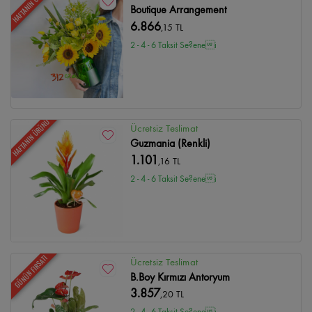
HAFTANIN ÜRÜNÜ
Boutique Arrangement
6.866
,15 TL
2 - 4 - 6 Taksit Se?enei
HAFTANIN ÜRÜNÜ
Ücretsiz Teslimat
Guzmania (Renkli)
1.101
,16 TL
2 - 4 - 6 Taksit Se?enei
GÜNÜN FIRSATI
Ücretsiz Teslimat
B.Boy Kırmızı Antoryum
3.857
,20 TL
2 - 4 - 6 Taksit Se?enei