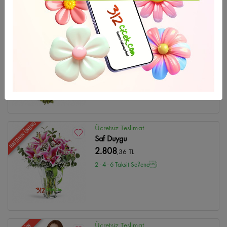
HAFTANIN ÜRÜNÜ
Ücretsiz Teslimat
Düğün Çelenk-10
4.748
,47 TL
2 - 4 - 6 Taksit Se?enei
HAFTANIN ÜRÜNÜ
Ücretsiz Teslimat
Saf Duygu
2.808
,36 TL
2 - 4 - 6 Taksit Se?enei
Ücretsiz Teslimat