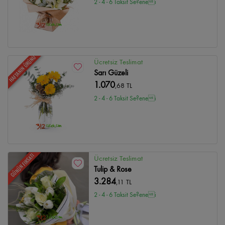
2 - 4 - 6 Taksit Se?enei
HAFTANIN ÜRÜNÜ
Ücretsiz Teslimat
Sarı Güzeli
1.070
,68 TL
2 - 4 - 6 Taksit Se?enei
GÜNÜN FIRSATI
Ücretsiz Teslimat
Tulip & Rose
3.284
,11 TL
2 - 4 - 6 Taksit Se?enei