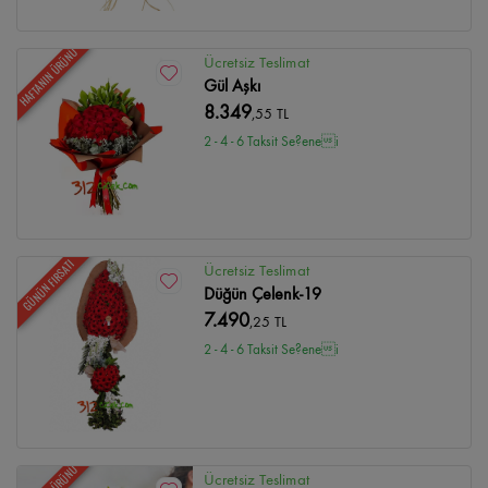
HAFTANIN ÜRÜNÜ
Ücretsiz Teslimat
Gül Aşkı
8.349
,55 TL
2 - 4 - 6 Taksit Se?enei
GÜNÜN FIRSATI
Ücretsiz Teslimat
Düğün Çelenk-19
7.490
,25 TL
2 - 4 - 6 Taksit Se?enei
Ücretsiz Teslimat