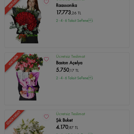
YENİ ÜRÜN
Raassonika
17.773
,26 TL
2 - 4 - 6 Taksit Se?enei
Ücretsiz Teslimat
YENİ ÜRÜN
Baston Açelya
5.750
,17 TL
2 - 4 - 6 Taksit Se?enei
GÜNÜN FIRSATI
Ücretsiz Teslimat
Şık Buket
4.170
,87 TL