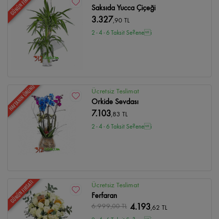
GÜNÜN FIRSATI
Saksıda Yucca Çiçeği
3.327
,90 TL
2 - 4 - 6 Taksit Se?enei
HAFTANIN ÜRÜNÜ
Ücretsiz Teslimat
Orkide Sevdası
7.103
,83 TL
2 - 4 - 6 Taksit Se?enei
GÜNÜN FIRSATI
Ücretsiz Teslimat
Ferfaran
6.999
,00 TL
4.193
,62 TL