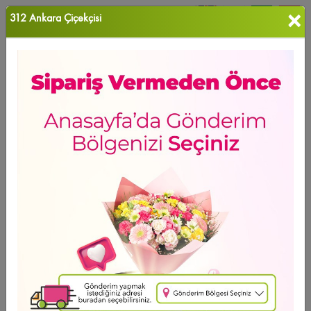
×
312 Ankara Çiçekçisi
0
Favori Ü...
Ana Sayfa
ANKARA ÇİÇEK
Bağlıca Çiçekçi
Ürün Grubu
Sıralama
Bağlıca Çiçekçi
GÜNÜN FIRSATI
Ücretsiz Teslimat
Peony Bouquet
13.361
,14 TL
2 - 4 - 6 Taksit Se?enei