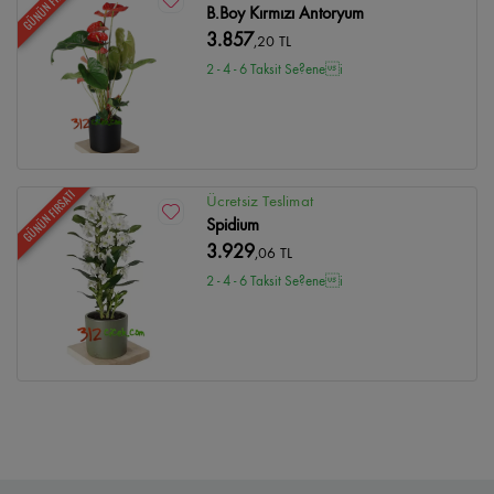
GÜNÜN FIRSATI
B.Boy Kırmızı Antoryum
3.857
,20 TL
2 - 4 - 6 Taksit Se?enei
GÜNÜN FIRSATI
Ücretsiz Teslimat
Spidium
3.929
,06 TL
2 - 4 - 6 Taksit Se?enei