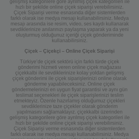
gelişmiş kategorilere göre ayrılmış çiçek kategorileri ile
hızlı bir şekilde online çiçek siparişi verebilirsiniz.
Çiçek Siparişi verme esnasında diğer sistemlerden
farklı olarak ise medya mesajı kullanabilirsiniz. Medya
mesajı arasında ise resim, video, ses kaydı kullanarak
sevdiklerinize anılarınızı paylaşma yaparak ya da yeni
oluşturmuş olduğunuz içeriği çiçek gönderiminde
kullanabilirsiniz.
Çiçek – Çiçekçi – Online Çiçek Siparişi
Türkiye’de çiçek sektörü için farklı türde çiçek
gönderimi hizmeti veren online çiçek mağazası
çiçekkalbi ile sevdiklerinize kolay yoldan gelişmiş
çiçek gönderimi ile çiçek siparişlerinizi online olarak
gönderme yapabileceksiniz. Online çiçek
göndermelerinizi en uygun fiyat garantisi ve aynı gün
teslimat seçenekleri ile çiçek siparişlerinizi teslim
etmekteyiz. Özenle hazırlamış olduğumuz çiçekleri
sevdiklerinize taze çiçekler olarak gönderim
yapılmasını sağlamaktayız. çiçekkalbi üzerinden
gelişmiş kategorilere göre ayrılmış çiçek kategorileri ile
hızlı bir şekilde online çiçek siparişi verebilirsiniz.
Çiçek Siparişi verme esnasında diğer sistemlerden
farklı olarak ise medya mesajı kullanabilirsiniz. Medya