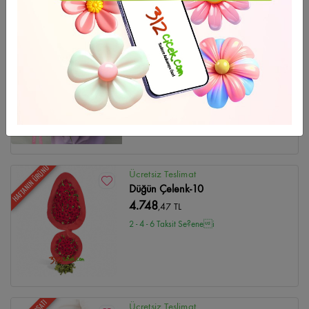
GÜNÜN FIRSATI
Ücretsiz Teslimat
Peony Bouquet
13.361
,14 TL
2 - 4 - 6 Taksit Se?enei
HAFTANIN ÜRÜNÜ
Ücretsiz Teslimat
Düğün Çelenk-10
4.748
,47 TL
2 - 4 - 6 Taksit Se?enei
Ücretsiz Teslimat