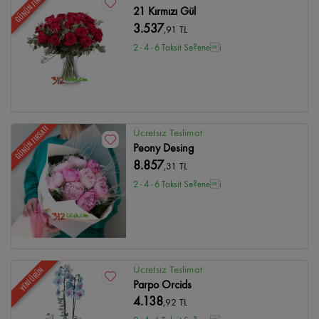
GÜNÜN FIRSATI
21 Kırmızı Gül
3.537
,91 TL
2 - 4 - 6 Taksit Se?enei
GÜNÜN FIRSATI
Ücretsiz Teslimat
Peony Desing
8.857
,31 TL
2 - 4 - 6 Taksit Se?enei
Ücretsiz Teslimat
YENİ ÜRÜN
Parpo Orcids
4.138
,92 TL