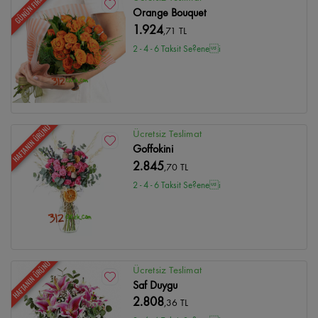
GÜNÜN FIRSATI
Orange Bouquet
1.924
,71 TL
2 - 4 - 6 Taksit Se?enei
HAFTANIN ÜRÜNÜ
Ücretsiz Teslimat
Goffokini
2.845
,70 TL
2 - 4 - 6 Taksit Se?enei
HAFTANIN ÜRÜNÜ
Ücretsiz Teslimat
Saf Duygu
2.808
,36 TL