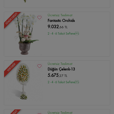
GÜNÜN FIRSATI
Ücretsiz Teslimat
Fantastic Orchids
9.032
,66 TL
2 - 4 - 6 Taksit Se?enei
Ücretsiz Teslimat
YENİ ÜRÜN
Düğün Çelenk-13
5.675
,27 TL
2 - 4 - 6 Taksit Se?enei
Ücretsiz Teslimat