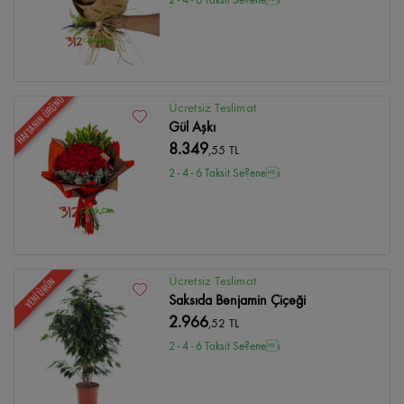
HAFTANIN ÜRÜNÜ
Ücretsiz Teslimat
Gül Aşkı
8.349
,55 TL
2 - 4 - 6 Taksit Se?enei
Ücretsiz Teslimat
YENİ ÜRÜN
Saksıda Benjamin Çiçeği
2.966
,52 TL
2 - 4 - 6 Taksit Se?enei