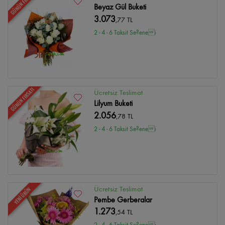
GÜNÜN FIRSATI
Beyaz Gül Buketi
3.073
,77 TL
2 - 4 - 6 Taksit Se?enei
GÜNÜN FIRSATI
Ücretsiz Teslimat
Lilyum Buketi
2.056
,78 TL
2 - 4 - 6 Taksit Se?enei
Ücretsiz Teslimat
YENİ ÜRÜN
Pembe Gerberalar
1.273
,54 TL
2 - 4 - 6 Taksit Se?enei