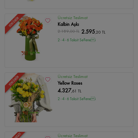
Ücretsiz Teslimat
YENİ ÜRÜN
Kalbin Aşkı
2.189
,00 TL
2.595
,20 TL
2 - 4 - 6 Taksit Se?enei
Ücretsiz Teslimat
YENİ ÜRÜN
Yellow Roses
4.327
,61 TL
2 - 4 - 6 Taksit Se?enei
Ücretsiz Teslimat