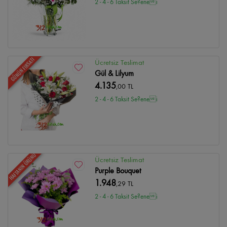
2 - 4 - 6 Taksit Se?enei
GÜNÜN FIRSATI
Ücretsiz Teslimat
Gül & Lilyum
4.135
,00 TL
2 - 4 - 6 Taksit Se?enei
HAFTANIN ÜRÜNÜ
Ücretsiz Teslimat
Purple Bouquet
1.948
,29 TL
2 - 4 - 6 Taksit Se?enei