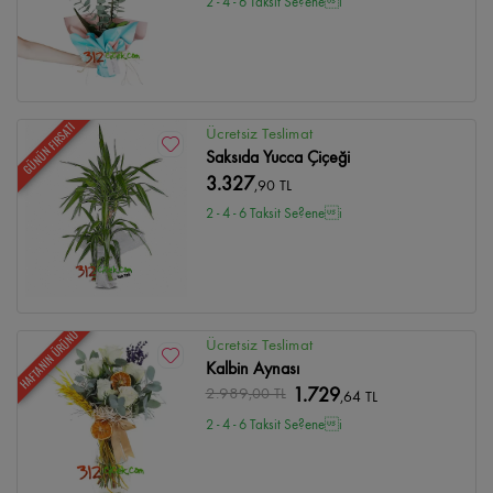
2 - 4 - 6 Taksit Se?enei
GÜNÜN FIRSATI
Ücretsiz Teslimat
Saksıda Yucca Çiçeği
3.327
,90 TL
2 - 4 - 6 Taksit Se?enei
HAFTANIN ÜRÜNÜ
Ücretsiz Teslimat
Kalbin Aynası
2.989
,00 TL
1.729
,64 TL
2 - 4 - 6 Taksit Se?enei