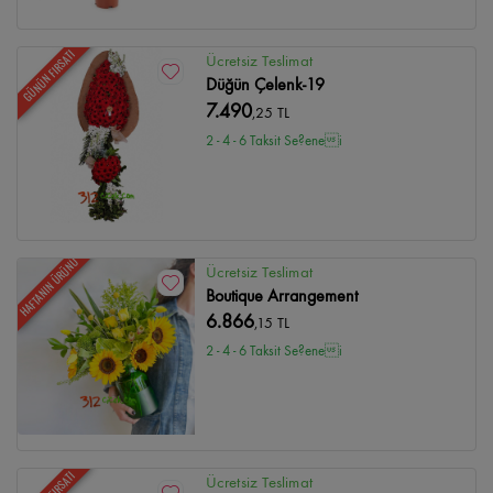
GÜNÜN FIRSATI
Ücretsiz Teslimat
Düğün Çelenk-19
7.490
,25 TL
2 - 4 - 6 Taksit Se?enei
HAFTANIN ÜRÜNÜ
Ücretsiz Teslimat
Boutique Arrangement
6.866
,15 TL
2 - 4 - 6 Taksit Se?enei
Ücretsiz Teslimat