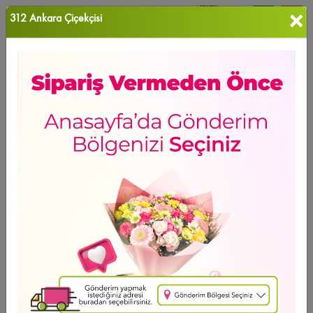
×
312 Ankara Çiçekçisi
0
Favori Ü...
Ana Sayfa
ANKARA ÇİÇEK
Bahçelievler Çiçekçi
Ürün Grubu
Sıralama
Bahçelievler Çiçekçi
GÜNÜN FIRSATI
Ücretsiz Teslimat
Soft Year Rose
2.253
,37 TL
2 - 4 - 6 Taksit Se?enei