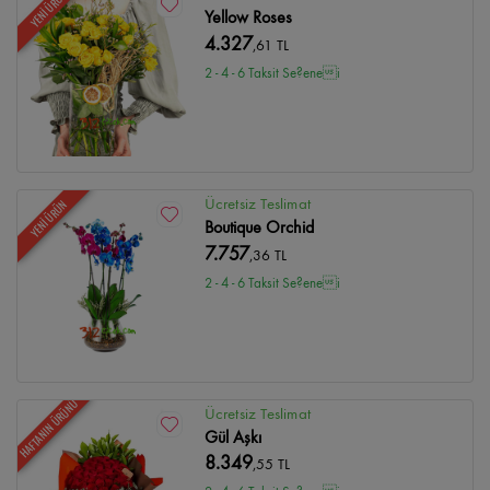
YENİ ÜRÜN
Yellow Roses
4.327
,61 TL
2 - 4 - 6 Taksit Se?enei
Ücretsiz Teslimat
YENİ ÜRÜN
Boutique Orchid
7.757
,36 TL
2 - 4 - 6 Taksit Se?enei
HAFTANIN ÜRÜNÜ
Ücretsiz Teslimat
Gül Aşkı
8.349
,55 TL