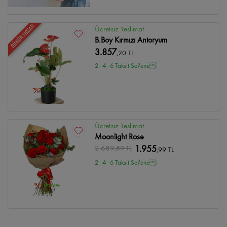
GÜNÜN FIRSATI
Ücretsiz Teslimat
B.Boy Kırmızı Antoryum
3.857
,20 TL
2 - 4 - 6 Taksit Se?enei
Ücretsiz Teslimat
Moonlight Rose
2.689
,89 TL
1.955
,99 TL
2 - 4 - 6 Taksit Se?enei