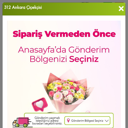
×
312 Ankara Çiçekçisi
0
Favori Ü...
Ana Sayfa
ANKARA ÇİÇEK
Etlik Şehir Hastanesi Çiçekçi
Ürün Grubu
Sıralama
Etlik Şehir Hastanesi Çiçekçi
GÜNÜN FIRSATI
Ücretsiz Teslimat
Peony Bouquet
13.361
,14 TL
2 - 4 - 6 Taksit Se?enei