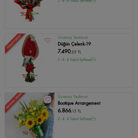
2 - 4 - 6 Taksit Se?enei
GÜNÜN FIRSATI
Ücretsiz Teslimat
Düğün Çelenk-19
7.490
,25 TL
2 - 4 - 6 Taksit Se?enei
HAFTANIN ÜRÜNÜ
Ücretsiz Teslimat
Boutique Arrangement
6.866
,15 TL
2 - 4 - 6 Taksit Se?enei