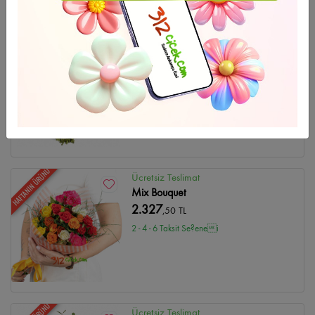
HAFTANIN ÜRÜNÜ
Ücretsiz Teslimat
Düğün Çelenk-10
4.748
,47 TL
2 - 4 - 6 Taksit Se?enei
HAFTANIN ÜRÜNÜ
Ücretsiz Teslimat
Mix Bouquet
2.327
,50 TL
2 - 4 - 6 Taksit Se?enei
Ücretsiz Teslimat