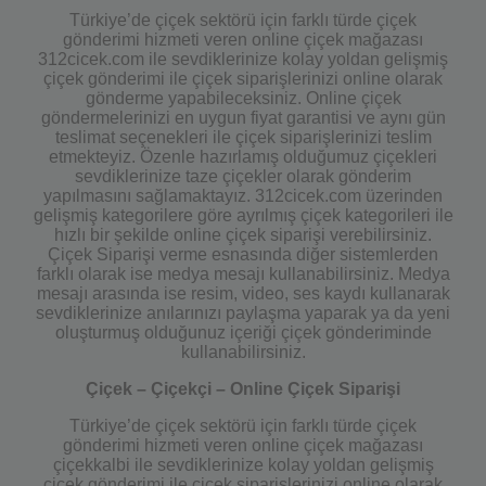
Türkiye’de çiçek sektörü için farklı türde çiçek
gönderimi hizmeti veren online çiçek mağazası
312cicek.com ile sevdiklerinize kolay yoldan gelişmiş
çiçek gönderimi ile çiçek siparişlerinizi online olarak
gönderme yapabileceksiniz. Online çiçek
göndermelerinizi en uygun fiyat garantisi ve aynı gün
teslimat seçenekleri ile çiçek siparişlerinizi teslim
etmekteyiz. Özenle hazırlamış olduğumuz çiçekleri
sevdiklerinize taze çiçekler olarak gönderim
yapılmasını sağlamaktayız. 312cicek.com üzerinden
gelişmiş kategorilere göre ayrılmış çiçek kategorileri ile
hızlı bir şekilde online çiçek siparişi verebilirsiniz.
Çiçek Siparişi verme esnasında diğer sistemlerden
farklı olarak ise medya mesajı kullanabilirsiniz. Medya
mesajı arasında ise resim, video, ses kaydı kullanarak
sevdiklerinize anılarınızı paylaşma yaparak ya da yeni
oluşturmuş olduğunuz içeriği çiçek gönderiminde
kullanabilirsiniz.
Çiçek – Çiçekçi – Online Çiçek Siparişi
Türkiye’de çiçek sektörü için farklı türde çiçek
gönderimi hizmeti veren online çiçek mağazası
çiçekkalbi ile sevdiklerinize kolay yoldan gelişmiş
çiçek gönderimi ile çiçek siparişlerinizi online olarak