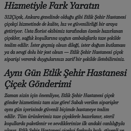
Hizmetiyle Fark Yaratın
312Çiçek
, Ankara genelinde olduğu gibi
Etlik Şehir Hastanesi
çiçekçi
hizmetinde de kalite, hız ve güvenilirliği bir araya
getiriyor. Usta florist ekibimiz tarafından özenle hazırlanan
çiçekler, sağlık koşullarına uygun ambalajlarla taze şekilde
teslim edilir. İster geçmiş olsun dileği, ister doğum kutlaması
ya da sevgi dolu bir jest olsun —
Etlik Şehir Hastanesi çiçek
siparişi
vererek duygularınızı zarif bir şekilde iletebilirsiniz.
Aynı Gün Etlik Şehir Hastanesi
Çiçek Gönderimi
Zaman sizin için önemliyse,
Etlik Şehir Hastanesi çiçek
gönder
hizmetimiz tam size göre! Sabah verilen siparişler
aynı gün içerisinde güvenli biçimde hastaneye teslim
edilir. Tüm ürünlerimiz taze çiçeklerle hazırlanır, steril
koşullarda paketlenir ve sevdiklerinize ilk andaki canlılığıyla
ulaşır.
Etlik Şehir Hastanesi çiçekçi
farkıyla hızlı, güvenli ve