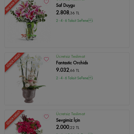
HAFTANIN ÜRÜNÜ
Saf Duygu
2.808
,36 TL
2 - 4 - 6 Taksit Se?enei
GÜNÜN FIRSATI
Ücretsiz Teslimat
Fantastic Orchids
9.032
,66 TL
2 - 4 - 6 Taksit Se?enei
GÜNÜN FIRSATI
Ücretsiz Teslimat
Sevgimiz İçin
2.000
,22 TL