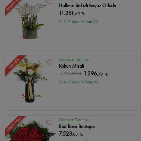
HAFTANIN ÜRÜNÜ
Holland Sekizli Beyaz Orkide
11.261
,65 TL
2 - 4 - 6 Taksit Se?enei
Ücretsiz Teslimat
YENİ ÜRÜN
Kokun Misali
1.898
,00 TL
1.396
,39 TL
2 - 4 - 6 Taksit Se?enei
GÜNÜN FIRSATI
Ücretsiz Teslimat
Red Rose Boutique
7.523
,83 TL