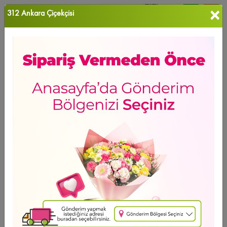
×
312 Ankara Çiçekçisi
0
Favori Ü...
Ana Sayfa
ANKARA ÇİÇEK
Next Level Çiçekçi
Ürün Grubu
Sıralama
Next Level Çiçekçi
GÜNÜN FIRSATI
Ücretsiz Teslimat
Peony Bouquet
13.361
,14 TL
2 - 4 - 6 Taksit Se?enei