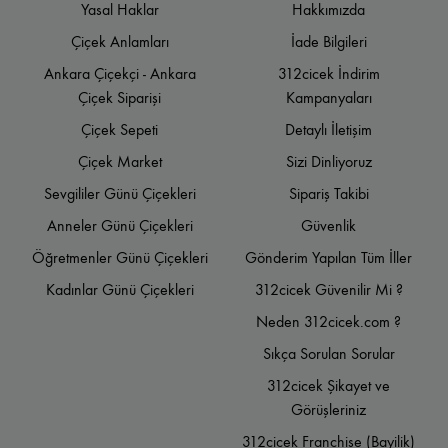
Yasal Haklar
Hakkımızda
Çiçek Anlamları
İade Bilgileri
Ankara Çiçekçi - Ankara
312cicek İndirim
Çiçek Siparişi
Kampanyaları
Çiçek Sepeti
Detaylı İletişim
Çiçek Market
Sizi Dinliyoruz
Sevgililer Günü Çiçekleri
Sipariş Takibi
Anneler Günü Çiçekleri
Güvenlik
Öğretmenler Günü Çiçekleri
Gönderim Yapılan Tüm İller
Kadınlar Günü Çiçekleri
312cicek Güvenilir Mi ?
Neden 312cicek.com ?
Sıkça Sorulan Sorular
312cicek Şikayet ve
Görüşleriniz
312cicek Franchise (Bayilik)