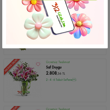
HAFTANIN ÜRÜNÜ
Ücretsiz Teslimat
Düğün Çelenk-10
4.748
,47 TL
2 - 4 - 6 Taksit Se?enei
HAFTANIN ÜRÜNÜ
Ücretsiz Teslimat
Saf Duygu
2.808
,36 TL
2 - 4 - 6 Taksit Se?enei
Ücretsiz Teslimat