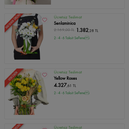
HAFTANIN ÜRÜNÜ
Ücretsiz Teslimat
Senlaminica
2.169
,00 TL
1.382
,28 TL
2 - 4 - 6 Taksit Se?enei
Ücretsiz Teslimat
YENİ ÜRÜN
Yellow Roses
4.327
,61 TL
2 - 4 - 6 Taksit Se?enei
Ücretsiz Teslimat