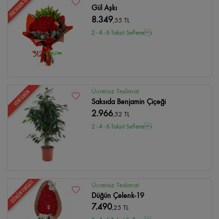
HAFTANIN ÜRÜNÜ
Gül Aşkı
8.349
,55 TL
2 - 4 - 6 Taksit Se?enei
Ücretsiz Teslimat
YENİ ÜRÜN
Saksıda Benjamin Çiçeği
2.966
,52 TL
2 - 4 - 6 Taksit Se?enei
GÜNÜN FIRSATI
Ücretsiz Teslimat
Düğün Çelenk-19
7.490
,25 TL