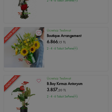
2 - 4 - 6 Taksit Se?enei
HAFTANIN ÜRÜNÜ
Ücretsiz Teslimat
Boutique Arrangement
6.866
,15 TL
2 - 4 - 6 Taksit Se?enei
GÜNÜN FIRSATI
Ücretsiz Teslimat
B.Boy Kırmızı Antoryum
3.857
,20 TL
2 - 4 - 6 Taksit Se?enei