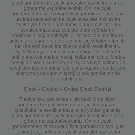
çiçek gönderimi ile çiçek siparişlerinizi online olarak
gönderme yapabileceksiniz. Online çiçek
göndermelerinizi en uygun fiyat garantisi ve aynı gün
teslimat seçenekleri ile çiçek siparişlerinizi teslim
etmekteyiz. Özenle hazırlamış olduğumuz çiçekleri
sevdiklerinize taze çiçekler olarak gönderim
yapılmasını sağlamaktayız. 312cicek.com üzerinden
gelişmiş kategorilere göre ayrılmış çiçek kategorileri ile
hızlı bir şekilde online çiçek siparişi verebilirsiniz.
Çiçek Siparişi verme esnasında diğer sistemlerden
farklı olarak ise medya mesajı kullanabilirsiniz. Medya
mesajı arasında ise resim, video, ses kaydı kullanarak
sevdiklerinize anılarınızı paylaşma yaparak ya da yeni
oluşturmuş olduğunuz içeriği çiçek gönderiminde
kullanabilirsiniz.
Çiçek – Çiçekçi – Online Çiçek Siparişi
Türkiye’de çiçek sektörü için farklı türde çiçek
gönderimi hizmeti veren online çiçek mağazası
çiçekkalbi ile sevdiklerinize kolay yoldan gelişmiş
çiçek gönderimi ile çiçek siparişlerinizi online olarak
gönderme yapabileceksiniz. Online çiçek
göndermelerinizi en uygun fiyat garantisi ve aynı gün
teslimat seçenekleri ile çiçek siparişlerinizi teslim