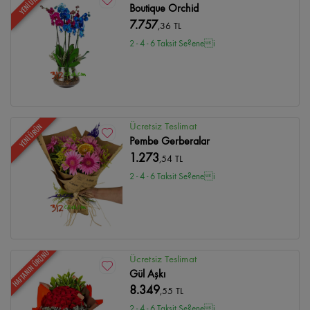
YENİ ÜRÜN
Boutique Orchid
7.757
,36 TL
2 - 4 - 6 Taksit Se?enei
Ücretsiz Teslimat
YENİ ÜRÜN
Pembe Gerberalar
1.273
,54 TL
2 - 4 - 6 Taksit Se?enei
HAFTANIN ÜRÜNÜ
Ücretsiz Teslimat
Gül Aşkı
8.349
,55 TL
2 - 4 - 6 Taksit Se?enei