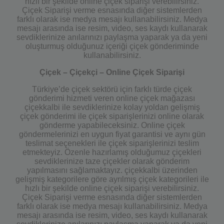
hızlı bir şekilde online çiçek siparişi verebilirsiniz.
Çiçek Siparişi verme esnasında diğer sistemlerden
farklı olarak ise medya mesajı kullanabilirsiniz. Medya
mesajı arasında ise resim, video, ses kaydı kullanarak
sevdiklerinize anılarınızı paylaşma yaparak ya da yeni
oluşturmuş olduğunuz içeriği çiçek gönderiminde
kullanabilirsiniz.
Çiçek – Çiçekçi – Online Çiçek Siparişi
Türkiye’de çiçek sektörü için farklı türde çiçek
gönderimi hizmeti veren online çiçek mağazası
çiçekkalbi ile sevdiklerinize kolay yoldan gelişmiş
çiçek gönderimi ile çiçek siparişlerinizi online olarak
gönderme yapabileceksiniz. Online çiçek
göndermelerinizi en uygun fiyat garantisi ve aynı gün
teslimat seçenekleri ile çiçek siparişlerinizi teslim
etmekteyiz. Özenle hazırlamış olduğumuz çiçekleri
sevdiklerinize taze çiçekler olarak gönderim
yapılmasını sağlamaktayız. çiçekkalbi üzerinden
gelişmiş kategorilere göre ayrılmış çiçek kategorileri ile
hızlı bir şekilde online çiçek siparişi verebilirsiniz.
Çiçek Siparişi verme esnasında diğer sistemlerden
farklı olarak ise medya mesajı kullanabilirsiniz. Medya
mesajı arasında ise resim, video, ses kaydı kullanarak