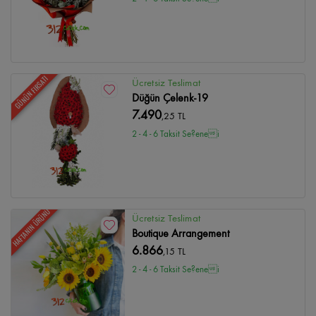
GÜNÜN FIRSATI
Ücretsiz Teslimat
Düğün Çelenk-19
7.490
,25 TL
2 - 4 - 6 Taksit Se?enei
HAFTANIN ÜRÜNÜ
Ücretsiz Teslimat
Boutique Arrangement
6.866
,15 TL
2 - 4 - 6 Taksit Se?enei