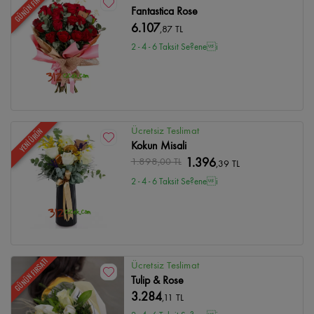
GÜNÜN FIRSATI
Fantastica Rose
6.107
,87 TL
2 - 4 - 6 Taksit Se?enei
Ücretsiz Teslimat
YENİ ÜRÜN
Kokun Misali
1.898
,00 TL
1.396
,39 TL
2 - 4 - 6 Taksit Se?enei
GÜNÜN FIRSATI
Ücretsiz Teslimat
Tulip & Rose
3.284
,11 TL