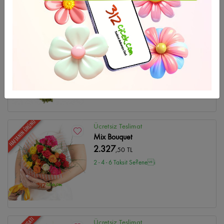
HAFTANIN ÜRÜNÜ
Ücretsiz Teslimat
Düğün Çelenk-10
4.748
,47 TL
2 - 4 - 6 Taksit Se?enei
HAFTANIN ÜRÜNÜ
Ücretsiz Teslimat
Mix Bouquet
2.327
,50 TL
2 - 4 - 6 Taksit Se?enei
Ücretsiz Teslimat