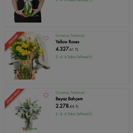
Ücretsiz Teslimat
YENİ ÜRÜN
Yellow Roses
4.327
,61 TL
2 - 4 - 6 Taksit Se?enei
GÜNÜN FIRSATI
Ücretsiz Teslimat
Beyaz Bahçem
2.278
,44 TL
2 - 4 - 6 Taksit Se?enei