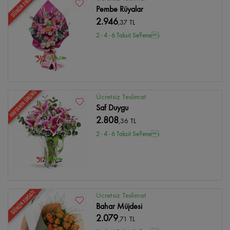
GÜNÜN FIRSATI
Pembe Rüyalar
2.946
,37 TL
2 - 4 - 6 Taksit Se?enei
HAFTANIN ÜRÜNÜ
Ücretsiz Teslimat
Saf Duygu
2.808
,36 TL
2 - 4 - 6 Taksit Se?enei
GÜNÜN FIRSATI
Ücretsiz Teslimat
Bahar Müjdesi
2.079
,71 TL