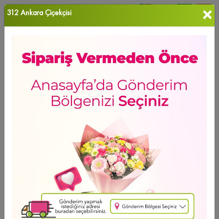
×
312 Ankara Çiçekçisi
0
Favori Ü...
Ana Sayfa
ANKARA ÇİÇEK
Yukarı Yurtçu Çiçekçi
Ürün Grubu
Sıralama
Yukarı Yurtçu Çiçekçi
GÜNÜN FIRSATI
Ücretsiz Teslimat
Peony Bouquet
13.361
,14 TL
2 - 4 - 6 Taksit Se?enei