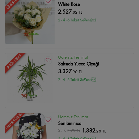
GÜNÜN FIRSATI
White Rose
2.527
,82 TL
2 - 4 - 6 Taksit Se?enei
GÜNÜN FIRSATI
Ücretsiz Teslimat
Saksıda Yucca Çiçeği
3.327
,90 TL
2 - 4 - 6 Taksit Se?enei
HAFTANIN ÜRÜNÜ
Ücretsiz Teslimat
Senlaminica
2.169
,00 TL
1.382
,28 TL
2 - 4 - 6 Taksit Se?enei