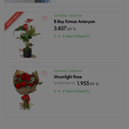
GÜNÜN FIRSATI
Ücretsiz Teslimat
B.Boy Kırmızı Antoryum
3.857
,20 TL
2 - 4 - 6 Taksit Se?enei
Ücretsiz Teslimat
Moonlight Rose
2.689
,89 TL
1.955
,99 TL
2 - 4 - 6 Taksit Se?enei