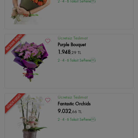
2 - 4 - 6 Taksit Se?enei
HAFTANIN ÜRÜNÜ
Ücretsiz Teslimat
Purple Bouquet
1.948
,29 TL
2 - 4 - 6 Taksit Se?enei
GÜNÜN FIRSATI
Ücretsiz Teslimat
Fantastic Orchids
9.032
,66 TL
2 - 4 - 6 Taksit Se?enei