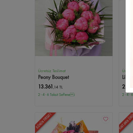
Ayçiçeği
Balgat Çiçekçi
Açılış/Tören
Etimesgut Çiçekç
Oran Çiçekçi
Ferforje Aranjmanlar
Eryaman Çiçekçi
Mevsim Çiçekleri
Sıhhıye Çiçekçi
Mini Orkide
Beytep
Anıtkabir Çiçekçi
One Tower Çiçekçi
Panora Çiçekçi
Ücretsiz Teslimat
Ücrets
Peony Bouquet
Lilyu
365AVM Çiçekçi
Pursaklar Çiçekçi
Akyurt Çiçekçi
Ka
13.361
2.36
,14 TL
2 - 4 - 6 Taksit Se?enei
2 - 4 -
Demetevler Çiçekçi
Yenimahalle Çiçekçi
Şentepe Çiçek
HAFTANIN ÜR
Altınpark Çiçekçi
Hasköy Çiçekçi
Seyranbağları Çiçekç
GÜNÜN FIRSATI
Mühye Çiçekçi
Taşpınar Çiçekçi
Tulumtaş Çiçekçi
İlk