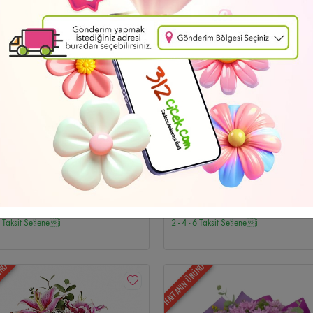
i
Düğün Çelenkleri
Emek Çiçekçi
Özür Dilerim
Batıkent Çiçekçi
Cenaze 
Cenaze Çelenkleri
İndirimli Çiçekler
Bahçelievler Çiçekçi
Ayın Fırsatları
Ul
e Çiçekçi
Beştepe Çiçekçi
Cebeci Çiçekçi
Söğütözü Çiçekçi
Siteler Çiçekç
Gordion Çiçekçi
Atakule Çiçekçi
Ankamall Çiçekçi
Kentpark Çiçekçi
Cepa
iz Teslimat
Ücretsiz Teslimat
m Sevdası
Düğün Çelenk-10
hraman Kazan Çiçekçi
Hüseyingazi Çiçekçi
Saray Çiçekçi
Karapürçek Çiçe
3
4.748
,10 TL
,47 TL
 6 Taksit Se?enei
2 - 4 - 6 Taksit Se?enei
çi
Gimat Çiçekçi
Ostim Çiçekçi
İvedik OSB Çiçekçi
Temelli Çiçekçi
Elva
ÜNÜ
HAFTANIN ÜRÜNÜ
i
Esat Çiçekçi
GOP Çiçekçi
Dikmen Çiçekçi
Sokullu Çiçekçi
Öveçler Çiç
er Çiçekçi
Keklikpınarı Çiçekçi
Ayrancı Çiçekçi
Kavaklıdere Çiçekçi
Hoşder