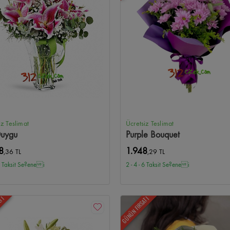
allesi Çiçekçi
Kırkkonaklar Çiçekçi
Armada Çiçekçi
Next Level Çiçekçi
G
amönü Çiçekçi
Aydınlıkevler Çiçekçi
Solfasol Çiçekçi
Güvenevler Çiçekçi
kçi
Yukarı Yurtçu Çiçekçi
İskitler Çiçekçi
Kazım Karabekir Çiçekçi
Mesa Kor
iz Teslimat
Ücretsiz Teslimat
Duygu
Purple Bouquet
8
1.948
,36 TL
,29 TL
 6 Taksit Se?enei
2 - 4 - 6 Taksit Se?enei
ATI
GÜNÜN FIRSATI