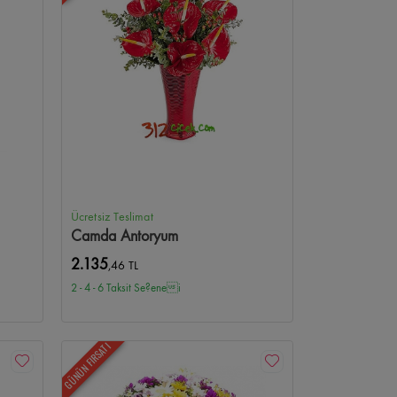
Ücretsiz Teslimat
Camda Antoryum
2.135
,46 TL
2 - 4 - 6 Taksit Se?enei
GÜNÜN FIRSATI