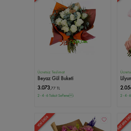
Ücretsiz Teslimat
Ücrets
Beyaz Gül Buketi
Lilyu
3.073
2.05
,77 TL
2 - 4 - 6 Taksit Se?enei
2 - 4 -
HAFTANIN ÜR
YENİ ÜRÜN