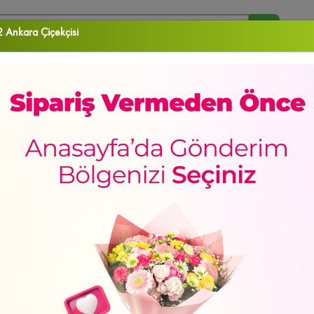
 Ankara Çiçekçisi
arananlar :
Orkide
Papatya
Gül
Vazo Çiçekleri
Aranjman
RA ÇİÇEK
DOĞUM GÜNÜ
DÜĞÜN & AÇILIŞ ÇELENKLERİ
ORKİDELER
EKLER
Sevgiliye
Doğum Günü
Meyve Sepetleri
Gül Kutuları
Lilyum&Kaz
de
Yeni Bebek
Kalp Kutuda Güller
Kutu Çiçekler
Çukurambar Çiçekçi
Sa
sun
Hediye Kutuları
Papatya
Mamak Çiçekçi
Papatya & Gerbera
Özür Di
HAFTANIN ÜRÜNÜ
yan Güller
Güller
Çayyolu Çiçekçi
Şebboy/Lisyantus
Sevgiliye Hediye
N
ca Çiçekçi
Çiçek Buketleri
Altındağ Çiçekçi
İçimden Geldi
Yaşamkent Çiçe