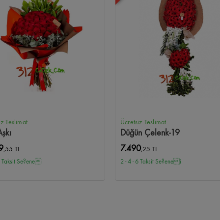
iz Teslimat
Ücretsiz Teslimat
şkı
Düğün Çelenk-19
9
7.490
,55 TL
,25 TL
 6 Taksit Se?enei
2 - 4 - 6 Taksit Se?enei