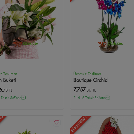
iz Teslimat
Ücretsiz Teslimat
m Buketi
Boutique Orchid
6
7.757
,78 TL
,36 TL
 6 Taksit Se?enei
2 - 4 - 6 Taksit Se?enei
ÜNÜ
GÜNÜN FIRSATI