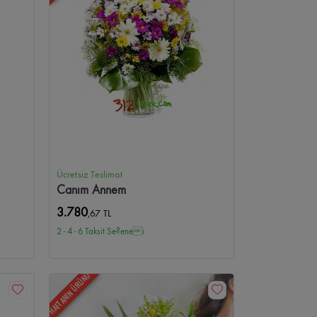
Ücretsiz Teslimat
Canım Annem
3.780
,67 TL
2 - 4 - 6 Taksit Se?enei
HAFTANIN ÜRÜNÜ