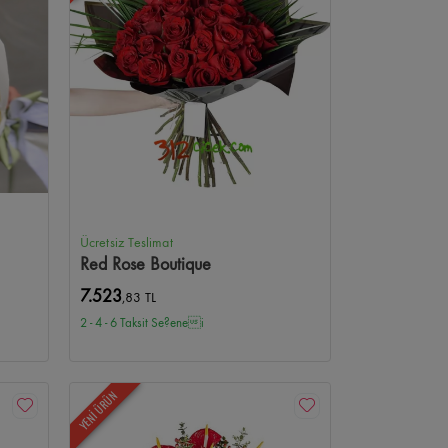
Ücretsiz Teslimat
Red Rose Boutique
7.523
,83 TL
2 - 4 - 6 Taksit Se?enei
YENİ ÜRÜN