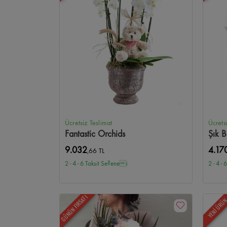
Ücretsiz Teslimat
Ücrets
Fantastic Orchids
Şık B
9.032
4.17
,66 TL
2 - 4 - 6 Taksit Se?enei
2 - 4 -
GÜNÜN FIRSATI
YENİ ÜRÜ