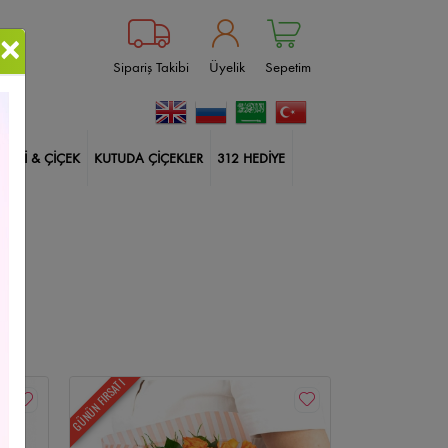
×
Sipariş Takibi
Üyelik
Sepetim
BİTKİ & ÇİÇEK
KUTUDA ÇİÇEKLER
312 HEDİYE
ablanka
Çankaya Çiçekçi
Güller
Doğum Günü
ksı Çiçekleri
İçimden Geldi
Harf Kutuda Güller
lerim
Balonlu Kutuda Güller
14 Şubat Çiçekleri
Size Özel
Yıldönümü
Sincan Çiçekçi
GÜNÜN FIRSATI
kçi
Çiçek Aranjmanları
Etlik Çiçekçi
Geçmiş Olsun