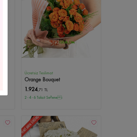
Çelenkleri
Yıldız Çiçekçi
Yeni Bebek/Doğum
us Çiçekçi
Kişiye Özel Çiçekler
Bilkent Çiçekçi
i
Beysukent Çiçekçi
Anıttepe Çiçekçi
 Çiçekçi
Anteres Çiçekçi
Optimum Çiçekçi
Ücretsiz Teslimat
Orange Bouquet
kçi
Atapark Çiçekçi
Ufuktepe Çiçekçi
1.924
,71 TL
2 - 4 - 6 Taksit Se?enei
nkent Çiçekçi
Kurtuluş Çiçekçi
Kolej Çiçekçi
HAFTANIN ÜRÜNÜ
ekçi
Çetinemeç Çiçekçi
Ahlatlıbel Çiçekçi
e Çiçekçi
Turan Güneş Çiçekçi
Tunalı Çiçekçi