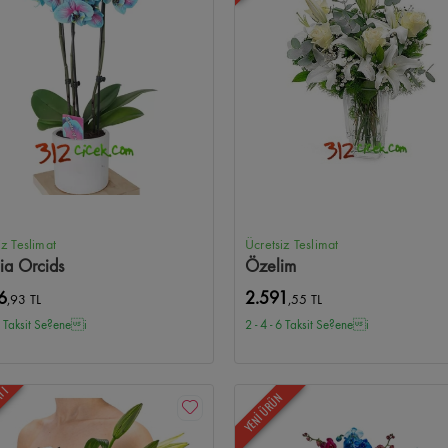
iz Teslimat
Ücretsiz Teslimat
ia Orcids
Özelim
6
2.591
,93 TL
,55 TL
 6 Taksit Se?enei
2 - 4 - 6 Taksit Se?enei
ATI
YENİ ÜRÜN