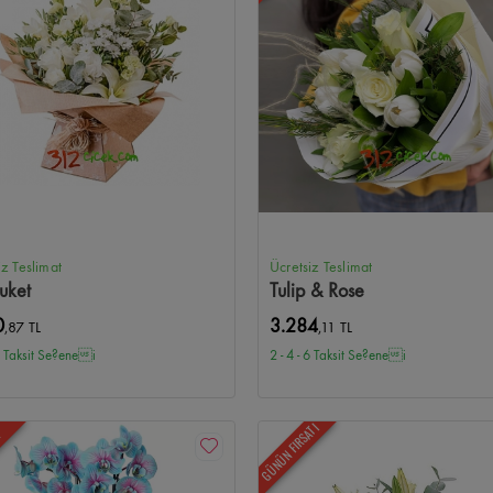
iz Teslimat
Ücretsiz Teslimat
uket
Tulip & Rose
0
3.284
,87 TL
,11 TL
 6 Taksit Se?enei
2 - 4 - 6 Taksit Se?enei
GÜNÜN FIRSATI
N