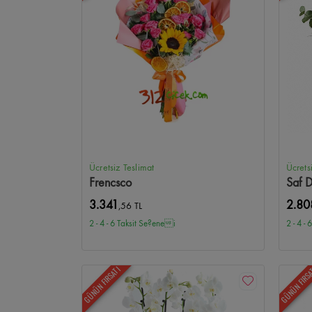
Tunalı Hilmi Çiçekçi
Birlik Mahallesi Çiçekçi
Sancak Mah
Etlik Şehir Hastanesi Çiçekçi
Samanpazarı Çiçekçi
Ham
Güvercinlik Çiçekçi
Alacaatlı Çiçekçi
Toki Turkuaz Çiçe
Ücretsiz Teslimat
Ücrets
Frencsco
Saf 
3.341
2.80
,56 TL
2 - 4 - 6 Taksit Se?enei
2 - 4 -
GÜNÜN FIRSATI
GÜNÜN FIRS