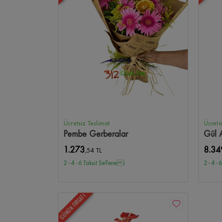
Ücretsiz Teslimat
Ücrets
Pembe Gerberalar
Gül A
1.273
8.34
,54 TL
2 - 4 - 6 Taksit Se?enei
2 - 4 -
GÜNÜN FIRSATI