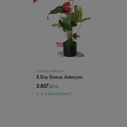
Ücretsiz Teslimat
B.Boy Kırmızı Antoryum
3.857
,20 TL
2 - 4 - 6 Taksit Se?enei