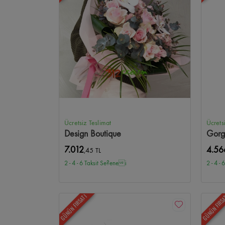
Ücretsiz Teslimat
Ücrets
Design Boutique
Gorg
7.012
4.56
,45 TL
2 - 4 - 6 Taksit Se?enei
2 - 4 -
GÜNÜN FIRSATI
GÜNÜN FIRS