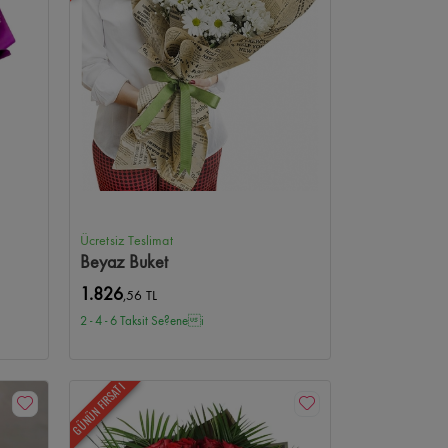
aleria Çiçekçi
Bilkent Şehir Hastanesi Çiçekçi
Gülveren Çiçekçi
Gülseren Çiçekçi
AOÇ Çiçekçi
u Çiçekçi
Ücretsiz Teslimat
Beyaz Buket
1.826
,56 TL
2 - 4 - 6 Taksit Se?enei
GÜNÜN FIRSATI