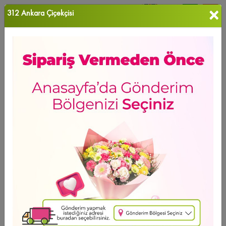
×
312 Ankara Çiçekçisi
0
Favori Ü...
Ana Sayfa
10 MAYIS ANNELER GÜNÜ
Lilyum&Kazablanka
Ürün Grubu
Sıralama
Lilyum&Kazablanka
Ücretsiz Teslimat
YENİ ÜRÜN
Lilyum Sevdası
2.363
,10 TL
2 - 4 - 6 Taksit Se?enei