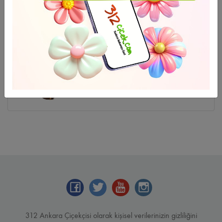
HAFTANIN ÜRÜNÜ
Ücretsiz Teslimat
Lilyum Aşkı
2.305
,96 TL
2 - 4 - 6 Taksit Se?enei
312 Ankara Çiçekçisi olarak kişisel verilerinizin gizliliğini