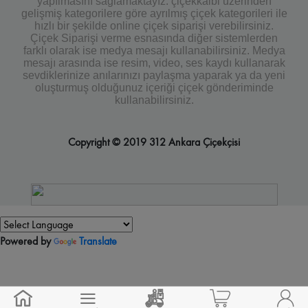
yapılmasını sağlamaktayız. çiçekkalbi üzerinden
gelişmiş kategorilere göre ayrılmış çiçek kategorileri ile
hızlı bir şekilde online çiçek siparişi verebilirsiniz.
Çiçek Siparişi verme esnasında diğer sistemlerden
farklı olarak ise medya mesajı kullanabilirsiniz. Medya
mesajı arasında ise resim, video, ses kaydı kullanarak
sevdiklerinize anılarınızı paylaşma yaparak ya da yeni
oluşturmuş olduğunuz içeriği çiçek gönderiminde
kullanabilirsiniz.
Copyright © 2019 312 Ankara Çiçekçisi
Powered by
Translate