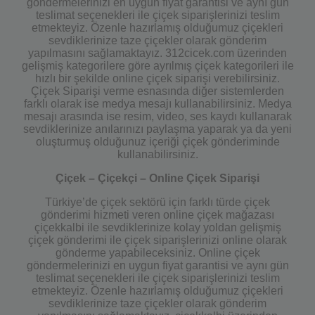
göndermelerinizi en uygun fiyat garantisi ve aynı gün
teslimat seçenekleri ile çiçek siparişlerinizi teslim
etmekteyiz. Özenle hazırlamış olduğumuz çiçekleri
sevdiklerinize taze çiçekler olarak gönderim
yapılmasını sağlamaktayız. 312cicek.com üzerinden
gelişmiş kategorilere göre ayrılmış çiçek kategorileri ile
hızlı bir şekilde online çiçek siparişi verebilirsiniz.
Çiçek Siparişi verme esnasında diğer sistemlerden
farklı olarak ise medya mesajı kullanabilirsiniz. Medya
mesajı arasında ise resim, video, ses kaydı kullanarak
sevdiklerinize anılarınızı paylaşma yaparak ya da yeni
oluşturmuş olduğunuz içeriği çiçek gönderiminde
kullanabilirsiniz.
Çiçek – Çiçekçi – Online Çiçek Siparişi
Türkiye’de çiçek sektörü için farklı türde çiçek
gönderimi hizmeti veren online çiçek mağazası
çiçekkalbi ile sevdiklerinize kolay yoldan gelişmiş
çiçek gönderimi ile çiçek siparişlerinizi online olarak
gönderme yapabileceksiniz. Online çiçek
göndermelerinizi en uygun fiyat garantisi ve aynı gün
teslimat seçenekleri ile çiçek siparişlerinizi teslim
etmekteyiz. Özenle hazırlamış olduğumuz çiçekleri
sevdiklerinize taze çiçekler olarak gönderim