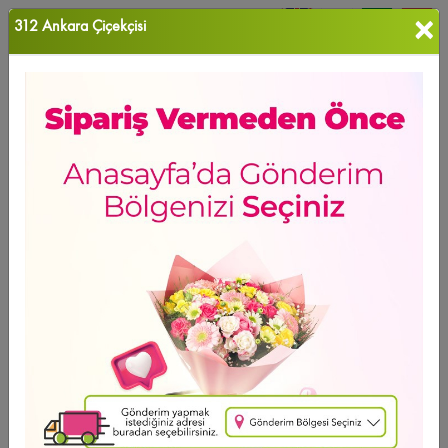
×
312 Ankara Çiçekçisi
0
Favori Ü...
Ana Sayfa
KUTUDA ÇİÇEKLER
Kalp Kutuda Güller
Ürün Grubu
Sıralama
Kalp Kutuda Güller
Ürün Bulunamadı...