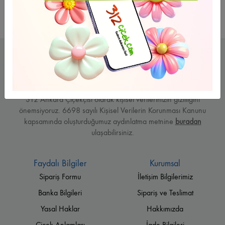
312 Ankara Çiçekçisi olarak kişisel verilerinizin gizliliğini
önemsiyoruz. 6698 sayılı Kişisel Verilerin Korunması Kanunu
kapsamında oluşturduğumuz aydınlatma metnine
buradan
ulaşabilirsiniz.
Faydalı Bilgiler
Kurumsal
Sipariş Formu
İletişim Bilgilerimiz
Banka Bilgileri
Sipariş ve Teslimat
Yasal Haklar
Hakkımızda
Çiçek Anlamları
İade Bilgileri