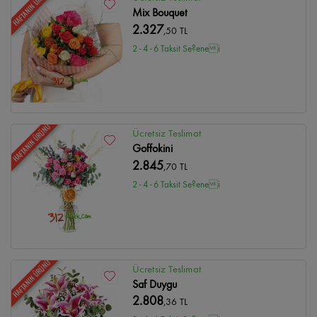
HAFTANIN ÜRÜNÜ
Mix Bouquet
2.327
,50 TL
2 - 4 - 6 Taksit Se?enei
HAFTANIN ÜRÜNÜ
Ücretsiz Teslimat
Goffokini
2.845
,70 TL
2 - 4 - 6 Taksit Se?enei
HAFTANIN ÜRÜNÜ
Ücretsiz Teslimat
Saf Duygu
2.808
,36 TL