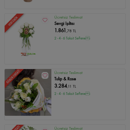
Ücretsiz Teslimat
YENİ ÜRÜN
Sevgi Işıltısı
1.861
,78 TL
2 - 4 - 6 Taksit Se?enei
GÜNÜN FIRSATI
Ücretsiz Teslimat
Tulip & Rose
3.284
,11 TL
2 - 4 - 6 Taksit Se?enei
Ücretsiz Teslimat