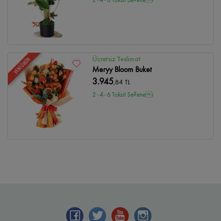
Ücretsiz Teslimat
YENİ ÜRÜN
Meryy Bloom Buket
3.945
,84 TL
2 - 4 - 6 Taksit Se?enei