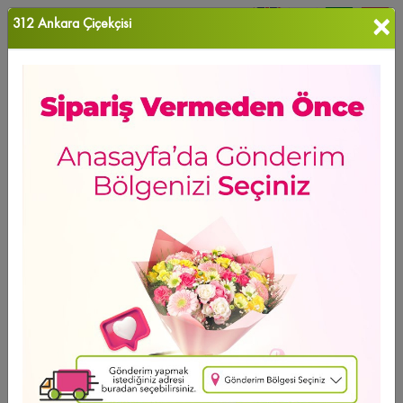
×
312 Ankara Çiçekçisi
0
Favori Ü...
Ana Sayfa
ANKARA ÇİÇEK
Batıkent Çiçekçi
Ürün Grubu
Sıralama
Batıkent Çiçekçi
GÜNÜN FIRSATI
Ücretsiz Teslimat
Soft Year Rose
2.253
,37 TL
2 - 4 - 6 Taksit Se?enei