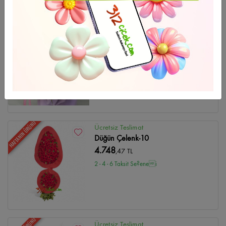
GÜNÜN FIRSATI
Ücretsiz Teslimat
Peony Bouquet
13.361
,14 TL
2 - 4 - 6 Taksit Se?enei
HAFTANIN ÜRÜNÜ
Ücretsiz Teslimat
Düğün Çelenk-10
4.748
,47 TL
2 - 4 - 6 Taksit Se?enei
Ücretsiz Teslimat