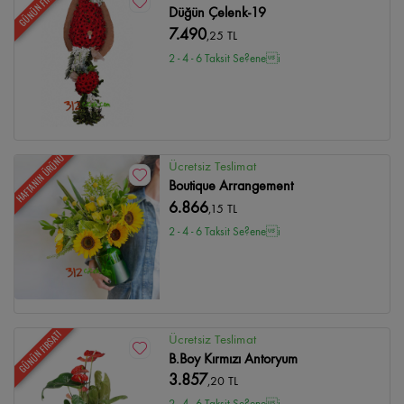
GÜNÜN FIRSATI
Düğün Çelenk-19
7.490
,25 TL
2 - 4 - 6 Taksit Se?enei
HAFTANIN ÜRÜNÜ
Ücretsiz Teslimat
Boutique Arrangement
6.866
,15 TL
2 - 4 - 6 Taksit Se?enei
GÜNÜN FIRSATI
Ücretsiz Teslimat
B.Boy Kırmızı Antoryum
3.857
,20 TL
2 - 4 - 6 Taksit Se?enei