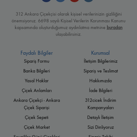
312 Ankara Çiçekçisi olarak kişisel verilerinizin gizliliğini
önemsiyoruz. 6698 sayılı Kişisel Verilerin Korunması Kanunu
kapsamında oluşturduğumuz aydınlatma metnine
buradan
ulaşabilirsiniz.
Faydalı Bilgiler
Kurumsal
Sipariş Formu
İletişim Bilgilerimiz
Banka Bilgileri
Sipariş ve Teslimat
Yasal Haklar
Hakkımızda
Çiçek Anlamları
İade Bilgileri
Ankara Çiçekçi - Ankara
312cicek İndirim
Çiçek Siparişi
Kampanyaları
Çiçek Sepeti
Detaylı İletişim
Çiçek Market
Sizi Dinliyoruz
Sevgililer Günü Çiçekleri
Sipariş Takibi