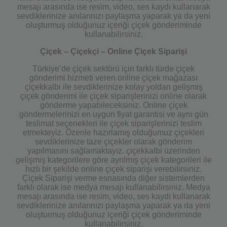
mesajı arasında ise resim, video, ses kaydı kullanarak
sevdiklerinize anılarınızı paylaşma yaparak ya da yeni
oluşturmuş olduğunuz içeriği çiçek gönderiminde
kullanabilirsiniz.
Çiçek – Çiçekçi – Online Çiçek Siparişi
Türkiye’de çiçek sektörü için farklı türde çiçek
gönderimi hizmeti veren online çiçek mağazası
çiçekkalbi ile sevdiklerinize kolay yoldan gelişmiş
çiçek gönderimi ile çiçek siparişlerinizi online olarak
gönderme yapabileceksiniz. Online çiçek
göndermelerinizi en uygun fiyat garantisi ve aynı gün
teslimat seçenekleri ile çiçek siparişlerinizi teslim
etmekteyiz. Özenle hazırlamış olduğumuz çiçekleri
sevdiklerinize taze çiçekler olarak gönderim
yapılmasını sağlamaktayız. çiçekkalbi üzerinden
gelişmiş kategorilere göre ayrılmış çiçek kategorileri ile
hızlı bir şekilde online çiçek siparişi verebilirsiniz.
Çiçek Siparişi verme esnasında diğer sistemlerden
farklı olarak ise medya mesajı kullanabilirsiniz. Medya
mesajı arasında ise resim, video, ses kaydı kullanarak
sevdiklerinize anılarınızı paylaşma yaparak ya da yeni
oluşturmuş olduğunuz içeriği çiçek gönderiminde
kullanabilirsiniz.