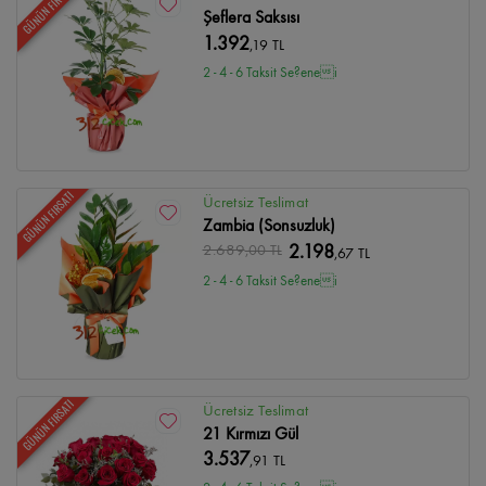
GÜNÜN FIRSATI
Şeflera Saksısı
1.392
,19 TL
2 - 4 - 6 Taksit Se?enei
GÜNÜN FIRSATI
Ücretsiz Teslimat
Zambia (Sonsuzluk)
2.689
,00 TL
2.198
,67 TL
2 - 4 - 6 Taksit Se?enei
GÜNÜN FIRSATI
Ücretsiz Teslimat
21 Kırmızı Gül
3.537
,91 TL