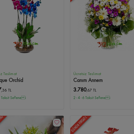
iz Teslimat
Ücretsiz Teslimat
ique Orchid
Canım Annem
7
3.780
,36 TL
,67 TL
 6 Taksit Se?enei
2 - 4 - 6 Taksit Se?enei
ÜNÜ
GÜNÜN FIRSATI