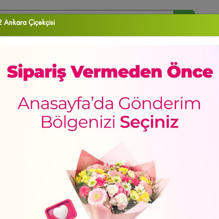
 Ankara Çiçekçisi
arananlar :
Orkide
Papatya
Gül
Vazo Çiçekleri
Aranjman
RA ÇİÇEK
DOĞUM GÜNÜ
DÜĞÜN & AÇILIŞ ÇELENKLERİ
ORKİDELER
EKLER
Sevgiliye
Doğum Günü
Meyve Sepetleri
Gül Kutuları
Lilyum&Kaz
de
Yeni Bebek
Kalp Kutuda Güller
Kutu Çiçekler
Çukurambar Çiçekçi
Sa
sun
Hediye Kutuları
Papatya
Mamak Çiçekçi
Papatya & Gerbera
Özür Di
ÜNÜ
yan Güller
Güller
Çayyolu Çiçekçi
Şebboy/Lisyantus
Sevgiliye Hediye
GÜNÜN FIRSATI
ca Çiçekçi
Çiçek Buketleri
Altındağ Çiçekçi
İçimden Geldi
Yaşamkent Çiçe