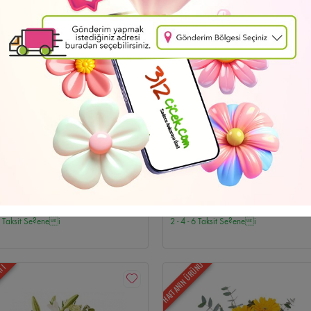
i
Düğün Çelenkleri
Emek Çiçekçi
Özür Dilerim
Batıkent Çiçekçi
Cenaze 
Cenaze Çelenkleri
İndirimli Çiçekler
Bahçelievler Çiçekçi
Ayın Fırsatları
Ul
e Çiçekçi
Beştepe Çiçekçi
Cebeci Çiçekçi
Söğütözü Çiçekçi
Siteler Çiçekç
Gordion Çiçekçi
Atakule Çiçekçi
Ankamall Çiçekçi
Kentpark Çiçekçi
Cepa
iz Teslimat
Ücretsiz Teslimat
n Çelenk-10
Pembe Rüyalar
hraman Kazan Çiçekçi
Hüseyingazi Çiçekçi
Saray Çiçekçi
Karapürçek Çiçe
8
2.946
,47 TL
,37 TL
 6 Taksit Se?enei
2 - 4 - 6 Taksit Se?enei
çi
Gimat Çiçekçi
Ostim Çiçekçi
İvedik OSB Çiçekçi
Temelli Çiçekçi
Elva
HAFTANIN ÜRÜNÜ
i
Esat Çiçekçi
GOP Çiçekçi
Dikmen Çiçekçi
Sokullu Çiçekçi
Öveçler Çiç
ATI
er Çiçekçi
Keklikpınarı Çiçekçi
Ayrancı Çiçekçi
Kavaklıdere Çiçekçi
Hoşder