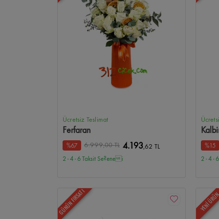
Ücretsiz Teslimat
Ücrets
Ferfaran
Kalbi
6.999
,00 TL
4.193
%67
%15
,62 TL
2 - 4 - 6 Taksit Se?enei
2 - 4 -
GÜNÜN FIRSATI
YENİ ÜRÜ