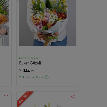
Ücretsiz Teslimat
Buket Güzeli
2.044
,52 TL
2 - 4 - 6 Taksit Se?enei
GÜNÜN FIRSATI