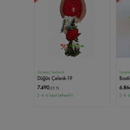
Ücretsiz Teslimat
Ücrets
Düğün Çelenk-19
Bout
7.490
6.86
,25 TL
2 - 4 - 6 Taksit Se?enei
2 - 4 -