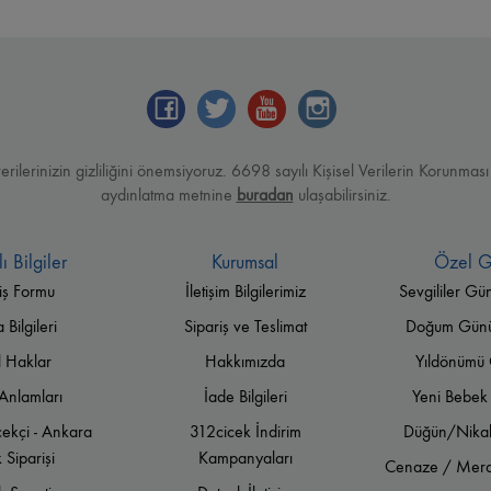
verilerinizin gizliliğini önemsiyoruz. 6698 sayılı Kişisel Verilerin Korun
aydınlatma metnine
buradan
ulaşabilirsiniz.
ı Bilgiler
Kurumsal
Özel G
iş Formu
İletişim Bilgilerimiz
Sevgililer Gü
Bilgileri
Sipariş ve Teslimat
Doğum Günü 
l Haklar
Hakkımızda
Yıldönümü 
Anlamları
İade Bilgileri
Yeni Bebek 
ekçi - Ankara
312cicek İndirim
Düğün/Nikah
 Siparişi
Kampanyaları
Cenaze / Meras