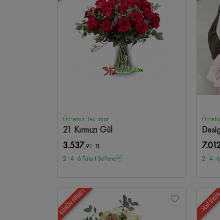
Ücretsiz Teslimat
Ücrets
21 Kırmızı Gül
Desi
3.537
7.01
,91 TL
2 - 4 - 6 Taksit Se?enei
2 - 4 -
GÜNÜN FIRSATI
YENİ ÜRÜ