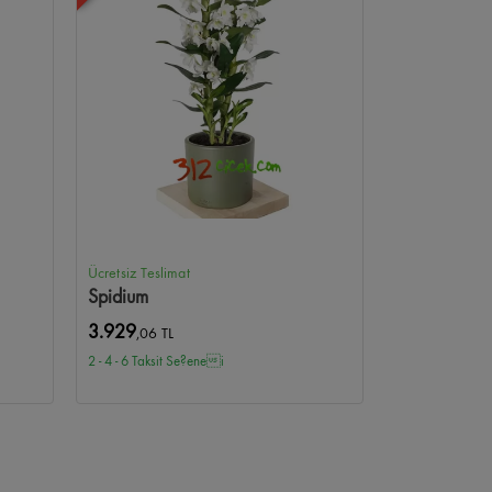
Ücretsiz Teslimat
Spidium
3.929
,06 TL
2 - 4 - 6 Taksit Se?enei