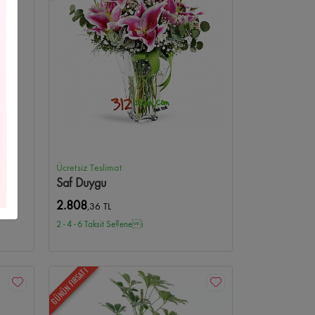
Çelenkleri
Yıldız Çiçekçi
Yeni Bebek/Doğum
us Çiçekçi
Kişiye Özel Çiçekler
Bilkent Çiçekçi
i
Beysukent Çiçekçi
Anıttepe Çiçekçi
 Çiçekçi
Anteres Çiçekçi
Optimum Çiçekçi
Ücretsiz Teslimat
Saf Duygu
kçi
Atapark Çiçekçi
Ufuktepe Çiçekçi
2.808
,36 TL
2 - 4 - 6 Taksit Se?enei
nkent Çiçekçi
Kurtuluş Çiçekçi
Kolej Çiçekçi
ekçi
Çetinemeç Çiçekçi
Ahlatlıbel Çiçekçi
GÜNÜN FIRSATI
e Çiçekçi
Turan Güneş Çiçekçi
Tunalı Çiçekçi