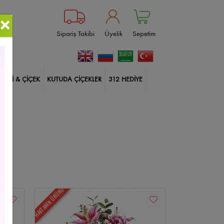
×
Sipariş Takibi
Üyelik
Sepetim
BİTKİ & ÇİÇEK
KUTUDA ÇİÇEKLER
312 HEDİYE
ablanka
Çankaya Çiçekçi
Güller
Doğum Günü
ksı Çiçekleri
İçimden Geldi
Harf Kutuda Güller
lerim
Balonlu Kutuda Güller
14 Şubat Çiçekleri
HAFTANIN ÜRÜNÜ
Size Özel
Yıldönümü
Sincan Çiçekçi
kçi
Çiçek Aranjmanları
Etlik Çiçekçi
Geçmiş Olsun