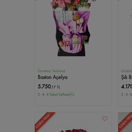
Tunalı Hilmi Çiçekçi
Birlik Mahallesi Çiçekçi
Sancak Mah
Etlik Şehir Hastanesi Çiçekçi
Samanpazarı Çiçekçi
Ham
Güvercinlik Çiçekçi
Alacaatlı Çiçekçi
Toki Turkuaz Çiçe
Ücretsiz Teslimat
Ücrets
Baston Açelya
Şık B
5.750
4.17
,17 TL
2 - 4 - 6 Taksit Se?enei
2 - 4 -
GÜNÜN FIRSATI
GÜNÜN FIRS