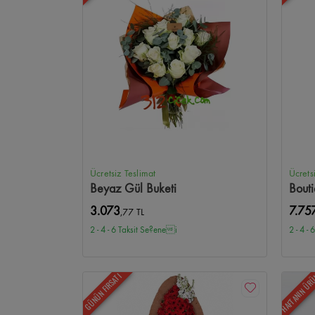
Ücretsiz Teslimat
Ücrets
Beyaz Gül Buketi
Bout
3.073
7.75
,77 TL
2 - 4 - 6 Taksit Se?enei
2 - 4 -
HAFTANIN ÜR
GÜNÜN FIRSATI