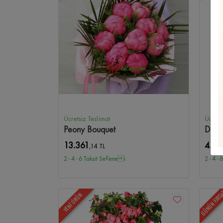
Ayçiçeği
Balgat Çiçekçi
Açılış/Tören
Etimesgut Çiçekç
Oran Çiçekçi
Ferforje Aranjmanlar
Eryaman Çiçekçi
Mevsim Çiçekleri
Sıhhıye Çiçekçi
Mini Orkide
Beytep
Anıtkabir Çiçekçi
One Tower Çiçekçi
Panora Çiçekçi
Ücretsiz Teslimat
Ücrets
Peony Bouquet
Düğü
365AVM Çiçekçi
Pursaklar Çiçekçi
Akyurt Çiçekçi
Ka
13.361
4.74
,14 TL
2 - 4 - 6 Taksit Se?enei
2 - 4 -
Demetevler Çiçekçi
Yenimahalle Çiçekçi
Şentepe Çiçek
Altınpark Çiçekçi
Hasköy Çiçekçi
Seyranbağları Çiçekç
GÜNÜN FIRS
YENİ ÜRÜN
Mühye Çiçekçi
Taşpınar Çiçekçi
Tulumtaş Çiçekçi
İlk