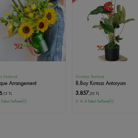
iz Teslimat
Ücretsiz Teslimat
ique Arrangement
B.Boy Kırmızı Antoryum
6
3.857
,15 TL
,20 TL
 6 Taksit Se?enei
2 - 4 - 6 Taksit Se?enei