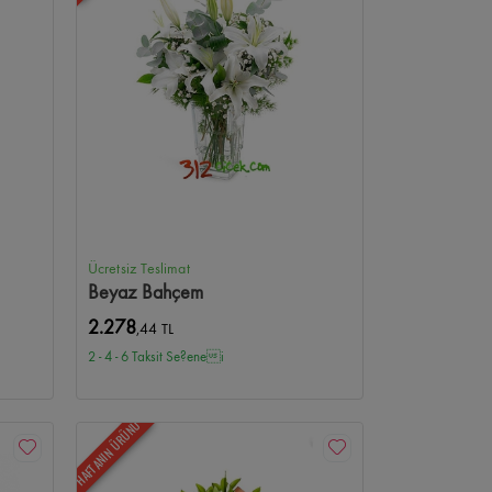
Ücretsiz Teslimat
Beyaz Bahçem
2.278
,44 TL
2 - 4 - 6 Taksit Se?enei
HAFTANIN ÜRÜNÜ