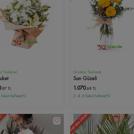
allesi Çiçekçi
Kırkkonaklar Çiçekçi
Armada Çiçekçi
Next Level Çiçekçi
G
amönü Çiçekçi
Aydınlıkevler Çiçekçi
Solfasol Çiçekçi
Güvenevler Çiçekçi
kçi
Yukarı Yurtçu Çiçekçi
İskitler Çiçekçi
Kazım Karabekir Çiçekçi
Mesa Kor
iz Teslimat
Ücretsiz Teslimat
uket
Sarı Güzeli
0
1.070
,87 TL
,68 TL
 6 Taksit Se?enei
2 - 4 - 6 Taksit Se?enei
HAFTANIN ÜRÜNÜ
ATI