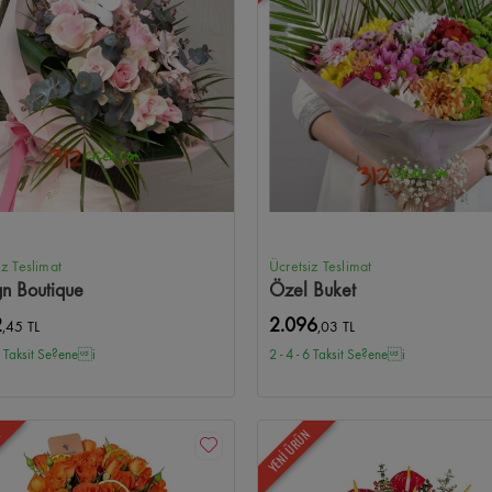
iz Teslimat
Ücretsiz Teslimat
gn Boutique
Özel Buket
2
2.096
,45 TL
,03 TL
 6 Taksit Se?enei
2 - 4 - 6 Taksit Se?enei
N
YENİ ÜRÜN