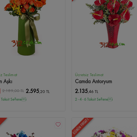
iz Teslimat
Ücretsiz Teslimat
n Aşkı
Camda Antoryum
2.189
,00 TL
2.595
2.135
,20 TL
,46 TL
 6 Taksit Se?enei
2 - 4 - 6 Taksit Se?enei
GÜNÜN FIRSATI
N