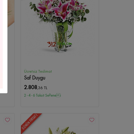
Çelenkleri
Yıldız Çiçekçi
Yeni Bebek/Doğum
us Çiçekçi
Kişiye Özel Çiçekler
Bilkent Çiçekçi
i
Beysukent Çiçekçi
Anıttepe Çiçekçi
 Çiçekçi
Anteres Çiçekçi
Optimum Çiçekçi
Ücretsiz Teslimat
Saf Duygu
kçi
Atapark Çiçekçi
Ufuktepe Çiçekçi
2.808
,36 TL
2 - 4 - 6 Taksit Se?enei
nkent Çiçekçi
Kurtuluş Çiçekçi
Kolej Çiçekçi
ekçi
Çetinemeç Çiçekçi
Ahlatlıbel Çiçekçi
GÜNÜN FIRSATI
e Çiçekçi
Turan Güneş Çiçekçi
Tunalı Çiçekçi