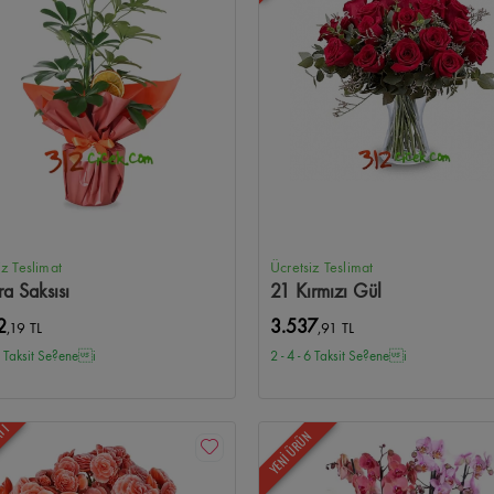
iz Teslimat
Ücretsiz Teslimat
ra Saksısı
21 Kırmızı Gül
2
3.537
,19 TL
,91 TL
 6 Taksit Se?enei
2 - 4 - 6 Taksit Se?enei
ATI
YENİ ÜRÜN