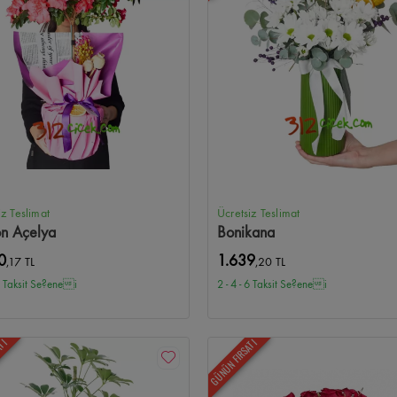
allesi Çiçekçi
Kırkkonaklar Çiçekçi
Armada Çiçekçi
Next Level Çiçekçi
G
amönü Çiçekçi
Aydınlıkevler Çiçekçi
Solfasol Çiçekçi
Güvenevler Çiçekçi
kçi
Yukarı Yurtçu Çiçekçi
İskitler Çiçekçi
Kazım Karabekir Çiçekçi
Mesa Kor
iz Teslimat
Ücretsiz Teslimat
on Açelya
Bonikana
0
1.639
,17 TL
,20 TL
 6 Taksit Se?enei
2 - 4 - 6 Taksit Se?enei
ATI
GÜNÜN FIRSATI