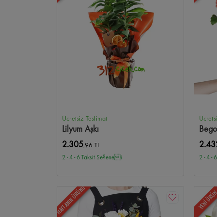
Ücretsiz Teslimat
Ücrets
Lilyum Aşkı
Bego
2.305
2.43
,96 TL
2 - 4 - 6 Taksit Se?enei
2 - 4 -
HAFTANIN ÜRÜNÜ
YENİ ÜRÜ