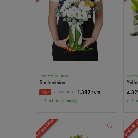
Ücretsiz Teslimat
Ücrets
Senlaminica
Yell
2.169
,00 TL
1.382
4.32
%57
,28 TL
2 - 4 - 6 Taksit Se?enei
2 - 4 -
HAFTANIN ÜRÜNÜ
GÜNÜN FIRS