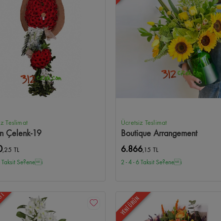
iz Teslimat
Ücretsiz Teslimat
n Çelenk-19
Boutique Arrangement
0
6.866
,25 TL
,15 TL
 6 Taksit Se?enei
2 - 4 - 6 Taksit Se?enei
ATI
YENİ ÜRÜN