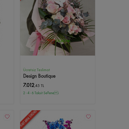
Ücretsiz Teslimat
Design Boutique
7.012
,45 TL
2 - 4 - 6 Taksit Se?enei
HAFTANIN ÜRÜNÜ