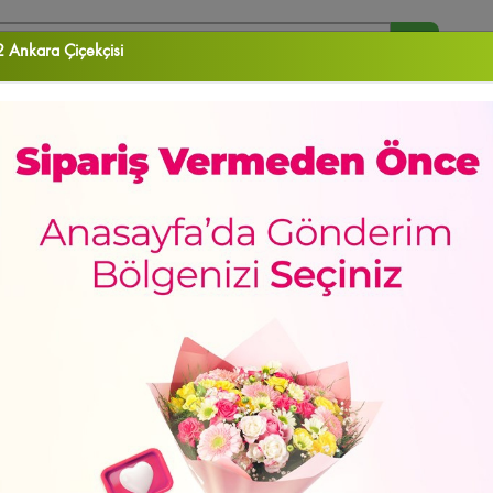
 Ankara Çiçekçisi
arananlar :
Orkide
Papatya
Gül
Vazo Çiçekleri
Aranjman
RA ÇİÇEK
DOĞUM GÜNÜ
DÜĞÜN & AÇILIŞ ÇELENKLERİ
ORKİDELER
EKLER
Sevgiliye
Doğum Günü
Meyve Sepetleri
Gül Kutuları
Lilyum&Kaz
de
Yeni Bebek
Kalp Kutuda Güller
Kutu Çiçekler
Çukurambar Çiçekçi
Sa
sun
Hediye Kutuları
Papatya
Mamak Çiçekçi
Papatya & Gerbera
Özür Di
ÜNÜ
yan Güller
Güller
Çayyolu Çiçekçi
Şebboy/Lisyantus
Sevgiliye Hediye
GÜNÜN FIRSATI
ca Çiçekçi
Çiçek Buketleri
Altındağ Çiçekçi
İçimden Geldi
Yaşamkent Çiçe