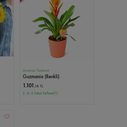
Ücretsiz Teslimat
Guzmania (Renkli)
1.101
,16 TL
2 - 4 - 6 Taksit Se?enei