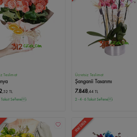
iz Teslimat
Ücretsiz Teslimat
nya
Şanganii Tasarımı
2
7.848
,52 TL
,44 TL
 6 Taksit Se?enei
2 - 4 - 6 Taksit Se?enei
N
YENİ ÜRÜN