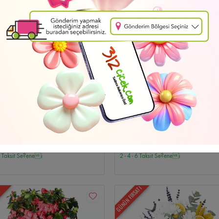
i
Düğün Çelenkleri
Emek Çiçekçi
Özür Dilerim
Batıkent Çiçekçi
Cenaze 
Cenaze Çelenkleri
İndirimli Çiçekler
Bahçelievler Çiçekçi
Ayın Fırsatları
Ul
e Çiçekçi
Beştepe Çiçekçi
Cebeci Çiçekçi
Söğütözü Çiçekçi
Siteler Çiçekç
Gordion Çiçekçi
Atakule Çiçekçi
Ankamall Çiçekçi
Kentpark Çiçekçi
Cepa
iz Teslimat
Ücretsiz Teslimat
n Çelenk-10
Orange Bouquet
hraman Kazan Çiçekçi
Hüseyingazi Çiçekçi
Saray Çiçekçi
Karapürçek Çiçe
8
1.924
,47 TL
,71 TL
 6 Taksit Se?enei
2 - 4 - 6 Taksit Se?enei
çi
Gimat Çiçekçi
Ostim Çiçekçi
İvedik OSB Çiçekçi
Temelli Çiçekçi
Elva
i
Esat Çiçekçi
GOP Çiçekçi
Dikmen Çiçekçi
Sokullu Çiçekçi
Öveçler Çiç
GÜNÜN FIRSATI
N
er Çiçekçi
Keklikpınarı Çiçekçi
Ayrancı Çiçekçi
Kavaklıdere Çiçekçi
Hoşder