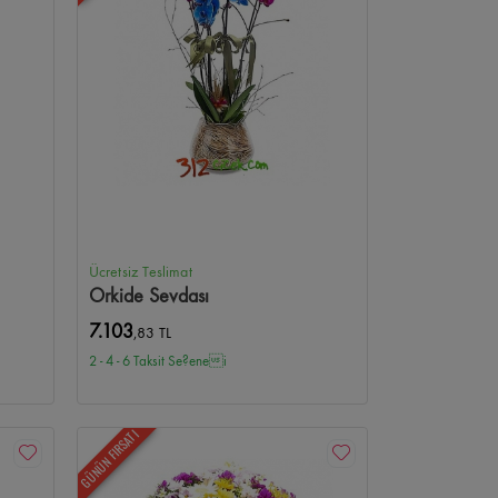
Ücretsiz Teslimat
Orkide Sevdası
7.103
,83 TL
2 - 4 - 6 Taksit Se?enei
GÜNÜN FIRSATI