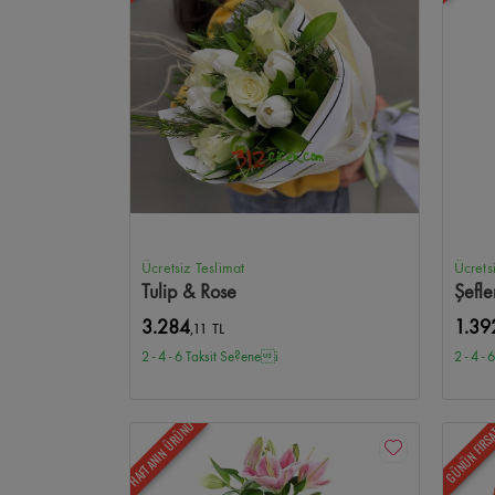
Ücretsiz Teslimat
Ücrets
Tulip & Rose
Şefle
3.284
1.39
,11 TL
2 - 4 - 6 Taksit Se?enei
2 - 4 -
HAFTANIN ÜRÜNÜ
GÜNÜN FIRS