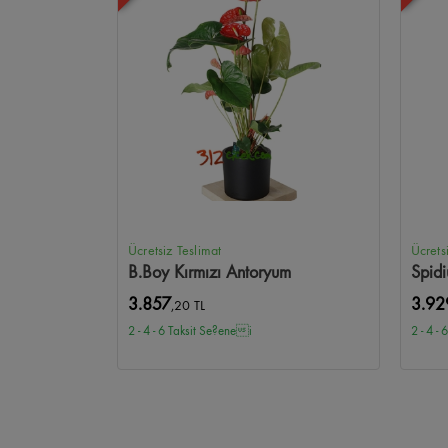
Ücretsiz Teslimat
Ücrets
B.Boy Kırmızı Antoryum
Spid
3.857
3.92
,20 TL
2 - 4 - 6 Taksit Se?enei
2 - 4 -