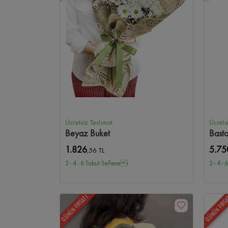
Tunalı Hilmi Çiçekçi
Birlik Mahallesi Çiçekçi
Sancak Mah
Etlik Şehir Hastanesi Çiçekçi
Samanpazarı Çiçekçi
Ham
Güvercinlik Çiçekçi
Alacaatlı Çiçekçi
Toki Turkuaz Çiçe
Ücretsiz Teslimat
Ücrets
Beyaz Buket
Bast
1.826
5.75
,56 TL
2 - 4 - 6 Taksit Se?enei
2 - 4 -
GÜNÜN FIRSATI
GÜNÜN FIRS