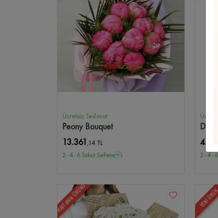
Ayçiçeği
Balgat Çiçekçi
Açılış/Tören
Etimesgut Çiçekç
Oran Çiçekçi
Ferforje Aranjmanlar
Eryaman Çiçekçi
Mevsim Çiçekleri
Sıhhıye Çiçekçi
Mini Orkide
Beytep
Anıtkabir Çiçekçi
One Tower Çiçekçi
Panora Çiçekçi
Ücretsiz Teslimat
Ücrets
Peony Bouquet
Düğü
365AVM Çiçekçi
Pursaklar Çiçekçi
Akyurt Çiçekçi
Ka
13.361
4.74
,14 TL
2 - 4 - 6 Taksit Se?enei
2 - 4 -
Demetevler Çiçekçi
Yenimahalle Çiçekçi
Şentepe Çiçek
HAFTANIN ÜRÜNÜ
Altınpark Çiçekçi
Hasköy Çiçekçi
Seyranbağları Çiçekç
YENİ ÜRÜ
Mühye Çiçekçi
Taşpınar Çiçekçi
Tulumtaş Çiçekçi
İlk