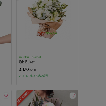
aleria Çiçekçi
Bilkent Şehir Hastanesi Çiçekçi
Gülveren Çiçekçi
Gülseren Çiçekçi
AOÇ Çiçekçi
u Çiçekçi
Ücretsiz Teslimat
Şık Buket
4.170
,87 TL
2 - 4 - 6 Taksit Se?enei
GÜNÜN FIRSATI