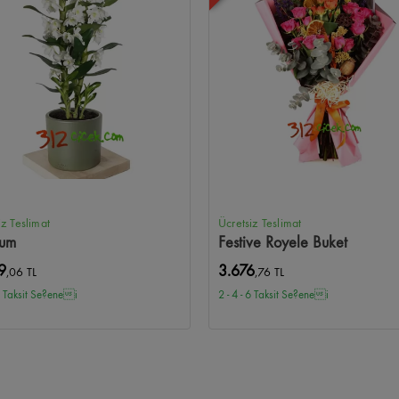
iz Teslimat
Ücretsiz Teslimat
ium
Festive Royele Buket
9
3.676
,06 TL
,76 TL
 6 Taksit Se?enei
2 - 4 - 6 Taksit Se?enei