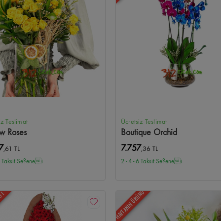
iz Teslimat
Ücretsiz Teslimat
ow Roses
Boutique Orchid
7
7.757
,61 TL
,36 TL
 6 Taksit Se?enei
2 - 4 - 6 Taksit Se?enei
HAFTANIN ÜRÜNÜ
ATI