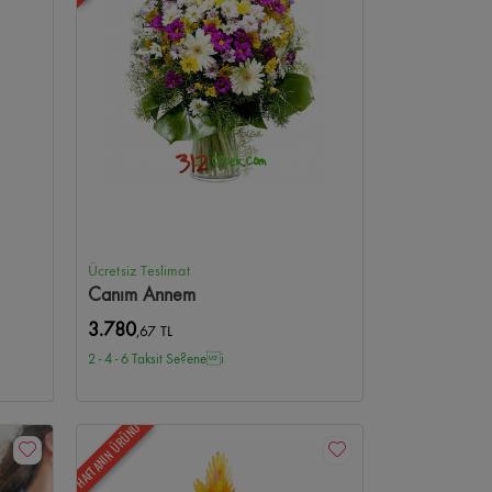
Ücretsiz Teslimat
Canım Annem
3.780
,67 TL
2 - 4 - 6 Taksit Se?enei
HAFTANIN ÜRÜNÜ