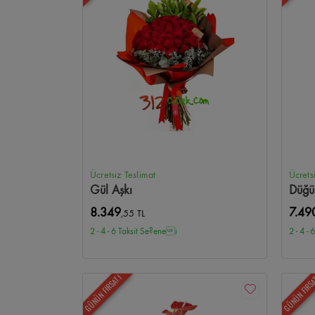
Ücretsiz Teslimat
Ücrets
Gül Aşkı
Düğü
8.349
7.49
,55 TL
2 - 4 - 6 Taksit Se?enei
2 - 4 -
GÜNÜN FIRSATI
GÜNÜN FIRS