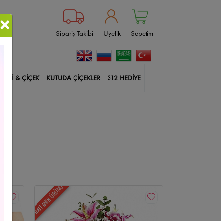
×
Sipariş Takibi
Üyelik
Sepetim
BİTKİ & ÇİÇEK
KUTUDA ÇİÇEKLER
312 HEDİYE
ablanka
Çankaya Çiçekçi
Güller
Doğum Günü
ksı Çiçekleri
İçimden Geldi
Harf Kutuda Güller
lerim
Balonlu Kutuda Güller
14 Şubat Çiçekleri
HAFTANIN ÜRÜNÜ
Size Özel
Yıldönümü
Sincan Çiçekçi
kçi
Çiçek Aranjmanları
Etlik Çiçekçi
Geçmiş Olsun